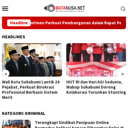
Loncat
Menu
ke
Mobile
konten
askan Komitmen Perkuat Pembangunan dalam Rapat Paripurna D
Headline
HEADLINES
«
»
Wali Kota Sukabumi Lantik 24
HUT RI dan Hari ASI Sedunia,
Pejabat, Perkuat Birokrasi
Wabup Sukabumi Dorong
Profesional Berbasis Sistem
Kolaborasi Turunkan Stunting
Merit
KATEGORI:
KRIMINAL
Terungkap! Sindikat Penipuan Online
Bermodus Aplikasi Kencan Dibongkar Polisi di