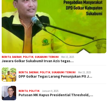
BERITA
,
DAERAH
,
POLITIK
,
SUKABUMI TERKINI
Mei 15, 2025
Jawara Golkar Sukabumi! Irvan Azis tegas…
BERITA
,
DAERAH
,
POLITIK
,
SUKABUMI TERKINI
Mei 15, 2025
DPP Golkar Tegas Larang Penunjukan Plt J…
BERITA
,
POLITIK
Januari 4, 2025
Putusan MK Hapus Presidential Threshold,…