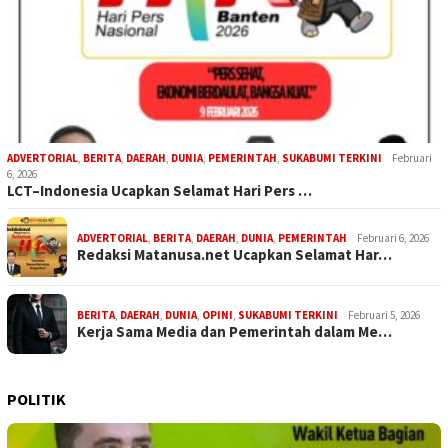
ADVERTORIAL
,
BERITA
,
DAERAH
,
DUNIA
,
PEMERINTAH
,
SUKABUMI TERKINI
Februari
6, 2026
LCT–Indonesia Ucapkan Selamat Hari Pers …
ADVERTORIAL
,
BERITA
,
DAERAH
,
DUNIA
,
PEMERINTAH
Februari 6, 2026
Redaksi Matanusa.net Ucapkan Selamat Har…
BERITA
,
DAERAH
,
DUNIA
,
OPINI
,
SUKABUMI TERKINI
Februari 5, 2026
Kerja Sama Media dan Pemerintah dalam Me…
POLITIK