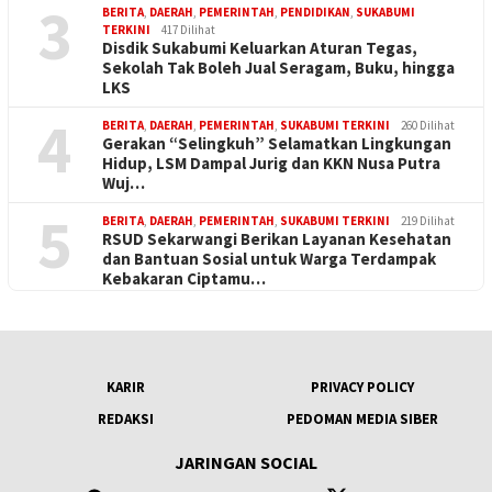
3
BERITA
,
DAERAH
,
PEMERINTAH
,
PENDIDIKAN
,
SUKABUMI
TERKINI
417 Dilihat
Disdik Sukabumi Keluarkan Aturan Tegas,
Sekolah Tak Boleh Jual Seragam, Buku, hingga
LKS
4
BERITA
,
DAERAH
,
PEMERINTAH
,
SUKABUMI TERKINI
260 Dilihat
Gerakan “Selingkuh” Selamatkan Lingkungan
Hidup, LSM Dampal Jurig dan KKN Nusa Putra
Wuj…
5
BERITA
,
DAERAH
,
PEMERINTAH
,
SUKABUMI TERKINI
219 Dilihat
RSUD Sekarwangi Berikan Layanan Kesehatan
dan Bantuan Sosial untuk Warga Terdampak
Kebakaran Ciptamu…
KARIR
PRIVACY POLICY
REDAKSI
PEDOMAN MEDIA SIBER
JARINGAN SOCIAL