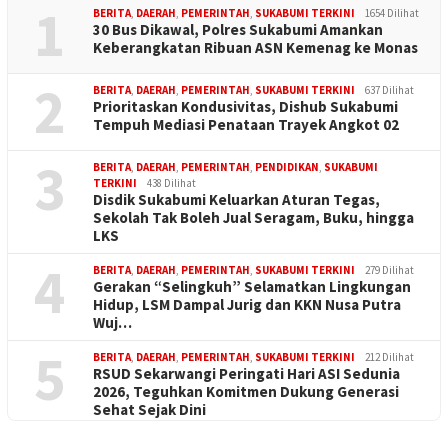
1
BERITA
,
DAERAH
,
PEMERINTAH
,
SUKABUMI TERKINI
1654 Dilihat
30 Bus Dikawal, Polres Sukabumi Amankan
Keberangkatan Ribuan ASN Kemenag ke Monas
2
BERITA
,
DAERAH
,
PEMERINTAH
,
SUKABUMI TERKINI
637 Dilihat
Prioritaskan Kondusivitas, Dishub Sukabumi
Tempuh Mediasi Penataan Trayek Angkot 02
3
BERITA
,
DAERAH
,
PEMERINTAH
,
PENDIDIKAN
,
SUKABUMI
TERKINI
438 Dilihat
Disdik Sukabumi Keluarkan Aturan Tegas,
Sekolah Tak Boleh Jual Seragam, Buku, hingga
LKS
4
BERITA
,
DAERAH
,
PEMERINTAH
,
SUKABUMI TERKINI
279 Dilihat
Gerakan “Selingkuh” Selamatkan Lingkungan
Hidup, LSM Dampal Jurig dan KKN Nusa Putra
Wuj…
5
BERITA
,
DAERAH
,
PEMERINTAH
,
SUKABUMI TERKINI
212 Dilihat
RSUD Sekarwangi Peringati Hari ASI Sedunia
2026, Teguhkan Komitmen Dukung Generasi
Sehat Sejak Dini