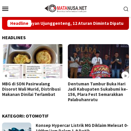
Loncat
Menu
ke
Mobile
konten
n Nelayan Ujunggenteng, 12 Aturan Diminta Dipatuhi
Headline
M
HEADLINES
«
»
MBG di SDN Pasirwalang
Dentuman Tambur Buka Hari
Disorot Wali Murid, Distribusi
Jadi Kabupaten Sukabumi ke-
Makanan Dinilai Terlambat
156, Plara Fest Semarakkan
Palabuhanratu
KATEGORI:
OTOMOTIF
Konsep Hypercar Listrik MG Diklaim Melesat 0-
100km/Jam Dalam 1,9 Detik