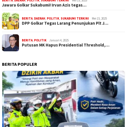
BERITA
,
DAERAH
,
POLITIK
,
SUKABUMI TERKINI
Mei 15, 2025
Jawara Golkar Sukabumi! Irvan Azis tegas…
BERITA
,
DAERAH
,
POLITIK
,
SUKABUMI TERKINI
Mei 15, 2025
DPP Golkar Tegas Larang Penunjukan Plt J…
BERITA
,
POLITIK
Januari 4, 2025
Putusan MK Hapus Presidential Threshold,…
BERITA POPULER