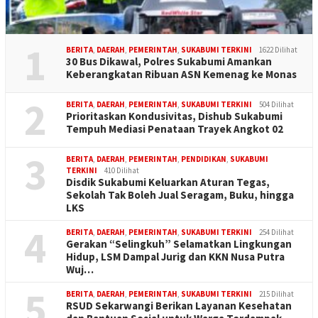
1
BERITA
,
DAERAH
,
PEMERINTAH
,
SUKABUMI TERKINI
1622 Dilihat
30 Bus Dikawal, Polres Sukabumi Amankan
Keberangkatan Ribuan ASN Kemenag ke Monas
2
BERITA
,
DAERAH
,
PEMERINTAH
,
SUKABUMI TERKINI
504 Dilihat
Prioritaskan Kondusivitas, Dishub Sukabumi
Tempuh Mediasi Penataan Trayek Angkot 02
3
BERITA
,
DAERAH
,
PEMERINTAH
,
PENDIDIKAN
,
SUKABUMI
TERKINI
410 Dilihat
Disdik Sukabumi Keluarkan Aturan Tegas,
Sekolah Tak Boleh Jual Seragam, Buku, hingga
LKS
4
BERITA
,
DAERAH
,
PEMERINTAH
,
SUKABUMI TERKINI
254 Dilihat
Gerakan “Selingkuh” Selamatkan Lingkungan
Hidup, LSM Dampal Jurig dan KKN Nusa Putra
Wuj…
5
BERITA
,
DAERAH
,
PEMERINTAH
,
SUKABUMI TERKINI
215 Dilihat
RSUD Sekarwangi Berikan Layanan Kesehatan