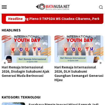
Loncat
Menu
ke
Mobile
konten
diri Sidang Pleno II TKPSDA WS Cisadea-Cibareno, Perkuat Siner
Headline
HEADLINES
«
»
Hari Remaja Internasional
Hari Remaja Internasional
2026, Disdagin Sukabumi Ajak
2026, DLH Sukabumi
Generasi Muda Berinovasi
Gaungkan Semangat Generasi
Hijau
KATEGORI:
TEKNOLOGI
Surabaya Pimpin Inovasi Hijau! Sampah Jadi