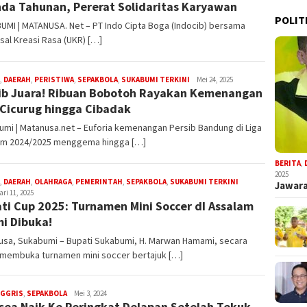
da Tahunan, Pererat Solidaritas Karyawan
POLIT
MI | MATANUSA. Net – PT Indo Cipta Boga (Indocib) bersama
sal Kreasi Rasa (UKR) […]
R
,
DAERAH
,
PERISTIWA
,
SEPAKBOLA
,
SUKABUMI TERKINI
Mei 24, 2025
ib Juara! Ribuan Bobotoh Rayakan Kemenangan
Iyan
Satria
 Cicurug hingga Cibadak
mi | Matanusa.net – Euforia kemenangan Persib Bandung di Liga
im 2024/2025 menggema hingga […]
BERITA
,
2025
R
,
DAERAH
,
OLAHRAGA
,
PEMERINTAH
,
SEPAKBOLA
,
SUKABUMI TERKINI
Jawara
Iyan
ri 11, 2025
ti Cup 2025: Turnamen Mini Soccer dI Assalam
Satria
i Dibuka!
usa, Sukabumi – Bupati Sukabumi, H. Marwan Hamami, secara
 membuka turnamen mini soccer bertajuk […]
Steven
NGGRIS
,
SEPAKBOLA
Mei 3, 2024
sea Naik Ke Peringkat Delapan Setelah Tekuk
Darma