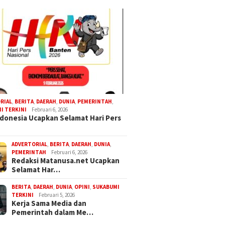
RIAL
,
BERITA
,
DAERAH
,
DUNIA
,
PEMERINTAH
,
I TERKINI
Februari 6, 2026
donesia Ucapkan Selamat Hari Pers
ADVERTORIAL
,
BERITA
,
DAERAH
,
DUNIA
,
PEMERINTAH
Februari 6, 2026
Redaksi Matanusa.net Ucapkan
Selamat Har…
BERITA
,
DAERAH
,
DUNIA
,
OPINI
,
SUKABUMI
TERKINI
Februari 5, 2026
Kerja Sama Media dan
Pemerintah dalam Me…