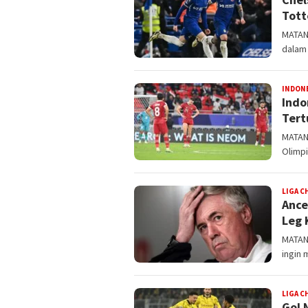
Tott
MATAN
dalam 
INDON
Indo
Tert
MATAN
Olimpi
LIGA 
Ance
Leg 
MATANU
ingin 
LIGA 
Gol 