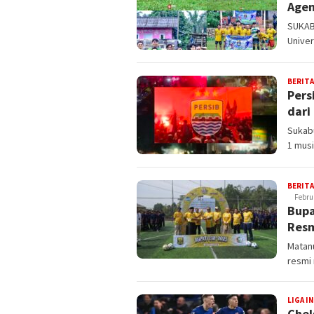
Agen
SUKABU
Univer
BERITA
Pers
dari
Sukabu
1 mus
BERITA
Februa
Bupa
Resm
Matan
resmi
LIGA I
Chel