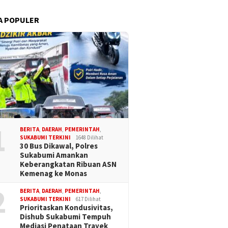
A POPULER
1
BERITA
,
DAERAH
,
PEMERINTAH
,
SUKABUMI TERKINI
1648 Dilihat
30 Bus Dikawal, Polres
Sukabumi Amankan
Keberangkatan Ribuan ASN
Kemenag ke Monas
2
BERITA
,
DAERAH
,
PEMERINTAH
,
SUKABUMI TERKINI
617 Dilihat
Prioritaskan Kondusivitas,
Dishub Sukabumi Tempuh
Mediasi Penataan Trayek