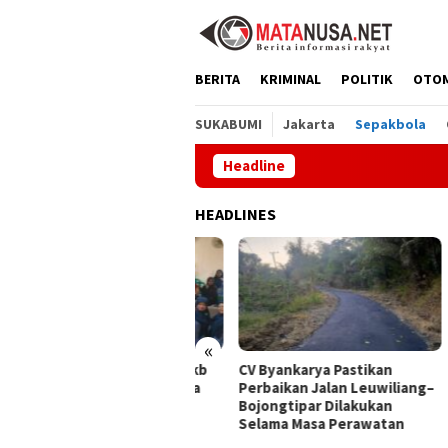
Loncat
ke
konten
BERITA
KRIMINAL
POLITIK
OTO
SUKABUMI
Jakarta
Sepakbola
Headline
Melalu
HEADLINES
«
alui GEMA Sehat, Dppkb
CV Byankarya Pastikan
PT A
kabumi Percepat Upaya
Perbaikan Jalan Leuwiliang–
Satu
ncegahan Stunting
Bojongtipar Dilakukan
Jepa
Selama Masa Perawatan
Buda
Ling