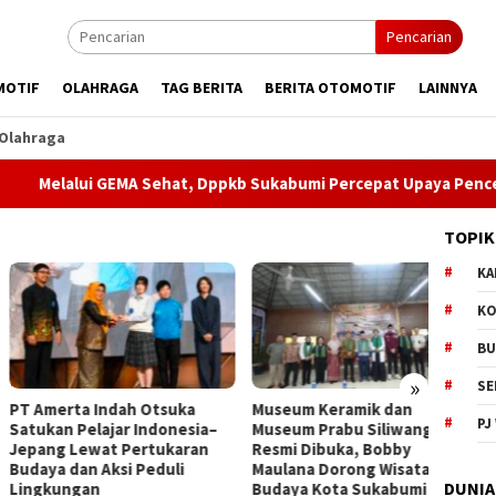
Pencarian
MOTIF
OLAHRAGA
TAG BERITA
BERITA OTOMOTIF
LAINNYA
Olahraga
i GEMA Sehat, Dppkb Sukabumi Percepat Upaya Pencegahan Stun
TOPIK
KA
KO
BU
»
SE
merta Indah Otsuka
Museum Keramik dan
Dugaa
PJ
kan Pelajar Indonesia–
Museum Prabu Siliwangi
Narko
ng Lewat Pertukaran
Resmi Dibuka, Bobby
Minta 
ya dan Aksi Peduli
Maulana Dorong Wisata
DUNIA
kungan
Budaya Kota Sukabumi