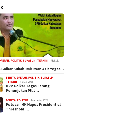
IK
DAERAH
,
POLITIK
,
SUKABUMI TERKINI
Mei 15,
 Golkar Sukabumi! Irvan Azis tegas…
BERITA
,
DAERAH
,
POLITIK
,
SUKABUMI
TERKINI
Mei 15, 2025
DPP Golkar Tegas Larang
Penunjukan Plt J…
BERITA
,
POLITIK
Januari 4, 2025
Putusan MK Hapus Presidential
Threshold,…