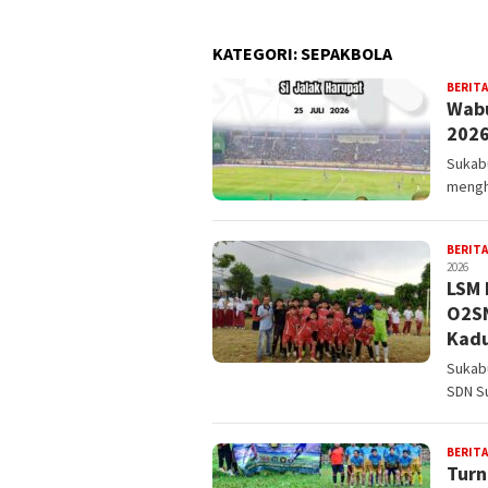
KATEGORI:
SEPAKBOLA
BERITA
Wabu
2026
Sukabu
mengh
BERITA
2026
LSM 
O2SN
Kad
Sukab
SDN Su
BERITA
Turn