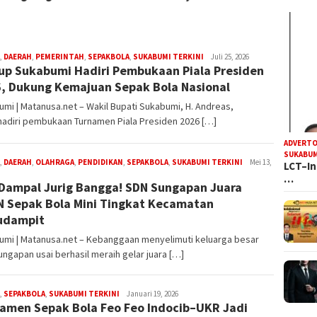
R
,
DAERAH
,
PEMERINTAH
,
SEPAKBOLA
,
SUKABUMI TERKINI
Juli 25, 2026
p Sukabumi Hadiri Pembukaan Piala Presiden
Iyan
Satria
, Dukung Kemajuan Sepak Bola Nasional
mi | Matanusa.net – Wakil Bupati Sukabumi, H. Andreas,
adiri pembukaan Turnamen Piala Presiden 2026 […]
ADVERTO
SUKABUM
R
,
DAERAH
,
OLAHRAGA
,
PENDIDIKAN
,
SEPAKBOLA
,
SUKABUMI TERKINI
Mei 13,
LCT–In
Iyan
…
Dampal Jurig Bangga! SDN Sungapan Juara
Satria
 Sepak Bola Mini Tingkat Kecamatan
udampit
umi | Matanusa.net – Kebanggaan menyelimuti keluarga besar
ngapan usai berhasil meraih gelar juara […]
DS
,
SEPAKBOLA
,
SUKABUMI TERKINI
Januari 19, 2026
amen Sepak Bola Feo Feo Indocib–UKR Jadi