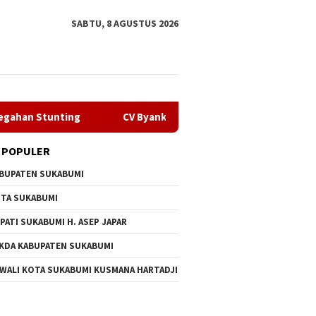
SABTU, 8 AGUSTUS 2026
ting
CV Byankarya Pastikan Perbaikan Jalan Leuwiliang
 POPULER
BUPATEN SUKABUMI
TA SUKABUMI
PATI SUKABUMI H. ASEP JAPAR
KDA KABUPATEN SUKABUMI
n Penyalahgunaan
Melalui GEMA Sehat, Dppkb
CV Byan
 WALI KOTA SUKABUMI KUSMANA HARTADJI
ba Oknum Kades, Dprd
Sukabumi Percepat Upaya
Perbaik
Tidak Ada Tebang Pilih
Pencegahan Stunting
Bojongt
Selama 