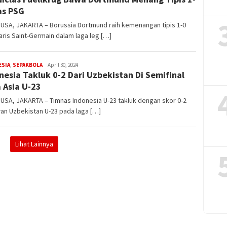
Julian
as PSG
USA, JAKARTA – Borussia Dortmund raih kemenangan tipis 1-0
aris Saint-Germain dalam laga leg […]
Steven
ESIA
,
SEPAKBOLA
April 30, 2024
nesia Takluk 0-2 Dari Uzbekistan Di Semifinal
Darma
Julian
a Asia U-23
USA, JAKARTA – Timnas Indonesia U-23 takluk dengan skor 0-2
an Uzbekistan U-23 pada laga […]
Lihat Lainnya