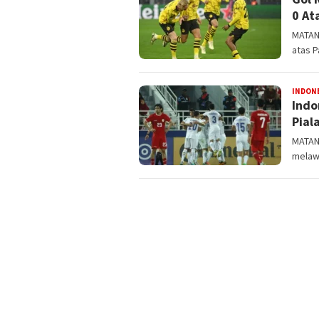
0 At
MATAN
atas P
INDON
Indo
Pial
MATAN
melaw