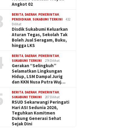
Angkot 02
3
BERITA
,
DAERAH
,
PEMERINTAH
,
PENDIDIKAN
,
SUKABUMI TERKINI
432
Dilihat
Disdik Sukabumi Keluarkan
Aturan Tegas, Sekolah Tak
Boleh Jual Seragam, Buku,
hingga LKS
4
BERITA
,
DAERAH
,
PEMERINTAH
,
SUKABUMI TERKINI
274 Dilihat
Gerakan “Selingkuh”
Selamatkan Lingkungan
Hidup, LSM Dampal Jurig
dan KKN Nusa Putra Wuj…
5
BERITA
,
DAERAH
,
PEMERINTAH
,
SUKABUMI TERKINI
207 Dilihat
RSUD Sekarwangi Peringati
Hari ASI Sedunia 2026,
Teguhkan Komitmen
Dukung Generasi Sehat
Sejak Dini