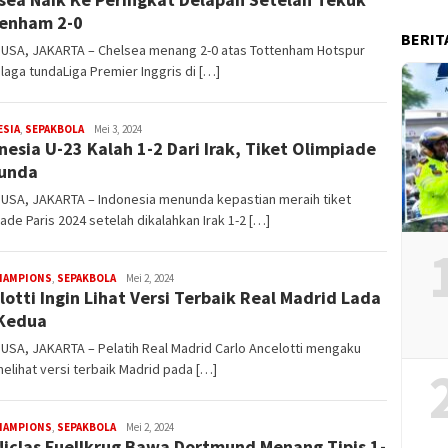
Julian
enham 2-0
BERIT
USA, JAKARTA – Chelsea menang 2-0 atas Tottenham Hotspur
laga tundaLiga Premier Inggris di […]
Steven
ESIA
,
SEPAKBOLA
Mei 3, 2024
nesia U-23 Kalah 1-2 Dari Irak, Tiket Olimpiade
Darma
Julian
unda
USA, JAKARTA – Indonesia menunda kepastian meraih tiket
ade Paris 2024 setelah dikalahkan Irak 1-2 […]
Steven
CHAMPIONS
,
SEPAKBOLA
Mei 2, 2024
lotti Ingin Lihat Versi Terbaik Real Madrid Lada
Darma
Julian
Kedua
SA, JAKARTA – Pelatih Real Madrid Carlo Ancelotti mengaku
melihat versi terbaik Madrid pada […]
Steven
CHAMPIONS
,
SEPAKBOLA
Mei 2, 2024
Niclas Fuellkrug Bawa Dortmund Menang Tipis 1-
Darma