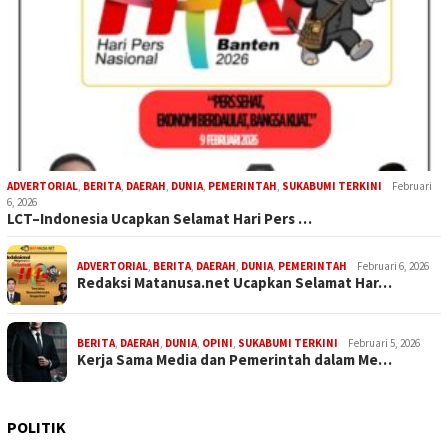
ADVERTORIAL
,
BERITA
,
DAERAH
,
DUNIA
,
PEMERINTAH
,
SUKABUMI TERKINI
Februari
6, 2026
LCT–Indonesia Ucapkan Selamat Hari Pers …
ADVERTORIAL
,
BERITA
,
DAERAH
,
DUNIA
,
PEMERINTAH
Februari 6, 2026
Redaksi Matanusa.net Ucapkan Selamat Har…
BERITA
,
DAERAH
,
DUNIA
,
OPINI
,
SUKABUMI TERKINI
Februari 5, 2026
Kerja Sama Media dan Pemerintah dalam Me…
POLITIK