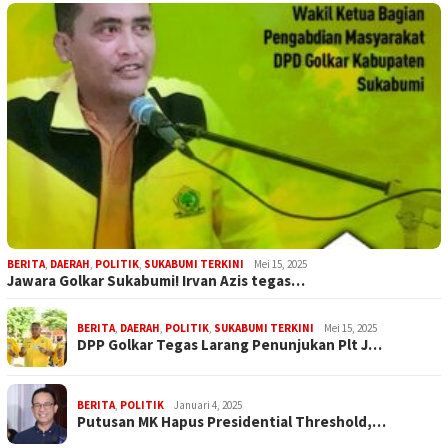
BERITA
,
DAERAH
,
POLITIK
,
SUKABUMI TERKINI
Mei 15, 2025
Jawara Golkar Sukabumi! Irvan Azis tegas…
BERITA
,
DAERAH
,
POLITIK
,
SUKABUMI TERKINI
Mei 15, 2025
DPP Golkar Tegas Larang Penunjukan Plt J…
BERITA
,
POLITIK
Januari 4, 2025
Putusan MK Hapus Presidential Threshold,…