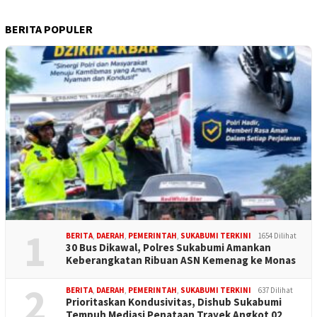
BERITA POPULER
1
BERITA
,
DAERAH
,
PEMERINTAH
,
SUKABUMI TERKINI
1654 Dilihat
30 Bus Dikawal, Polres Sukabumi Amankan
Keberangkatan Ribuan ASN Kemenag ke Monas
2
BERITA
,
DAERAH
,
PEMERINTAH
,
SUKABUMI TERKINI
637 Dilihat
Prioritaskan Kondusivitas, Dishub Sukabumi
Tempuh Mediasi Penataan Trayek Angkot 02