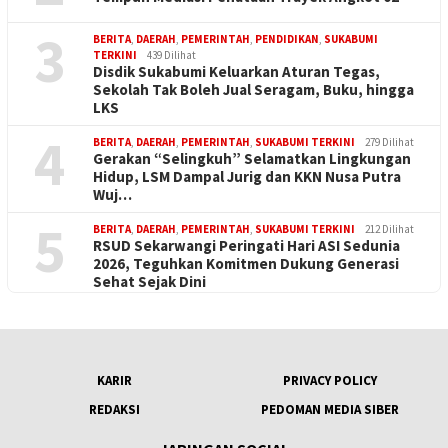
3
BERITA
,
DAERAH
,
PEMERINTAH
,
PENDIDIKAN
,
SUKABUMI
TERKINI
439 Dilihat
Disdik Sukabumi Keluarkan Aturan Tegas,
Sekolah Tak Boleh Jual Seragam, Buku, hingga
LKS
4
BERITA
,
DAERAH
,
PEMERINTAH
,
SUKABUMI TERKINI
279 Dilihat
Gerakan “Selingkuh” Selamatkan Lingkungan
Hidup, LSM Dampal Jurig dan KKN Nusa Putra
Wuj…
5
BERITA
,
DAERAH
,
PEMERINTAH
,
SUKABUMI TERKINI
212 Dilihat
RSUD Sekarwangi Peringati Hari ASI Sedunia
2026, Teguhkan Komitmen Dukung Generasi
Sehat Sejak Dini
KARIR
PRIVACY POLICY
REDAKSI
PEDOMAN MEDIA SIBER