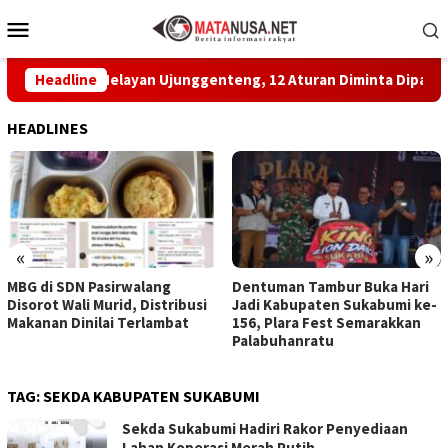
Loncat
Menu
ke
Mobile
konten
katan Nelayan Ujunggenteng, 12 Aturan Diminta Dipatuhi
Headline
HEADLINES
«
»
MBG di SDN Pasirwalang
Dentuman Tambur Buka Hari
Disorot Wali Murid, Distribusi
Jadi Kabupaten Sukabumi ke-
Makanan Dinilai Terlambat
156, Plara Fest Semarakkan
Palabuhanratu
TAG:
SEKDA KABUPATEN SUKABUMI
Sekda Sukabumi Hadiri Rakor Penyediaan
Lahan Koperasi Merah Putih