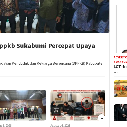
Dppkb Sukabumi Percepat Upaya
ADVERTO
SUKABUM
endalian Penduduk dan Keluarga Berencana (DPPKB) Kabupaten
LCT–In
…
»
s 6, 2026
Agustus 6, 2026
Agustus 6, 20