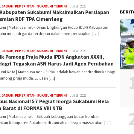
R
,
DAERAH
,
PEMERINTAH
,
SUKABUMI TERKINI
Juli 28, 2025
BERIT
Kabupaten Sukabumi Maksimalkan Persiapan
Iyan
Satria
smian RDF TPA Cimenteng
mi | Matanusa.net – Dinas Lingkungan Hidup (DLH) Kabupaten
umi menjadi garda terdepan dalam mempersiapkan […]
R
,
DAERAH
,
PEMERINTAH
,
SUKABUMI TERKINI
Juli 28, 2025
ik Pamong Praja Muda IPDN Angkatan XXXII,
Iyan
Satria
agri Tegaskan ASN Harus Jadi Agen Perubahan
mi Kota | Matanusa.net – “IPDN adalah kawah candradimuka bagi
pamong praja muda. Lulusan […]
R
,
DAERAH
,
PEMERINTAH
,
SUKABUMI TERKINI
Juli 28, 2025
us Nasional! 57 Pegiat Inorga Sukabumi Bela
Iyan
Satria
 Barat di FORNAS VIII NTB
umi | Matanusa.net – Sebuah kebanggaan besar kembali
ehkan Kabupaten Sukabumi di kancah olahraga masyarakat. […]