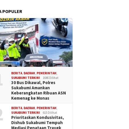
A POPULER
1
BERITA
,
DAERAH
,
PEMERINTAH
,
SUKABUMI TERKINI
1646 Dilihat
30 Bus Dikawal, Polres
Sukabumi Amankan
Keberangkatan Ribuan ASN
Kemenag ke Monas
2
BERITA
,
DAERAH
,
PEMERINTAH
,
SUKABUMI TERKINI
615 Dilihat
Prioritaskan Kondusivitas,
Dishub Sukabumi Tempuh
Mediasi Penataan Trayek