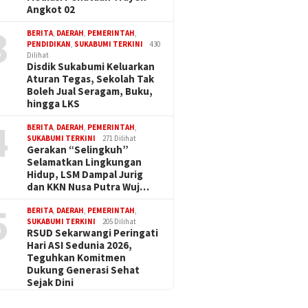
Angkot 02
3
BERITA
,
DAERAH
,
PEMERINTAH
,
PENDIDIKAN
,
SUKABUMI TERKINI
430
Dilihat
Disdik Sukabumi Keluarkan
Aturan Tegas, Sekolah Tak
Boleh Jual Seragam, Buku,
hingga LKS
4
BERITA
,
DAERAH
,
PEMERINTAH
,
SUKABUMI TERKINI
271 Dilihat
Gerakan “Selingkuh”
Selamatkan Lingkungan
Hidup, LSM Dampal Jurig
dan KKN Nusa Putra Wuj…
5
BERITA
,
DAERAH
,
PEMERINTAH
,
SUKABUMI TERKINI
205 Dilihat
RSUD Sekarwangi Peringati
Hari ASI Sedunia 2026,
Teguhkan Komitmen
Dukung Generasi Sehat
Sejak Dini