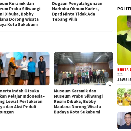
eum Keramik dan
Dugaan Penyalahgunaan
Dpmd Su
POLIT
eum Prabu Siliwangi
Narkoba Oknum Kades,
Tata Kel
mi Dibuka, Bobby
Dprd Minta Tidak Ada
Sinergi 
lana Dorong Wisata
Tebang Pilih
Bersama 
aya Kota Sukabumi
BERITA
,
2025
Jawara
»
merta Indah Otsuka
Museum Keramik dan
Dugaa
kan Pelajar Indonesia–
Museum Prabu Siliwangi
Narko
ng Lewat Pertukaran
Resmi Dibuka, Bobby
Minta 
ya dan Aksi Peduli
Maulana Dorong Wisata
kungan
Budaya Kota Sukabumi