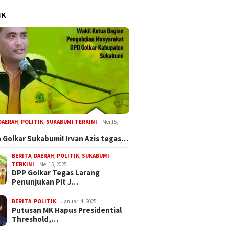
kabumi Perkuat
Bupati Asep Japar
Wali Kota Su
IK
ola Desa Melalui
Tegaskan Komitmen
24 Pejabat, P
Program Jaga Desa
Perkuat Pembangunan
Birokrasi Pro
Kejari
dalam Rapat Paripurna Dprd
Berbasis Sist
DAERAH
,
POLITIK
,
SUKABUMI TERKINI
Mei 15,
 Golkar Sukabumi! Irvan Azis tegas…
BERITA
,
DAERAH
,
POLITIK
,
SUKABUMI
Melalui GEMA Sehat, Dppkb
n Penyalahgunaan
CV Byan
TERKINI
Mei 15, 2025
Sukabumi Percepat Upaya
ba Oknum Kades, Dprd
Perbaik
DPP Golkar Tegas Larang
Pencegahan Stunting
Tidak Ada Tebang Pilih
Bojongt
Penunjukan Plt J…
Selama 
BERITA
,
POLITIK
Januari 4, 2025
Putusan MK Hapus Presidential
Threshold,…