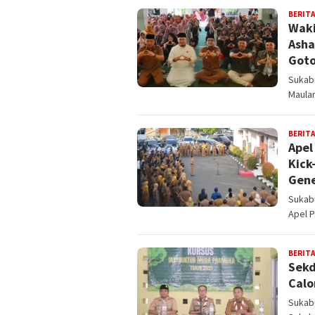
BERITA
Waki
Asha
Got
Sukabu
Maulan
BERITA
Apel
Kick
Gene
Sukab
Apel P
BERITA
Sekd
Calo
Sukabu