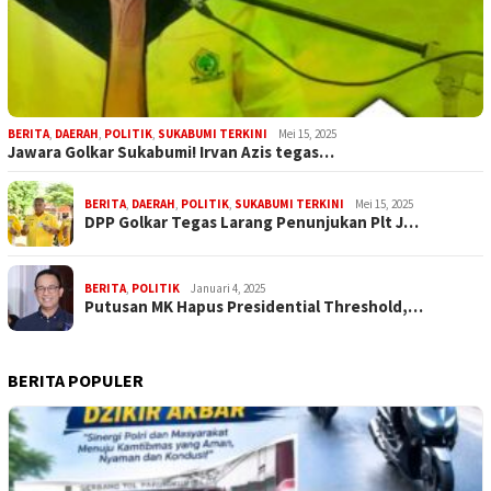
BERITA
,
DAERAH
,
POLITIK
,
SUKABUMI TERKINI
Mei 15, 2025
Jawara Golkar Sukabumi! Irvan Azis tegas…
BERITA
,
DAERAH
,
POLITIK
,
SUKABUMI TERKINI
Mei 15, 2025
DPP Golkar Tegas Larang Penunjukan Plt J…
BERITA
,
POLITIK
Januari 4, 2025
Putusan MK Hapus Presidential Threshold,…
BERITA POPULER