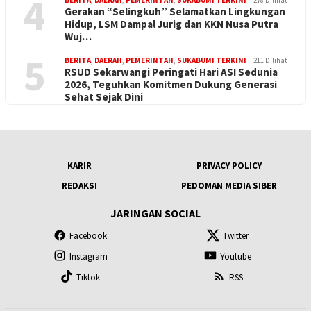
4
BERITA
,
DAERAH
,
PEMERINTAH
,
SUKABUMI TERKINI
278 Dilihat
Gerakan “Selingkuh” Selamatkan Lingkungan
Hidup, LSM Dampal Jurig dan KKN Nusa Putra
Wuj…
5
BERITA
,
DAERAH
,
PEMERINTAH
,
SUKABUMI TERKINI
211 Dilihat
RSUD Sekarwangi Peringati Hari ASI Sedunia
2026, Teguhkan Komitmen Dukung Generasi
Sehat Sejak Dini
KARIR
PRIVACY POLICY
REDAKSI
PEDOMAN MEDIA SIBER
JARINGAN SOCIAL
Facebook
Twitter
Instagram
Youtube
Tiktok
RSS