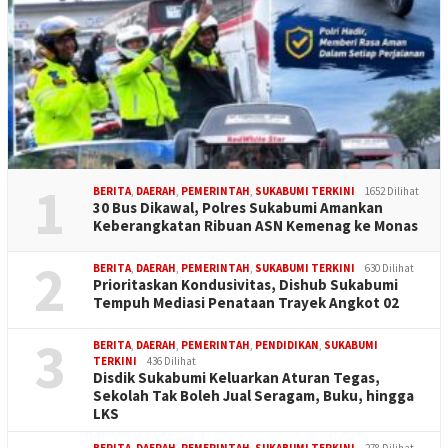
1
BERITA
,
DAERAH
,
PEMERINTAH
,
SUKABUMI TERKINI
1652 Dilihat
30 Bus Dikawal, Polres Sukabumi Amankan
Keberangkatan Ribuan ASN Kemenag ke Monas
2
BERITA
,
DAERAH
,
PEMERINTAH
,
SUKABUMI TERKINI
630 Dilihat
Prioritaskan Kondusivitas, Dishub Sukabumi
Tempuh Mediasi Penataan Trayek Angkot 02
3
BERITA
,
DAERAH
,
PEMERINTAH
,
PENDIDIKAN
,
SUKABUMI
TERKINI
436 Dilihat
Disdik Sukabumi Keluarkan Aturan Tegas,
Sekolah Tak Boleh Jual Seragam, Buku, hingga
LKS