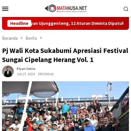
Loncat
Menu
ke
Mobile
konten
elayan Ujunggenteng, 12 Aturan Diminta Dipatuhi
Headline
MBG d
Beranda
Berita
Pj Wali Kota Sukabumi Apresiasi Festival
Sungai Cipelang Herang Vol. 1
R Iyan Satria
Juli 27, 2024
280 Dilihat