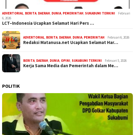
ADVERTORIAL
,
BERITA
,
DAERAH
,
DUNIA
,
PEMERINTAH
,
SUKABUMI TERKINI
Februari
6, 2026
LCT–Indonesia Ucapkan Selamat Hari Pers …
ADVERTORIAL
,
BERITA
,
DAERAH
,
DUNIA
,
PEMERINTAH
Februari 6, 2026
Redaksi Matanusa.net Ucapkan Selamat Har…
BERITA
,
DAERAH
,
DUNIA
,
OPINI
,
SUKABUMI TERKINI
Februari 5, 2026
Kerja Sama Media dan Pemerintah dalam Me…
POLITIK