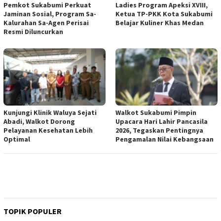
Pemkot Sukabumi Perkuat
Ladies Program Apeksi XVIII,
Jaminan Sosial, Program Sa-
Ketua TP-PKK Kota Sukabumi
Kalurahan Sa-Agen Perisai
Belajar Kuliner Khas Medan
Resmi Diluncurkan
Kunjungi Klinik Waluya Sejati
Walkot Sukabumi Pimpin
Abadi, Walkot Dorong
Upacara Hari Lahir Pancasila
Pelayanan Kesehatan Lebih
2026, Tegaskan Pentingnya
Optimal
Pengamalan Nilai Kebangsaan
TOPIK POPULER