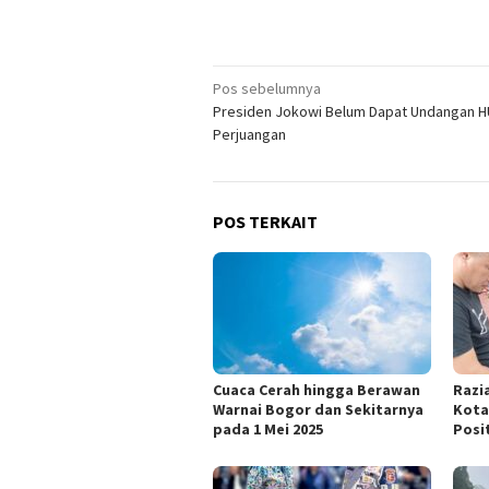
Navigasi
Pos sebelumnya
Presiden Jokowi Belum Dapat Undangan H
pos
Perjuangan
POS TERKAIT
Cuaca Cerah hingga Berawan
Razi
Warnai Bogor dan Sekitarnya
Kota:
pada 1 Mei 2025
Posi