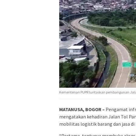
Kementerian PUPR tuntaskan pembangunan Jalan 
MATANUSA, BOGOR –
Pengamat infra
mengatakan kehadiran Jalan Tol Pa
mobilitas logistik barang dan jasa d
“Pertama, tentunya membuka akses 