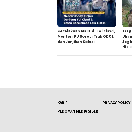
Kecelakaan Maut di Tol Ciawi,
Trag
Menteri PU Soroti Truk ODOL
Uham
dan Janjikan Solusi
Jogl
di C
KARIR
PRIVACY POLICY
PEDOMAN MEDIA SIBER