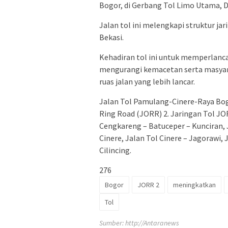
Bogor, di Gerbang Tol Limo Utama, D
Jalan tol ini melengkapi struktur ja
Bekasi.
Kehadiran tol ini untuk memperlanca
mengurangi kemacetan serta masyar
ruas jalan yang lebih lancar.
Jalan Tol Pamulang-Cinere-Raya Bog
Ring Road (JORR) 2. Jaringan Tol JORR
Cengkareng – Batuceper – Kunciran, 
Cinere, Jalan Tol Cinere – Jagorawi, 
Cilincing.
276
Bogor
JORR 2
meningkatkan
Tol
Sumber:
http://Antaranews