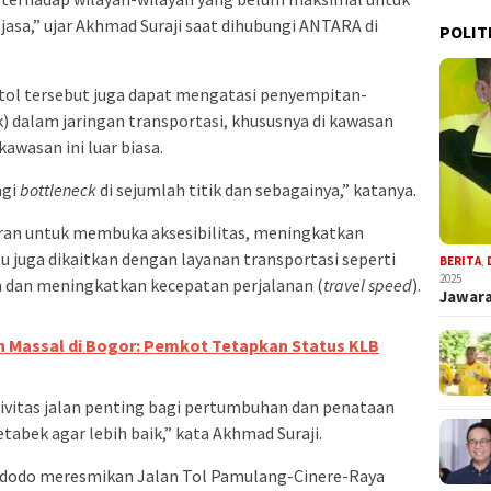
asa,” ujar Akhmad Suraji saat dihubungi ANTARA di
POLIT
an tol tersebut juga dapat mengatasi penyempitan-
) dalam jaringan transportasi, khususnya di kawasan
wasan ini luar biasa.
ngi
bottleneck
di sejumlah titik dan sebagainya,” katanya.
ran untuk membuka aksesibilitas, meningkatkan
tu juga dikaitkan dengan layanan transportasi seperti
BERITA
,
2025
 dan meningkatkan kecepatan perjalanan (
travel speed
).
Jawara
n Massal di Bogor: Pemkot Tetapkan Status KLB
vitas jalan penting bagi pertumbuhan dan penataan
abek agar lebih baik,” kata Akhmad Suraji.
 Widodo meresmikan Jalan Tol Pamulang-Cinere-Raya