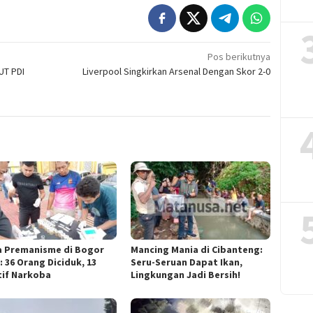
Pos berikutnya
UT PDI
Liverpool Singkirkan Arsenal Dengan Skor 2-0
a Premanisme di Bogor
Mancing Mania di Cibanteng:
 36 Orang Diciduk, 13
Seru-Seruan Dapat Ikan,
tif Narkoba
Lingkungan Jadi Bersih!