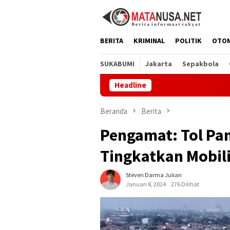
Loncat
ke
konten
BERITA
KRIMINAL
POLITIK
OTO
SUKABUMI
Jakarta
Sepakbola
Headline
Melalui G
Beranda
Berita
Pengamat: Tol Pa
Tingkatkan Mobili
Steven Darma Julian
Januari 8, 2024
276 Dilihat