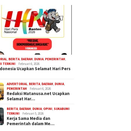
RIAL
,
BERITA
,
DAERAH
,
DUNIA
,
PEMERINTAH
,
I TERKINI
Februari 6, 2026
donesia Ucapkan Selamat Hari Pers
ADVERTORIAL
,
BERITA
,
DAERAH
,
DUNIA
,
PEMERINTAH
Februari 6, 2026
Redaksi Matanusa.net Ucapkan
Selamat Har…
BERITA
,
DAERAH
,
DUNIA
,
OPINI
,
SUKABUMI
TERKINI
Februari 5, 2026
Kerja Sama Media dan
Pemerintah dalam Me…