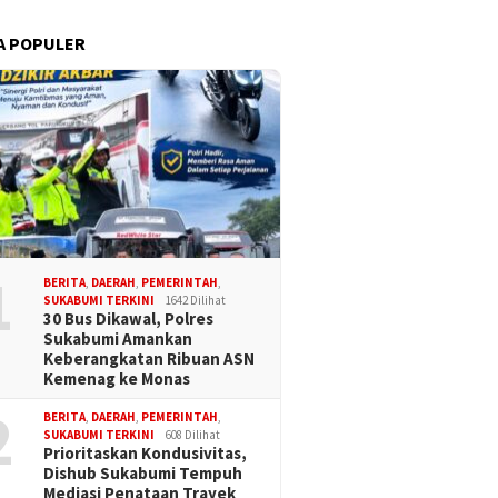
A POPULER
1
BERITA
,
DAERAH
,
PEMERINTAH
,
SUKABUMI TERKINI
1642 Dilihat
30 Bus Dikawal, Polres
Sukabumi Amankan
Keberangkatan Ribuan ASN
Kemenag ke Monas
2
BERITA
,
DAERAH
,
PEMERINTAH
,
SUKABUMI TERKINI
608 Dilihat
Prioritaskan Kondusivitas,
Dishub Sukabumi Tempuh
Mediasi Penataan Trayek