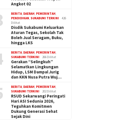
Angkot 02
3
BERITA
,
DAERAH
,
PEMERINTAH
,
PENDIDIKAN
,
SUKABUMI TERKINI
426
Dilihat
Disdik Sukabumi Keluarkan
Aturan Tegas, Sekolah Tak
Boleh Jual Seragam, Buku,
hingga LKS
4
BERITA
,
DAERAH
,
PEMERINTAH
,
SUKABUMI TERKINI
266 Dilihat
Gerakan “Selingkuh”
Selamatkan Lingkungan
Hidup, LSM Dampal Jurig
dan KKN Nusa Putra Wuj…
5
BERITA
,
DAERAH
,
PEMERINTAH
,
SUKABUMI TERKINI
202 Dilihat
RSUD Sekarwangi Peringati
Hari ASI Sedunia 2026,
Teguhkan Komitmen
Dukung Generasi Sehat
Sejak Dini