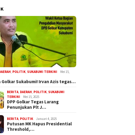
IK
DAERAH
,
POLITIK
,
SUKABUMI TERKINI
Mei 15,
 Golkar Sukabumi! Irvan Azis tegas…
BERITA
,
DAERAH
,
POLITIK
,
SUKABUMI
TERKINI
Mei 15, 2025
DPP Golkar Tegas Larang
Penunjukan Plt J…
BERITA
,
POLITIK
Januari 4, 2025
Putusan MK Hapus Presidential
Threshold,…