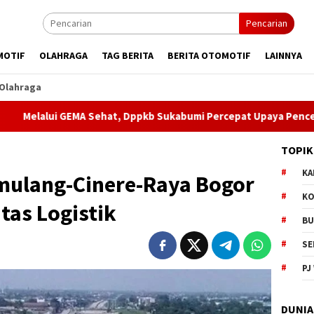
Pencarian
MOTIF
OLAHRAGA
TAG BERITA
BERITA OTOMOTIF
LAINNYA
Olahraga
EMA Sehat, Dppkb Sukabumi Percepat Upaya Pencegahan Stunti
TOPIK
KA
mulang-Cinere-Raya Bogor
KO
tas Logistik
BU
SE
PJ
DUNIA