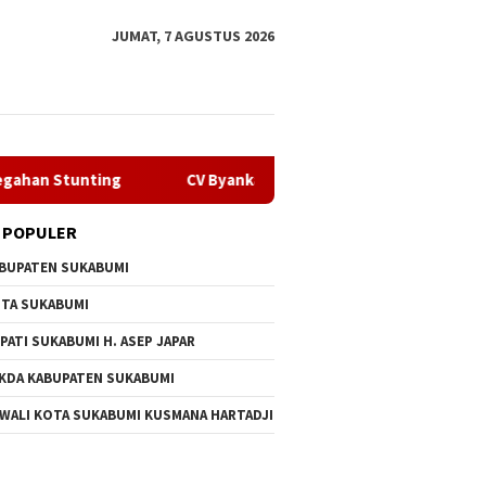
JUMAT, 7 AGUSTUS 2026
ng
CV Byankarya Pastikan Perbaikan Jalan Leuwiliang–Bo
 POPULER
BUPATEN SUKABUMI
TA SUKABUMI
PATI SUKABUMI H. ASEP JAPAR
KDA KABUPATEN SUKABUMI
 WALI KOTA SUKABUMI KUSMANA HARTADJI