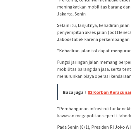
meningkatkan mobilitas barang dan j
Jakarta, Senin.
Selain itu, lanjutnya, kehadiran jal
penyempitan akses jalan (bottleneck
Jabodetabek karena perkembangan ka
“Kehadiran jalan tol dapat mengura
Fungsi jaringan jalan memang berpe
mobilitas barang dan jasa, serta ten
menurunkan biaya operasi kendaraan
Baca juga !
93 Korban Keracuna
“Pembangunan infrastruktur konekti
kawasan megapolitan seperti Jabodet
Pada Senin (8/1), Presiden RI Joko