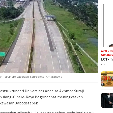
ADVERTO
SUKABUM
LCT–In
…
Tol Cinere-Jagorawi. Source foto : Antaranews
struktur dari Universitas Andalas Akhmad Suraji
mulang-Cinere-Raya Bogor dapat meningkatkan
i kawasan Jabodetabek.
terhadap wilayah-wilayah yang belum maksimal untuk