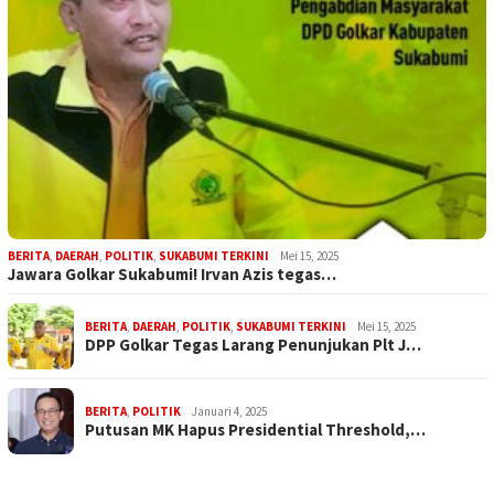
BERITA
,
DAERAH
,
POLITIK
,
SUKABUMI TERKINI
Mei 15, 2025
Jawara Golkar Sukabumi! Irvan Azis tegas…
BERITA
,
DAERAH
,
POLITIK
,
SUKABUMI TERKINI
Mei 15, 2025
DPP Golkar Tegas Larang Penunjukan Plt J…
BERITA
,
POLITIK
Januari 4, 2025
Putusan MK Hapus Presidential Threshold,…