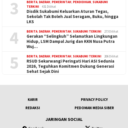
3
BERITA
,
DAERAH
,
PEMERINTAH
,
PENDIDIKAN
,
SUKABUMI
TERKINI
431 Dilihat
Disdik Sukabumi Keluarkan Aturan Tegas,
Sekolah Tak Boleh Jual Seragam, Buku, hingga
LKS
4
BERITA
,
DAERAH
,
PEMERINTAH
,
SUKABUMI TERKINI
273 Dilihat
Gerakan “Selingkuh” Selamatkan Lingkungan
Hidup, LSM Dampal Jurig dan KKN Nusa Putra
Wuj…
5
BERITA
,
DAERAH
,
PEMERINTAH
,
SUKABUMI TERKINI
206 Dilihat
RSUD Sekarwangi Peringati Hari ASI Sedunia
2026, Teguhkan Komitmen Dukung Generasi
Sehat Sejak Dini
KARIR
PRIVACY POLICY
REDAKSI
PEDOMAN MEDIA SIBER
JARINGAN SOCIAL