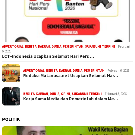
ADVERTORIAL
,
BERITA
,
DAERAH
,
DUNIA
,
PEMERINTAH
,
SUKABUMI TERKINI
Februari
6, 2026
LCT–Indonesia Ucapkan Selamat Hari Pers …
ADVERTORIAL
,
BERITA
,
DAERAH
,
DUNIA
,
PEMERINTAH
Februari 6, 2026
Redaksi Matanusa.net Ucapkan Selamat Har…
BERITA
,
DAERAH
,
DUNIA
,
OPINI
,
SUKABUMI TERKINI
Februari 5, 2026
Kerja Sama Media dan Pemerintah dalam Me…
POLITIK