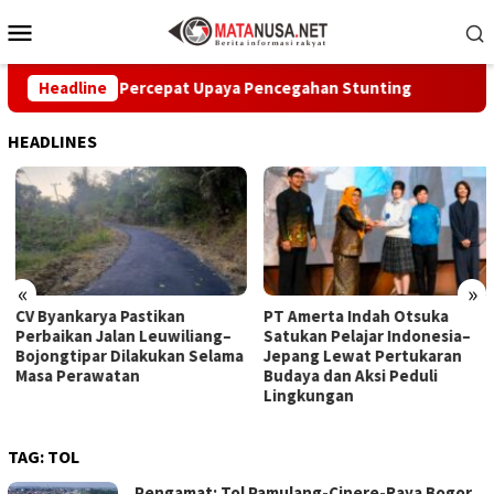
Loncat
Menu
ke
Mobile
konten
Sukabumi Percepat Upaya Pencegahan Stunting
Headline
CV Byank
HEADLINES
«
»
CV Byankarya Pastikan
PT Amerta Indah Otsuka
Perbaikan Jalan Leuwiliang–
Satukan Pelajar Indonesia–
Bojongtipar Dilakukan Selama
Jepang Lewat Pertukaran
Masa Perawatan
Budaya dan Aksi Peduli
Lingkungan
TAG:
TOL
Pengamat: Tol Pamulang-Cinere-Raya Bogor