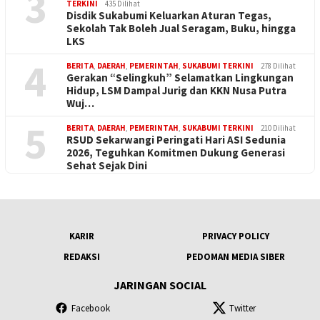
3
TERKINI
435 Dilihat
Disdik Sukabumi Keluarkan Aturan Tegas,
Sekolah Tak Boleh Jual Seragam, Buku, hingga
LKS
4
BERITA
,
DAERAH
,
PEMERINTAH
,
SUKABUMI TERKINI
278 Dilihat
Gerakan “Selingkuh” Selamatkan Lingkungan
Hidup, LSM Dampal Jurig dan KKN Nusa Putra
Wuj…
5
BERITA
,
DAERAH
,
PEMERINTAH
,
SUKABUMI TERKINI
210 Dilihat
RSUD Sekarwangi Peringati Hari ASI Sedunia
2026, Teguhkan Komitmen Dukung Generasi
Sehat Sejak Dini
KARIR
PRIVACY POLICY
REDAKSI
PEDOMAN MEDIA SIBER
JARINGAN SOCIAL
Facebook
Twitter