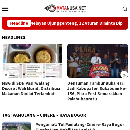
Loncat
Menu
ke
Mobile
konten
pakatan Nelayan Ujunggenteng, 12 Aturan Diminta Dipatuhi
Headline
HEADLINES
«
»
MBG di SDN Pasirwalang
Dentuman Tambur Buka Hari
Disorot Wali Murid, Distribusi
Jadi Kabupaten Sukabumi ke-
Makanan Dinilai Terlambat
156, Plara Fest Semarakkan
Palabuhanratu
TAG:
PAMULANG – CINERE – RAYA BOGOR
Pengamat: Tol Pamulang-Cinere-Raya Bogor
Tingkatkan Mobilitas Logistik