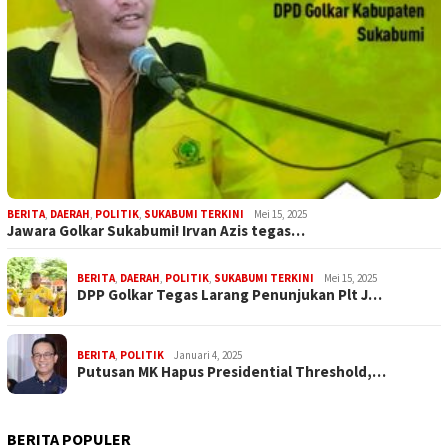
BERITA
,
DAERAH
,
POLITIK
,
SUKABUMI TERKINI
Mei 15, 2025
Jawara Golkar Sukabumi! Irvan Azis tegas…
BERITA
,
DAERAH
,
POLITIK
,
SUKABUMI TERKINI
Mei 15, 2025
DPP Golkar Tegas Larang Penunjukan Plt J…
BERITA
,
POLITIK
Januari 4, 2025
Putusan MK Hapus Presidential Threshold,…
BERITA POPULER