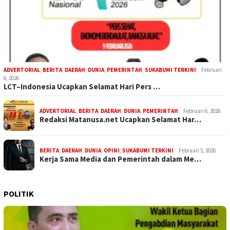
ADVERTORIAL
,
BERITA
,
DAERAH
,
DUNIA
,
PEMERINTAH
,
SUKABUMI TERKINI
Februari
6, 2026
LCT–Indonesia Ucapkan Selamat Hari Pers …
ADVERTORIAL
,
BERITA
,
DAERAH
,
DUNIA
,
PEMERINTAH
Februari 6, 2026
Redaksi Matanusa.net Ucapkan Selamat Har…
BERITA
,
DAERAH
,
DUNIA
,
OPINI
,
SUKABUMI TERKINI
Februari 5, 2026
Kerja Sama Media dan Pemerintah dalam Me…
POLITIK