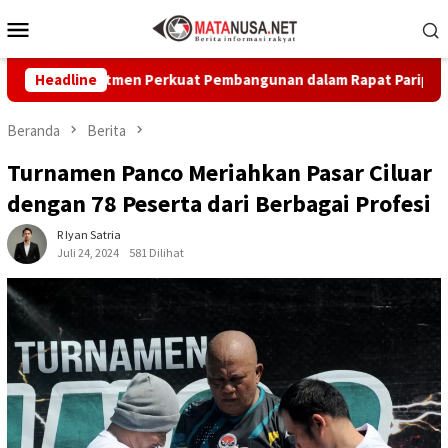
Loncat
Menu
ke
Mobile
konten
kan Komitmen Perkuat Pembangunan dalam Rapat Paripurna Dprd
Headline
Beranda
Berita
Turnamen Panco Meriahkan Pasar Ciluar
dengan 78 Peserta dari Berbagai Profesi
R Iyan Satria
Juli 24, 2024
581 Dilihat