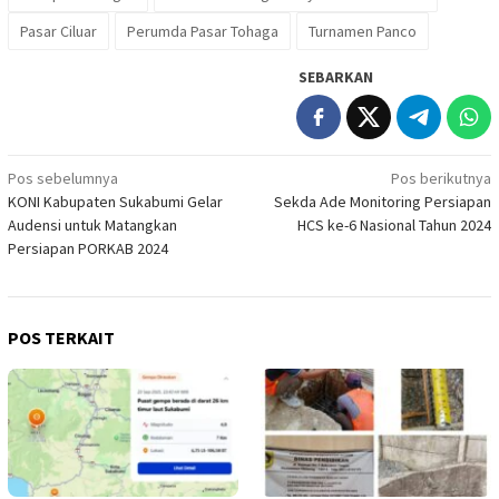
Pasar Ciluar
Perumda Pasar Tohaga
Turnamen Panco
SEBARKAN
Navigasi
Pos sebelumnya
Pos berikutnya
KONI Kabupaten Sukabumi Gelar
Sekda Ade Monitoring Persiapan
pos
Audensi untuk Matangkan
HCS ke-6 Nasional Tahun 2024
Persiapan PORKAB 2024
POS TERKAIT