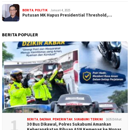
BERITA
,
POLITIK
Januari 4, 2025
Putusan MK Hapus Presidential Threshold,…
BERITA POPULER
1
BERITA
,
DAERAH
,
PEMERINTAH
,
SUKABUMI TERKINI
1635 Dilihat
30 Bus Dikawal, Polres Sukabumi Amankan
Keberangkatan Ribuan ASN Kemenag ke Monas