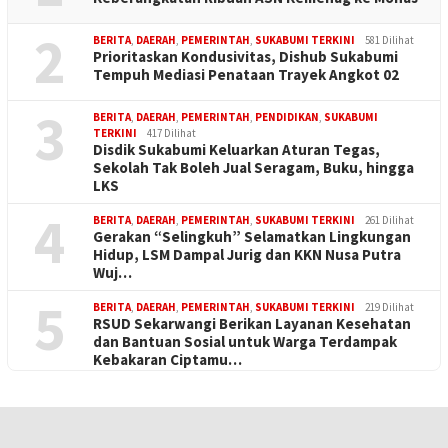
2
BERITA
,
DAERAH
,
PEMERINTAH
,
SUKABUMI TERKINI
581 Dilihat
Prioritaskan Kondusivitas, Dishub Sukabumi
Tempuh Mediasi Penataan Trayek Angkot 02
3
BERITA
,
DAERAH
,
PEMERINTAH
,
PENDIDIKAN
,
SUKABUMI
TERKINI
417 Dilihat
Disdik Sukabumi Keluarkan Aturan Tegas,
Sekolah Tak Boleh Jual Seragam, Buku, hingga
LKS
4
BERITA
,
DAERAH
,
PEMERINTAH
,
SUKABUMI TERKINI
261 Dilihat
Gerakan “Selingkuh” Selamatkan Lingkungan
Hidup, LSM Dampal Jurig dan KKN Nusa Putra
Wuj…
5
BERITA
,
DAERAH
,
PEMERINTAH
,
SUKABUMI TERKINI
219 Dilihat
RSUD Sekarwangi Berikan Layanan Kesehatan
dan Bantuan Sosial untuk Warga Terdampak
Kebakaran Ciptamu…