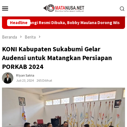
Loncat
Menu
ke
Mobile
konten
iliwangi Resmi Dibuka, Bobby Maulana Dorong Wisata Budaya K
Headline
Beranda
Berita
KONI Kabupaten Sukabumi Gelar
Audensi untuk Matangkan Persiapan
PORKAB 2024
R Iyan Satria
Juli 23, 2024
265 Dilihat