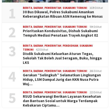
1
BERITA
,
DAERAH
,
PEMERINTAH
,
SUKABUMI TERKINI
1639 Dilihat
30 Bus Dikawal, Polres Sukabumi Amankan
Keberangkatan Ribuan ASN Kemenag ke Monas
2
BERITA
,
DAERAH
,
PEMERINTAH
,
SUKABUMI TERKINI
594 Dilihat
Prioritaskan Kondusivitas, Dishub Sukabumi
Tempuh Mediasi Penataan Trayek Angkot 02
3
BERITA
,
DAERAH
,
PEMERINTAH
,
PENDIDIKAN
,
SUKABUMI
TERKINI
423 Dilihat
Disdik Sukabumi Keluarkan Aturan Tegas,
Sekolah Tak Boleh Jual Seragam, Buku, hingga
LKS
4
BERITA
,
DAERAH
,
PEMERINTAH
,
SUKABUMI TERKINI
266 Dilihat
Gerakan “Selingkuh” Selamatkan Lingkungan
Hidup, LSM Dampal Jurig dan KKN Nusa Putra
Wuj…
5
BERITA
,
DAERAH
,
PEMERINTAH
,
SUKABUMI TERKINI
223 Dilihat
RSUD Sekarwangi Berikan Layanan Kesehatan
dan Bantuan Sosial untuk Warga Terdampak
Kebakaran Ciptamu…