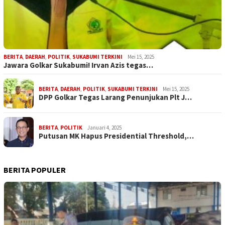
BERITA
,
DAERAH
,
POLITIK
,
SUKABUMI TERKINI
Mei 15, 2025
Jawara Golkar Sukabumi! Irvan Azis tegas…
BERITA
,
DAERAH
,
POLITIK
,
SUKABUMI TERKINI
Mei 15, 2025
DPP Golkar Tegas Larang Penunjukan Plt J…
BERITA
,
POLITIK
Januari 4, 2025
Putusan MK Hapus Presidential Threshold,…
BERITA POPULER