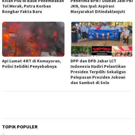
Kisah Pilu di Balik Penembakan
Penerima BPNT Diubah Jadi PBI
Tol Merak, Putra Korban
JKN, Gus Ipul: Aspirasi
Bongkar Fakta Baru
Masyarakat Ditindaklanjuti
Api Lumat 4 RT di Kemayoran,
DPP dan DPD Jabar LCT
Polisi Selidiki Penyebabnya
Indonesia Hadiri Pelantikan
Presiden Terpilih: Sekaligus
Pelepasan Presiden Jokowi
dan Sambut di Solo
TOPIK POPULER