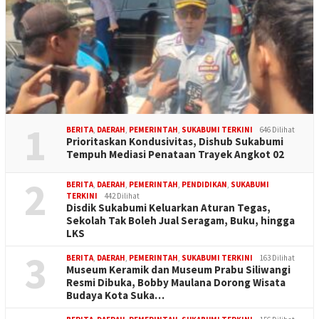
1
BERITA
,
DAERAH
,
PEMERINTAH
,
SUKABUMI TERKINI
646 Dilihat
Prioritaskan Kondusivitas, Dishub Sukabumi
Tempuh Mediasi Penataan Trayek Angkot 02
2
BERITA
,
DAERAH
,
PEMERINTAH
,
PENDIDIKAN
,
SUKABUMI
TERKINI
442 Dilihat
Disdik Sukabumi Keluarkan Aturan Tegas,
Sekolah Tak Boleh Jual Seragam, Buku, hingga
LKS
3
BERITA
,
DAERAH
,
PEMERINTAH
,
SUKABUMI TERKINI
163 Dilihat
Museum Keramik dan Museum Prabu Siliwangi
Resmi Dibuka, Bobby Maulana Dorong Wisata
Budaya Kota Suka…