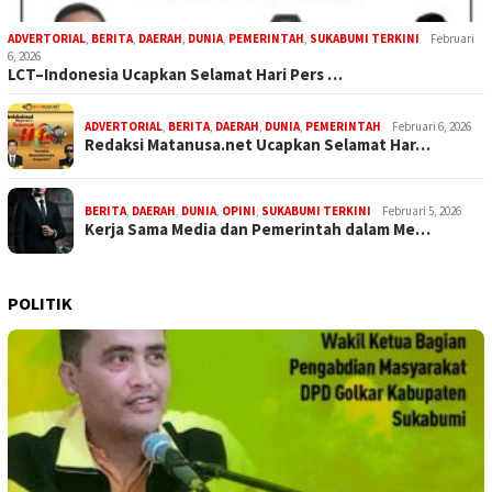
ADVERTORIAL
,
BERITA
,
DAERAH
,
DUNIA
,
PEMERINTAH
,
SUKABUMI TERKINI
Februari
6, 2026
LCT–Indonesia Ucapkan Selamat Hari Pers …
ADVERTORIAL
,
BERITA
,
DAERAH
,
DUNIA
,
PEMERINTAH
Februari 6, 2026
Redaksi Matanusa.net Ucapkan Selamat Har…
BERITA
,
DAERAH
,
DUNIA
,
OPINI
,
SUKABUMI TERKINI
Februari 5, 2026
Kerja Sama Media dan Pemerintah dalam Me…
POLITIK