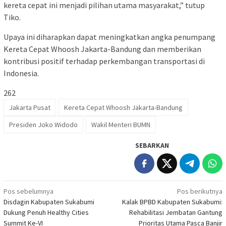
kereta cepat ini menjadi pilihan utama masyarakat,” tutup
Tiko.
Upaya ini diharapkan dapat meningkatkan angka penumpang
Kereta Cepat Whoosh Jakarta-Bandung dan memberikan
kontribusi positif terhadap perkembangan transportasi di
Indonesia.
262
Jakarta Pusat
Kereta Cepat Whoosh Jakarta-Bandung
Presiden Joko Widodo
Wakil Menteri BUMN
SEBARKAN
Navigasi
Pos sebelumnya
Pos berikutnya
Disdagin Kabupaten Sukabumi
Kalak BPBD Kabupaten Sukabumi:
pos
Dukung Penuh Healthy Cities
Rehabilitasi Jembatan Gantung
Summit Ke-VI
Prioritas Utama Pasca Banjir