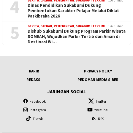
4
BERITA
,
DAERAH
,
PEMERINTAH
,
SUKABUMI TERKINI
156 Dilihat
Dinas Pendidikan Sukabumi Dukung
Pembentukan Karakter Pelajar Melalui Diklat
Paskibraka 2026
5
BERITA
,
DAERAH
,
PEMERINTAH
,
SUKABUMI TERKINI
126 Dilihat
Dishub Sukabumi Dukung Program Parkir Wisata
SOMEAH, Wujudkan Parkir Tertib dan Aman di
Destinasi Wi…
KARIR
PRIVACY POLICY
REDAKSI
PEDOMAN MEDIA SIBER
JARINGAN SOCIAL
Facebook
Twitter
Instagram
Youtube
Tiktok
RSS