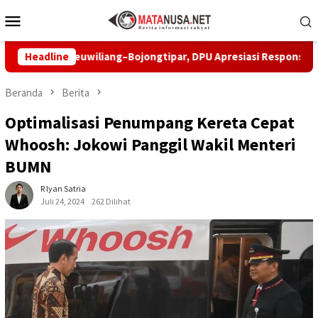
Loncat
Menu
ke
Mobile
konten
lan Leuwiliang–Bojongtipar, DPU Apresiasi Respons Penyedia
Headline
Beranda
Berita
Optimalisasi Penumpang Kereta Cepat
Whoosh: Jokowi Panggil Wakil Menteri
BUMN
R Iyan Satria
Juli 24, 2024
262 Dilihat