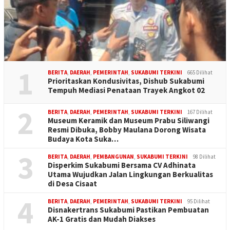
1
BERITA
,
DAERAH
,
PEMERINTAH
,
SUKABUMI TERKINI
665 Dilihat
Prioritaskan Kondusivitas, Dishub Sukabumi
Tempuh Mediasi Penataan Trayek Angkot 02
2
BERITA
,
DAERAH
,
PEMERINTAH
,
SUKABUMI TERKINI
167 Dilihat
Museum Keramik dan Museum Prabu Siliwangi
Resmi Dibuka, Bobby Maulana Dorong Wisata
Budaya Kota Suka…
3
BERITA
,
DAERAH
,
PEMBANGUNAN
,
SUKABUMI TERKINI
98 Dilihat
Disperkim Sukabumi Bersama CV Adhinata
Utama Wujudkan Jalan Lingkungan Berkualitas
di Desa Cisaat
4
BERITA
,
DAERAH
,
PEMERINTAH
,
SUKABUMI TERKINI
95 Dilihat
Disnakertrans Sukabumi Pastikan Pembuatan
AK-1 Gratis dan Mudah Diakses