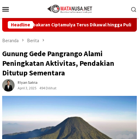
Loncat
Menu
ke
Mobile
konten
an Kebakaran Ciptamulya Terus Dikawal hingga Pulih
Headline
Di 
Beranda
Berita
Gunung Gede Pangrango Alami
Peningkatan Aktivitas, Pendakian
Ditutup Sementara
R Iyan Satria
April 3, 2025
494 Dilihat