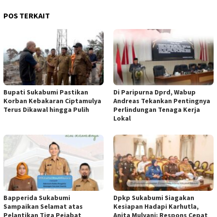
POS TERKAIT
Bupati Sukabumi Pastikan
Di Paripurna Dprd, Wabup
Korban Kebakaran Ciptamulya
Andreas Tekankan Pentingnya
Terus Dikawal hingga Pulih
Perlindungan Tenaga Kerja
Lokal
Bapperida Sukabumi
Dpkp Sukabumi Siagakan
Sampaikan Selamat atas
Kesiapan Hadapi Karhutla,
Pelantikan Tiga Pejabat
Anita Mulyani: Respons Cepat