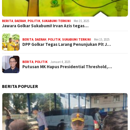
BERITA
,
DAERAH
,
POLITIK
,
SUKABUMI TERKINI
Mei 15, 2025
Jawara Golkar Sukabumi! Irvan Azis tegas…
BERITA
,
DAERAH
,
POLITIK
,
SUKABUMI TERKINI
Mei 15, 2025
DPP Golkar Tegas Larang Penunjukan Plt J…
BERITA
,
POLITIK
Januari 4, 2025
Putusan MK Hapus Presidential Threshold,…
BERITA POPULER