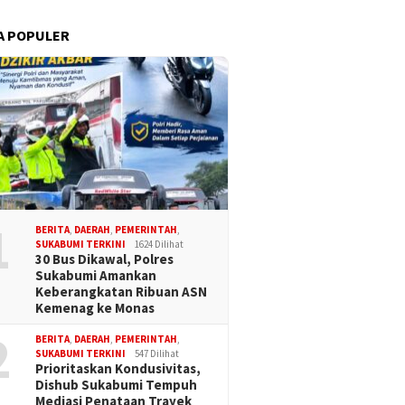
A POPULER
1
BERITA
,
DAERAH
,
PEMERINTAH
,
SUKABUMI TERKINI
1624 Dilihat
30 Bus Dikawal, Polres
Sukabumi Amankan
Keberangkatan Ribuan ASN
Kemenag ke Monas
2
BERITA
,
DAERAH
,
PEMERINTAH
,
SUKABUMI TERKINI
547 Dilihat
Prioritaskan Kondusivitas,
Dishub Sukabumi Tempuh
Mediasi Penataan Trayek