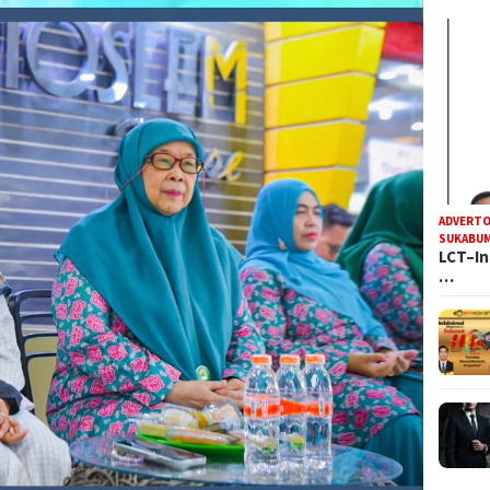
ADVERTO
SUKABUM
LCT–In
…