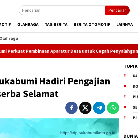
Pencarian
MOTIF
OLAHRAGA
TAG BERITA
BERITA OTOMOTIF
LAINNYA
Olahraga
binaan Aparatur Desa untuk Cegah Penyalahgunaan Narkoba
TOPIK
KA
Sukabumi Hadiri Pengajian
KO
serba Selamat
BU
SE
PJ
DUNIA