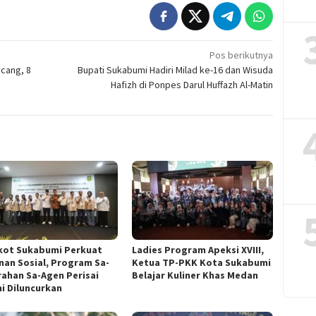
Pos berikutnya
ncang, 8
Bupati Sukabumi Hadiri Milad ke-16 dan Wisuda
Hafizh di Ponpes Darul Huffazh Al-Matin
ot Sukabumi Perkuat
Ladies Program Apeksi XVIII,
nan Sosial, Program Sa-
Ketua TP-PKK Kota Sukabumi
rahan Sa-Agen Perisai
Belajar Kuliner Khas Medan
i Diluncurkan