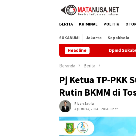
Loncat
ke
konten
BERITA
KRIMINAL
POLITIK
OTO
SUKABUMI
Jakarta
Sepakbola
Headline
Dpmd Sukabumi Perkuat Pem
Beranda
Berita
Pj Ketua TP-PKK 
Rutin BKMM di To
R Iyan Satria
Agustus 4, 2024
286 Dilihat