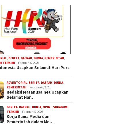
RIAL
,
BERITA
,
DAERAH
,
DUNIA
,
PEMERINTAH
,
I TERKINI
Februari 6, 2026
donesia Ucapkan Selamat Hari Pers
ADVERTORIAL
,
BERITA
,
DAERAH
,
DUNIA
,
PEMERINTAH
Februari 6, 2026
Redaksi Matanusa.net Ucapkan
Selamat Har…
BERITA
,
DAERAH
,
DUNIA
,
OPINI
,
SUKABUMI
TERKINI
Februari 5, 2026
Kerja Sama Media dan
Pemerintah dalam Me…