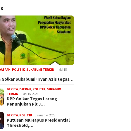
IK
DAERAH
,
POLITIK
,
SUKABUMI TERKINI
Mei 15,
 Golkar Sukabumi! Irvan Azis tegas…
BERITA
,
DAERAH
,
POLITIK
,
SUKABUMI
TERKINI
Mei 15, 2025
DPP Golkar Tegas Larang
Penunjukan Plt J…
BERITA
,
POLITIK
Januari 4, 2025
Putusan MK Hapus Presidential
Threshold,…