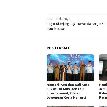
Navigasi
Pos sebelumnya
Bogor Diterjang Hujan Deras dan Angin Ke
pos
Rumah Rusak
POS TERKAIT
Menteri P2MI dan Wali Kota
Pemk
Sukabumi Buka Job Fair
Jami
Internasional, Ribuan
Kalu
Lowongan Kerja Menanti
Resm