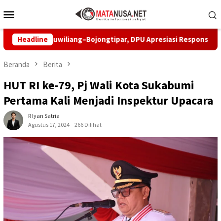
Loncat
Menu
ke
Mobile
konten
an Leuwiliang–Bojongtipar, DPU Apresiasi Respons Penyedia
Headline
Beranda
Berita
HUT RI ke-79, Pj Wali Kota Sukabumi
Pertama Kali Menjadi Inspektur Upacara
R Iyan Satria
Agustus 17, 2024
266 Dilihat