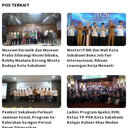
POS TERKAIT
Museum Keramik dan Museum
Menteri P2MI dan Wali Kota
Prabu Siliwangi Resmi Dibuka,
Sukabumi Buka Job Fair
Bobby Maulana Dorong Wisata
Internasional, Ribuan
Budaya Kota Sukabumi
Lowongan Kerja Menanti
Pemkot Sukabumi Perkuat
Ladies Program Apeksi XVIII,
Jaminan Sosial, Program Sa-
Ketua TP-PKK Kota Sukabumi
Kalurahan Sa-Agen Perisai
Belajar Kuliner Khas Medan
Resmi Diluncurkan