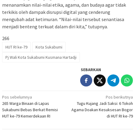
menanamkan nilai-nilai etika, agama, dan budaya agar tidak
terkikis oleh dampak disrupsi digital yang cenderung
mengubah adat ketimuran. “Nilai-nilai tersebut senantiasa
menjadi benteng terkuat dalam diri kita,” tutupnya.
266
HUT RI ke-79
Kota Sukabumi
Pj Wali Kota Sukabumi Kusmana Hartadji
SEBARKAN
Navigasi
Pos sebelumnya
Pos berikutnya
265 Warga Binaan di Lapas
Tugu Kujang Jadi Saksi: 6 Tokoh
pos
Sukabumi Bebas Berkat Remisi
Agama Doakan Kesuksesan Bogor
HUT ke-79 Kemerdekaan RI
di HUT RI ke-79