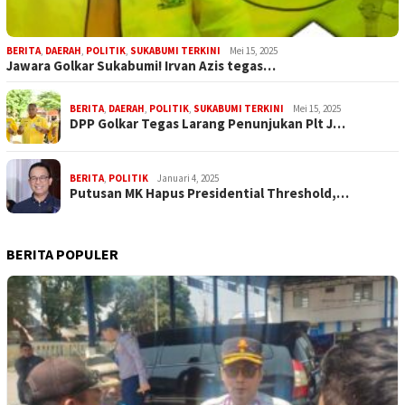
BERITA
,
DAERAH
,
POLITIK
,
SUKABUMI TERKINI
Mei 15, 2025
Jawara Golkar Sukabumi! Irvan Azis tegas…
BERITA
,
DAERAH
,
POLITIK
,
SUKABUMI TERKINI
Mei 15, 2025
DPP Golkar Tegas Larang Penunjukan Plt J…
BERITA
,
POLITIK
Januari 4, 2025
Putusan MK Hapus Presidential Threshold,…
BERITA POPULER