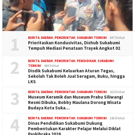
1
BERITA
,
DAERAH
,
PEMERINTAH
,
SUKABUMI TERKINI
647 Dilihat
Prioritaskan Kondusivitas, Dishub Sukabumi
Tempuh Mediasi Penataan Trayek Angkot 02
2
BERITA
,
DAERAH
,
PEMERINTAH
,
PENDIDIKAN
,
SUKABUMI
TERKINI
444 Dilihat
Disdik Sukabumi Keluarkan Aturan Tegas,
Sekolah Tak Boleh Jual Seragam, Buku, hingga
LKS
3
BERITA
,
DAERAH
,
PEMERINTAH
,
SUKABUMI TERKINI
163 Dilihat
Museum Keramik dan Museum Prabu Siliwangi
Resmi Dibuka, Bobby Maulana Dorong Wisata
Budaya Kota Suka…
4
BERITA
,
DAERAH
,
PEMERINTAH
,
SUKABUMI TERKINI
156 Dilihat
Dinas Pendidikan Sukabumi Dukung
Pembentukan Karakter Pelajar Melalui Diklat
Paskibraka 2026