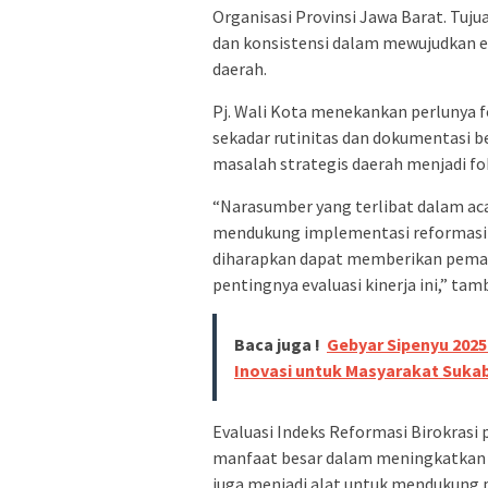
Organisasi Provinsi Jawa Barat. T
dan konsistensi dalam mewujudkan ev
daerah.
Pj. Wali Kota menekankan perlunya f
sekadar rutinitas dan dokumentasi b
masalah strategis daerah menjadi fok
“Narasumber yang terlibat dalam ac
mendukung implementasi reformasi b
diharapkan dapat memberikan pema
pentingnya evaluasi kinerja ini,” ta
Baca juga !
Gebyar Sipenyu 2025
Inovasi untuk Masyarakat Suka
Evaluasi Indeks Reformasi Birokras
manfaat besar dalam meningkatkan ki
juga menjadi alat untuk mendukung p