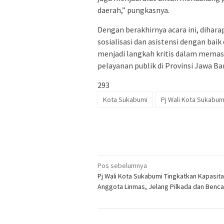
daerah,” pungkasnya.
Dengan berakhirnya acara ini, dihar
sosialisasi dan asistensi dengan baik
menjadi langkah kritis dalam memasti
pelayanan publik di Provinsi Jawa Ba
293
Kota Sukabumi
Pj Wali Kota Sukabum
Navigasi
Pos sebelumnya
Pj Wali Kota Sukabumi Tingkatkan Kapasit
pos
Anggota Linmas, Jelang Pilkada dan Benc