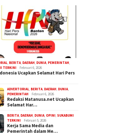
RIAL
,
BERITA
,
DAERAH
,
DUNIA
,
PEMERINTAH
,
I TERKINI
Februari 6, 2026
donesia Ucapkan Selamat Hari Pers
ADVERTORIAL
,
BERITA
,
DAERAH
,
DUNIA
,
PEMERINTAH
Februari 6, 2026
Redaksi Matanusa.net Ucapkan
Selamat Har…
BERITA
,
DAERAH
,
DUNIA
,
OPINI
,
SUKABUMI
TERKINI
Februari 5, 2026
Kerja Sama Media dan
Pemerintah dalam Me…