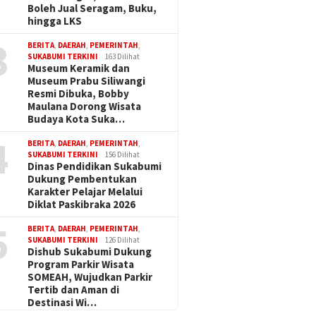
Boleh Jual Seragam, Buku,
hingga LKS
3
BERITA
,
DAERAH
,
PEMERINTAH
,
SUKABUMI TERKINI
163 Dilihat
Museum Keramik dan
Museum Prabu Siliwangi
Resmi Dibuka, Bobby
Maulana Dorong Wisata
Budaya Kota Suka…
4
BERITA
,
DAERAH
,
PEMERINTAH
,
SUKABUMI TERKINI
156 Dilihat
Dinas Pendidikan Sukabumi
Dukung Pembentukan
Karakter Pelajar Melalui
Diklat Paskibraka 2026
5
BERITA
,
DAERAH
,
PEMERINTAH
,
SUKABUMI TERKINI
126 Dilihat
Dishub Sukabumi Dukung
Program Parkir Wisata
SOMEAH, Wujudkan Parkir
Tertib dan Aman di
Destinasi Wi…