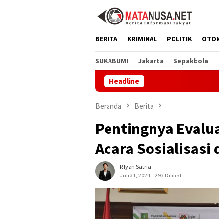
Loncat
ke
konten
BERITA
KRIMINAL
POLITIK
OTO
SUKABUMI
Jakarta
Sepakbola
Headline
CV By
Beranda
Berita
Pentingnya Evalua
Acara Sosialisasi
R Iyan Satria
Juli 31, 2024
293 Dilihat