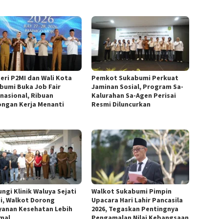
eri P2MI dan Wali Kota
Pemkot Sukabumi Perkuat
bumi Buka Job Fair
Jaminan Sosial, Program Sa-
rnasional, Ribuan
Kalurahan Sa-Agen Perisai
ngan Kerja Menanti
Resmi Diluncurkan
ngi Klinik Waluya Sejati
Walkot Sukabumi Pimpin
i, Walkot Dorong
Upacara Hari Lahir Pancasila
yanan Kesehatan Lebih
2026, Tegaskan Pentingnya
mal
Pengamalan Nilai Kebangsaan