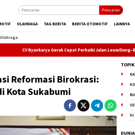
Pencarian
MOTIF
OLAHRAGA
TAG BERITA
BERITA OTOMOTIF
LAINNYA
Olahraga
ankarya Gerak Cepat Perbaiki Jalan Leuwiliang–Bojongtipar, DP
TOPIK
KA
si Reformasi Birokrasi:
KO
 di Kota Sukabumi
BU
SE
PJ
DUNIA