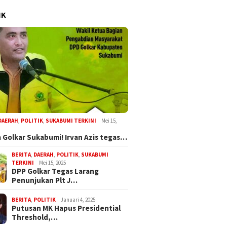
IK
DAERAH
,
POLITIK
,
SUKABUMI TERKINI
Mei 15,
 Golkar Sukabumi! Irvan Azis tegas…
BERITA
,
DAERAH
,
POLITIK
,
SUKABUMI
TERKINI
Mei 15, 2025
DPP Golkar Tegas Larang
Penunjukan Plt J…
BERITA
,
POLITIK
Januari 4, 2025
Putusan MK Hapus Presidential
Threshold,…