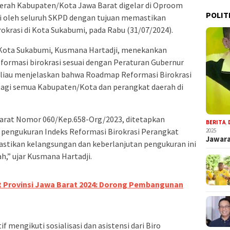
daerah Kabupaten/Kota Jawa Barat digelar di Oproom
POLIT
uti oleh seluruh SKPD dengan tujuan memastikan
irokrasi di Kota Sukabumi, pada Rabu (31/07/2024).
Kota Sukabumi, Kusmana Hartadji, menekankan
formasi birokrasi sesuai dengan Peraturan Gubernur
eliau menjelaskan bahwa Roadmap Reformasi Birokrasi
agi semua Kabupaten/Kota dan perangkat daerah di
Barat Nomor 060/Kep.658-Org/2023, ditetapkan
BERITA
,
pengukuran Indeks Reformasi Birokrasi Perangkat
2025
Jawara
astikan kelangsungan dan keberlanjutan pengukuran ini
h,” ujar Kusmana Hartadji.
 Provinsi Jawa Barat 2024: Dorong Pembangunan
 mengikuti sosialisasi dan asistensi dari Biro