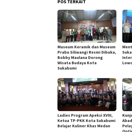
POS TERKAIT
Museum Keramik dan Museum
Ment
Prabu Siliwangi Resmi Dibuka,
Suka
Bobby Maulana Dorong
Inte
Wisata Budaya Kota
Lowo
Sukabumi
Ladies Program Apeksi XVIII,
Kunju
Ketua TP-PKK Kota Sukabumi
Abad
Belajar Kuliner Khas Medan
Pela
Opti