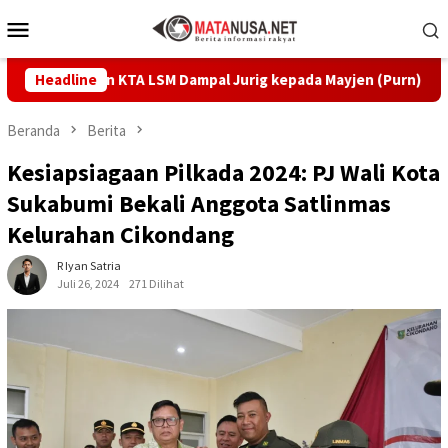
Loncat
Menu
ke
Mobile
konten
erahkan KTA LSM Dampal Jurig kepada Mayjen (Purn) Tatang Zaenu
Headline
Beranda
Berita
Kesiapsiagaan Pilkada 2024: PJ Wali Kota
Sukabumi Bekali Anggota Satlinmas
Kelurahan Cikondang
R Iyan Satria
Juli 26, 2024
271 Dilihat