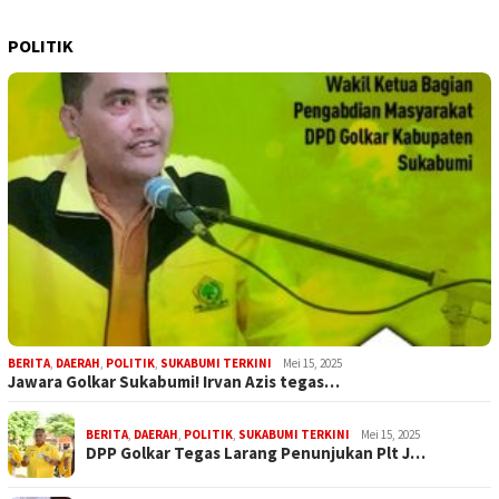
POLITIK
BERITA
,
DAERAH
,
POLITIK
,
SUKABUMI TERKINI
Mei 15, 2025
Jawara Golkar Sukabumi! Irvan Azis tegas…
BERITA
,
DAERAH
,
POLITIK
,
SUKABUMI TERKINI
Mei 15, 2025
DPP Golkar Tegas Larang Penunjukan Plt J…