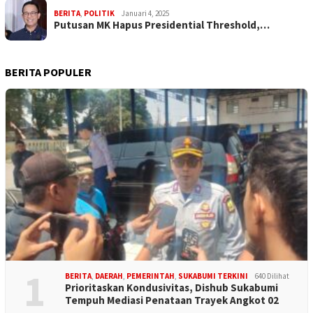
BERITA
,
POLITIK
Januari 4, 2025
Putusan MK Hapus Presidential Threshold,…
BERITA POPULER
1
BERITA
,
DAERAH
,
PEMERINTAH
,
SUKABUMI TERKINI
640 Dilihat
Prioritaskan Kondusivitas, Dishub Sukabumi
Tempuh Mediasi Penataan Trayek Angkot 02