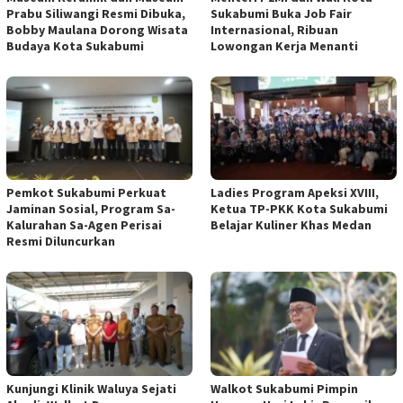
Prabu Siliwangi Resmi Dibuka,
Sukabumi Buka Job Fair
Bobby Maulana Dorong Wisata
Internasional, Ribuan
Budaya Kota Sukabumi
Lowongan Kerja Menanti
Pemkot Sukabumi Perkuat
Ladies Program Apeksi XVIII,
Jaminan Sosial, Program Sa-
Ketua TP-PKK Kota Sukabumi
Kalurahan Sa-Agen Perisai
Belajar Kuliner Khas Medan
Resmi Diluncurkan
Kunjungi Klinik Waluya Sejati
Walkot Sukabumi Pimpin