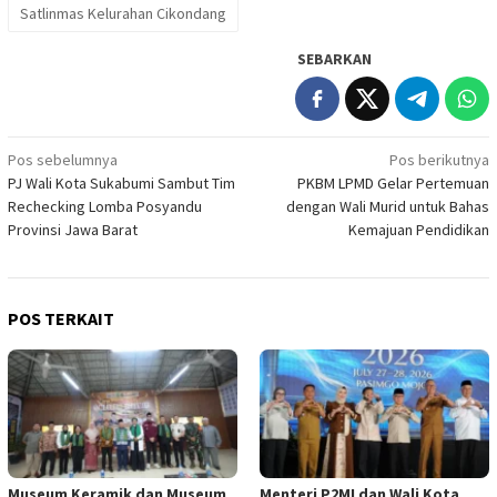
Satlinmas Kelurahan Cikondang
SEBARKAN
Navigasi
Pos sebelumnya
Pos berikutnya
PJ Wali Kota Sukabumi Sambut Tim
PKBM LPMD Gelar Pertemuan
pos
Rechecking Lomba Posyandu
dengan Wali Murid untuk Bahas
Provinsi Jawa Barat
Kemajuan Pendidikan
POS TERKAIT
Museum Keramik dan Museum
Menteri P2MI dan Wali Kota