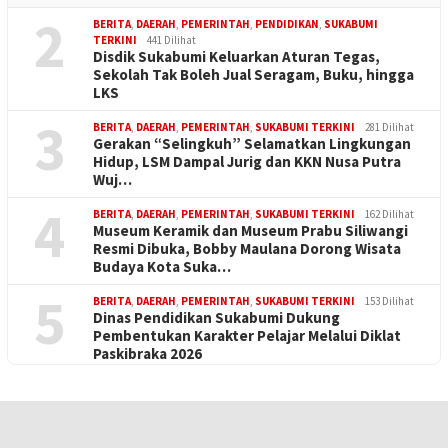
2
BERITA
,
DAERAH
,
PEMERINTAH
,
PENDIDIKAN
,
SUKABUMI
TERKINI
441 Dilihat
Disdik Sukabumi Keluarkan Aturan Tegas,
Sekolah Tak Boleh Jual Seragam, Buku, hingga
LKS
3
BERITA
,
DAERAH
,
PEMERINTAH
,
SUKABUMI TERKINI
281 Dilihat
Gerakan “Selingkuh” Selamatkan Lingkungan
Hidup, LSM Dampal Jurig dan KKN Nusa Putra
Wuj…
4
BERITA
,
DAERAH
,
PEMERINTAH
,
SUKABUMI TERKINI
162 Dilihat
Museum Keramik dan Museum Prabu Siliwangi
Resmi Dibuka, Bobby Maulana Dorong Wisata
Budaya Kota Suka…
5
BERITA
,
DAERAH
,
PEMERINTAH
,
SUKABUMI TERKINI
153 Dilihat
Dinas Pendidikan Sukabumi Dukung
Pembentukan Karakter Pelajar Melalui Diklat
Paskibraka 2026