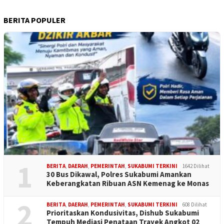
BERITA POPULER
1
BERITA
,
DAERAH
,
PEMERINTAH
,
SUKABUMI TERKINI
1642 Dilihat
30 Bus Dikawal, Polres Sukabumi Amankan
Keberangkatan Ribuan ASN Kemenag ke Monas
2
BERITA
,
DAERAH
,
PEMERINTAH
,
SUKABUMI TERKINI
608 Dilihat
Prioritaskan Kondusivitas, Dishub Sukabumi
Tempuh Mediasi Penataan Trayek Angkot 02