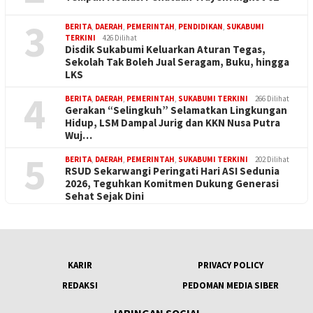
3
BERITA
,
DAERAH
,
PEMERINTAH
,
PENDIDIKAN
,
SUKABUMI
TERKINI
426 Dilihat
Disdik Sukabumi Keluarkan Aturan Tegas,
Sekolah Tak Boleh Jual Seragam, Buku, hingga
LKS
4
BERITA
,
DAERAH
,
PEMERINTAH
,
SUKABUMI TERKINI
266 Dilihat
Gerakan “Selingkuh” Selamatkan Lingkungan
Hidup, LSM Dampal Jurig dan KKN Nusa Putra
Wuj…
5
BERITA
,
DAERAH
,
PEMERINTAH
,
SUKABUMI TERKINI
202 Dilihat
RSUD Sekarwangi Peringati Hari ASI Sedunia
2026, Teguhkan Komitmen Dukung Generasi
Sehat Sejak Dini
KARIR
PRIVACY POLICY
REDAKSI
PEDOMAN MEDIA SIBER
JARINGAN SOCIAL