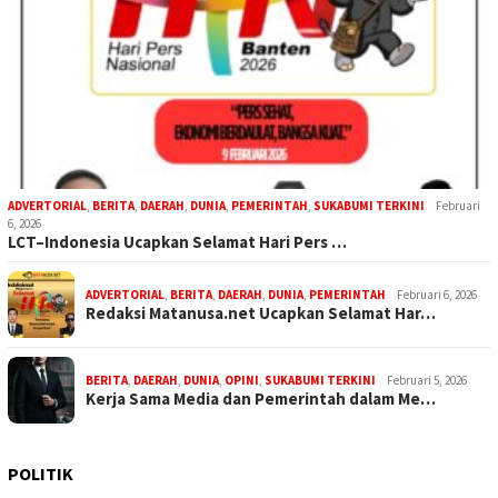
ADVERTORIAL
,
BERITA
,
DAERAH
,
DUNIA
,
PEMERINTAH
,
SUKABUMI TERKINI
Februari
6, 2026
LCT–Indonesia Ucapkan Selamat Hari Pers …
ADVERTORIAL
,
BERITA
,
DAERAH
,
DUNIA
,
PEMERINTAH
Februari 6, 2026
Redaksi Matanusa.net Ucapkan Selamat Har…
BERITA
,
DAERAH
,
DUNIA
,
OPINI
,
SUKABUMI TERKINI
Februari 5, 2026
Kerja Sama Media dan Pemerintah dalam Me…
POLITIK