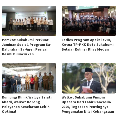
Pemkot Sukabumi Perkuat
Ladies Program Apeksi XVIII,
Jaminan Sosial, Program Sa-
Ketua TP-PKK Kota Sukabumi
Kalurahan Sa-Agen Perisai
Belajar Kuliner Khas Medan
Resmi Diluncurkan
Kunjungi Klinik Waluya Sejati
Walkot Sukabumi Pimpin
Abadi, Walkot Dorong
Upacara Hari Lahir Pancasila
Pelayanan Kesehatan Lebih
2026, Tegaskan Pentingnya
Optimal
Pengamalan Nilai Kebangsaan