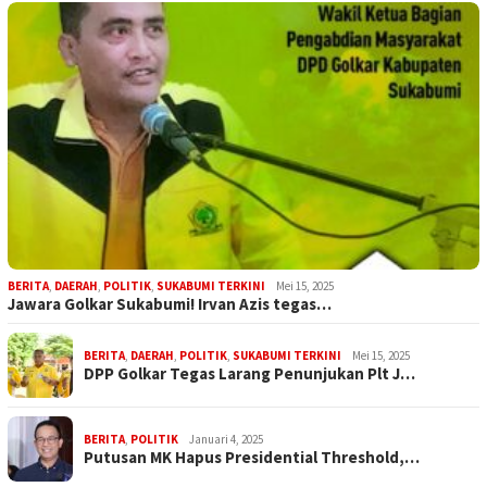
BERITA
,
DAERAH
,
POLITIK
,
SUKABUMI TERKINI
Mei 15, 2025
Jawara Golkar Sukabumi! Irvan Azis tegas…
BERITA
,
DAERAH
,
POLITIK
,
SUKABUMI TERKINI
Mei 15, 2025
DPP Golkar Tegas Larang Penunjukan Plt J…
BERITA
,
POLITIK
Januari 4, 2025
Putusan MK Hapus Presidential Threshold,…