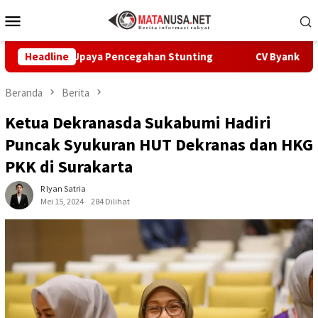
Loncat
Menu
ke
Mobile
konten
pat Upaya Pencegahan Stunting
Headline
CV Byankarya Pastikan P
Beranda
Berita
Ketua Dekranasda Sukabumi Hadiri
Puncak Syukuran HUT Dekranas dan HKG
PKK di Surakarta
R Iyan Satria
Mei 15, 2024
284 Dilihat