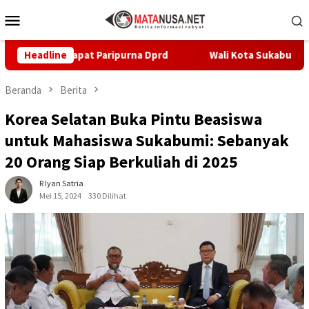
Loncat
Menu
ke
Mobile
konten
am Rapat Paripurna Dprd
Headline
Wali Kota Sukabumi Lantik 24 Pe
Beranda
Berita
Korea Selatan Buka Pintu Beasiswa
untuk Mahasiswa Sukabumi: Sebanyak
20 Orang Siap Berkuliah di 2025
R Iyan Satria
Mei 15, 2024
330 Dilihat