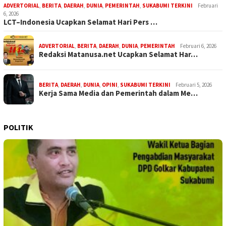
ADVERTORIAL
,
BERITA
,
DAERAH
,
DUNIA
,
PEMERINTAH
,
SUKABUMI TERKINI
Februari
6, 2026
LCT–Indonesia Ucapkan Selamat Hari Pers …
ADVERTORIAL
,
BERITA
,
DAERAH
,
DUNIA
,
PEMERINTAH
Februari 6, 2026
Redaksi Matanusa.net Ucapkan Selamat Har…
BERITA
,
DAERAH
,
DUNIA
,
OPINI
,
SUKABUMI TERKINI
Februari 5, 2026
Kerja Sama Media dan Pemerintah dalam Me…
POLITIK