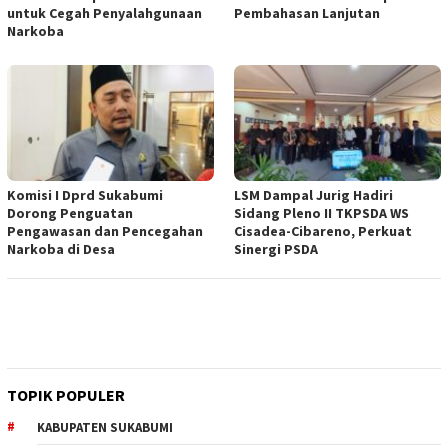
untuk Cegah Penyalahgunaan
Pembahasan Lanjutan
Narkoba
Komisi I Dprd Sukabumi
LSM Dampal Jurig Hadiri
Dorong Penguatan
Sidang Pleno II TKPSDA WS
Pengawasan dan Pencegahan
Cisadea-Cibareno, Perkuat
Narkoba di Desa
Sinergi PSDA
TOPIK POPULER
KABUPATEN SUKABUMI