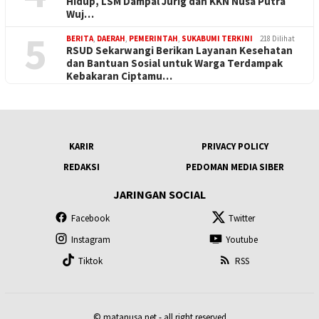
Hidup, LSM Dampal Jurig dan KKN Nusa Putra
Wuj…
5
BERITA
,
DAERAH
,
PEMERINTAH
,
SUKABUMI TERKINI
218 Dilihat
RSUD Sekarwangi Berikan Layanan Kesehatan
dan Bantuan Sosial untuk Warga Terdampak
Kebakaran Ciptamu…
KARIR
PRIVACY POLICY
REDAKSI
PEDOMAN MEDIA SIBER
JARINGAN SOCIAL
Facebook
Twitter
Instagram
Youtube
Tiktok
RSS
© matanusa.net - all right reserved