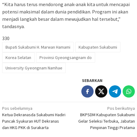
“Kita harus terus mendorong anak-anak kita untuk mencapai
potensi maksimal dalam dunia pendidikan. Program ini akan
menjadi langkah besar dalam mewujudkan hal tersebut,”
tandasnya.
330
Bupati Sukabumi H. Marwan Hamami
Kabupaten Sukabumi
Korea Selatan
Provinsi Gyeongsangnam do
University Gyeongnam Namhae
SEBARKAN
Navigasi
Pos sebelumnya
Pos berikutnya
Ketua Dekranasda Sukabumi Hadiri
BKPSDM Kabupaten Sukabumi
pos
Puncak Syukuran HUT Dekranas
Gelar Seleksi Terbuka, Jabatan
dan HKG PKK di Surakarta
Pimpinan Tinggi Pratama