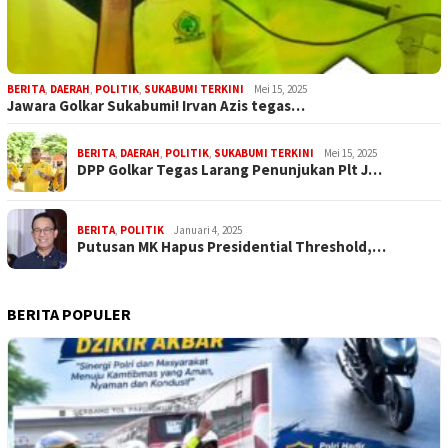
BERITA
,
DAERAH
,
POLITIK
,
SUKABUMI TERKINI
Mei 15, 2025
Jawara Golkar Sukabumi! Irvan Azis tegas…
BERITA
,
DAERAH
,
POLITIK
,
SUKABUMI TERKINI
Mei 15, 2025
DPP Golkar Tegas Larang Penunjukan Plt J…
BERITA
,
POLITIK
Januari 4, 2025
Putusan MK Hapus Presidential Threshold,…
BERITA POPULER