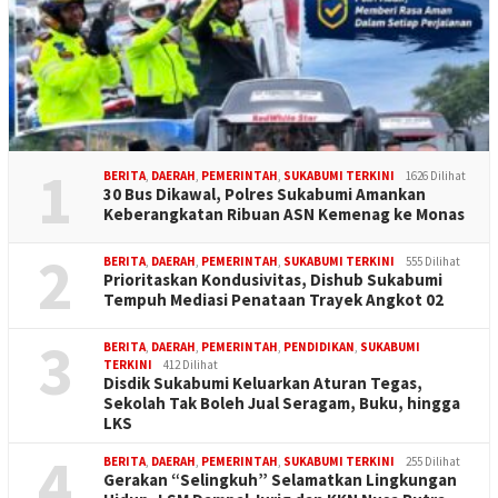
1
BERITA
,
DAERAH
,
PEMERINTAH
,
SUKABUMI TERKINI
1626 Dilihat
30 Bus Dikawal, Polres Sukabumi Amankan
Keberangkatan Ribuan ASN Kemenag ke Monas
2
BERITA
,
DAERAH
,
PEMERINTAH
,
SUKABUMI TERKINI
555 Dilihat
Prioritaskan Kondusivitas, Dishub Sukabumi
Tempuh Mediasi Penataan Trayek Angkot 02
3
BERITA
,
DAERAH
,
PEMERINTAH
,
PENDIDIKAN
,
SUKABUMI
TERKINI
412 Dilihat
Disdik Sukabumi Keluarkan Aturan Tegas,
Sekolah Tak Boleh Jual Seragam, Buku, hingga
LKS
4
BERITA
,
DAERAH
,
PEMERINTAH
,
SUKABUMI TERKINI
255 Dilihat
Gerakan “Selingkuh” Selamatkan Lingkungan