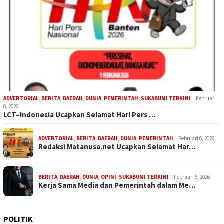
ADVERTORIAL
,
BERITA
,
DAERAH
,
DUNIA
,
PEMERINTAH
,
SUKABUMI TERKINI
Februari
6, 2026
LCT–Indonesia Ucapkan Selamat Hari Pers …
ADVERTORIAL
,
BERITA
,
DAERAH
,
DUNIA
,
PEMERINTAH
Februari 6, 2026
Redaksi Matanusa.net Ucapkan Selamat Har…
BERITA
,
DAERAH
,
DUNIA
,
OPINI
,
SUKABUMI TERKINI
Februari 5, 2026
Kerja Sama Media dan Pemerintah dalam Me…
POLITIK