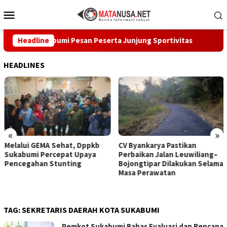
Loncat
Menu
ke
Mobile
konten
bup Sukabumi Pesan Peserta Junjung Sportivitas
Headline
Melalui 
HEADLINES
«
»
Melalui GEMA Sehat, Dppkb
CV Byankarya Pastikan
Sukabumi Percepat Upaya
Perbaikan Jalan Leuwiliang–
Pencegahan Stunting
Bojongtipar Dilakukan Selama
Masa Perawatan
TAG:
SEKRETARIS DAERAH KOTA SUKABUMI
Pemkot Sukabumi Bahas Evaluasi dan Rencana