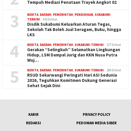
Tempuh Mediasi Penataan Trayek Angkot 02
3
BERITA
,
DAERAH
,
PEMERINTAH
,
PENDIDIKAN
,
SUKABUMI
TERKINI
433 Dilihat
Disdik Sukabumi Keluarkan Aturan Tegas,
Sekolah Tak Boleh Jual Seragam, Buku, hingga
LKS
4
BERITA
,
DAERAH
,
PEMERINTAH
,
SUKABUMI TERKINI
277 Dilihat
Gerakan “Selingkuh” Selamatkan Lingkungan
Hidup, LSM Dampal Jurig dan KKN Nusa Putra
Wuj…
5
BERITA
,
DAERAH
,
PEMERINTAH
,
SUKABUMI TERKINI
209 Dilihat
RSUD Sekarwangi Peringati Hari ASI Sedunia
2026, Teguhkan Komitmen Dukung Generasi
Sehat Sejak Dini
KARIR
PRIVACY POLICY
REDAKSI
PEDOMAN MEDIA SIBER