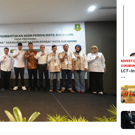
ADVERTO
SUKABUM
LCT–In
…