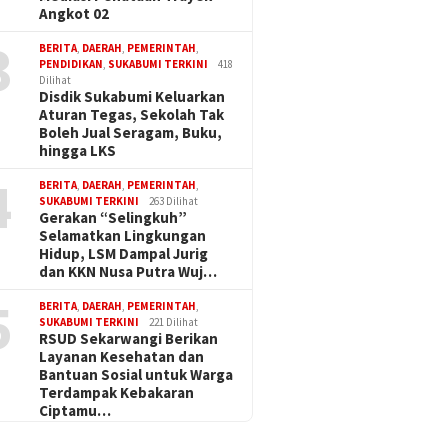
Angkot 02
3
BERITA
,
DAERAH
,
PEMERINTAH
,
PENDIDIKAN
,
SUKABUMI TERKINI
418
Dilihat
Disdik Sukabumi Keluarkan
Aturan Tegas, Sekolah Tak
Boleh Jual Seragam, Buku,
hingga LKS
4
BERITA
,
DAERAH
,
PEMERINTAH
,
SUKABUMI TERKINI
263 Dilihat
Gerakan “Selingkuh”
Selamatkan Lingkungan
Hidup, LSM Dampal Jurig
dan KKN Nusa Putra Wuj…
5
BERITA
,
DAERAH
,
PEMERINTAH
,
SUKABUMI TERKINI
221 Dilihat
RSUD Sekarwangi Berikan
Layanan Kesehatan dan
Bantuan Sosial untuk Warga
Terdampak Kebakaran
Ciptamu…