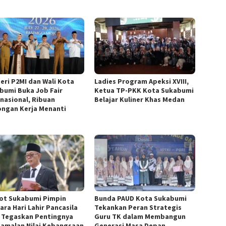
eri P2MI dan Wali Kota
Ladies Program Apeksi XVIII,
bumi Buka Job Fair
Ketua TP-PKK Kota Sukabumi
rnasional, Ribuan
Belajar Kuliner Khas Medan
ngan Kerja Menanti
ot Sukabumi Pimpin
Bunda PAUD Kota Sukabumi
ara Hari Lahir Pancasila
Tekankan Peran Strategis
, Tegaskan Pentingnya
Guru TK dalam Membangun
amalan Nilai Kebangsaan
Generasi Masa Depan