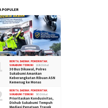
A POPULER
1
BERITA
,
DAERAH
,
PEMERINTAH
,
SUKABUMI TERKINI
1636 Dilihat
30 Bus Dikawal, Polres
Sukabumi Amankan
Keberangkatan Ribuan ASN
Kemenag ke Monas
2
BERITA
,
DAERAH
,
PEMERINTAH
,
SUKABUMI TERKINI
585 Dilihat
Prioritaskan Kondusivitas,
Dishub Sukabumi Tempuh
Mediasi Penataan Trayek