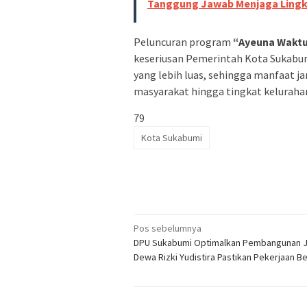
Tanggung Jawab Menjaga Ling
Peluncuran program
“Ayeuna Waktun
keseriusan Pemerintah Kota Sukabu
yang lebih luas, sehingga manfaat ja
masyarakat hingga tingkat keluraha
79
Kota Sukabumi
Navigasi
Pos sebelumnya
DPU Sukabumi Optimalkan Pembangunan J
pos
Dewa Rizki Yudistira Pastikan Pekerjaan Be