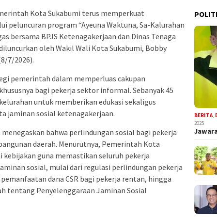
merintah Kota Sukabumi terus memperkuat
POLIT
alui peluncuran program “Ayeuna Waktuna, Sa-Kalurahan
agas bersama BPJS Ketenagakerjaan dan Dinas Tenaga
diluncurkan oleh Wakil Wali Kota Sukabumi, Bobby
(8/7/2026).
ategi pemerintah dalam memperluas cakupan
hususnya bagi pekerja sektor informal. Sebanyak 45
 kelurahan untuk memberikan edukasi sekaligus
a jaminan sosial ketenagakerjaan.
BERITA
,
2025
Jawara
menegaskan bahwa perlindungan sosial bagi pekerja
bangunan daerah. Menurutnya, Pemerintah Kota
 kebijakan guna memastikan seluruh pekerja
minan sosial, mulai dari regulasi perlindungan pekerja
, pemanfaatan dana CSR bagi pekerja rentan, hingga
ah tentang Penyelenggaraan Jaminan Sosial