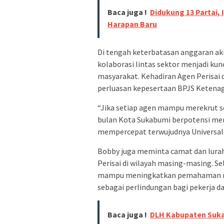
Baca juga !
Didukung 13 Partai,
Harapan Baru
Di tengah keterbatasan anggaran aki
kolaborasi lintas sektor menjadi ku
masyarakat. Kehadiran Agen Perisai
perluasan kepesertaan BPJS Ketenag
“Jika setiap agen mampu merekrut s
bulan Kota Sukabumi berpotensi mena
mempercepat terwujudnya Universal 
Bobby juga meminta camat dan lura
Perisai di wilayah masing-masing. S
mampu meningkatkan pemahaman ma
sebagai perlindungan bagi pekerja d
Baca juga !
DLH Kabupaten Suka