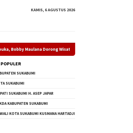
KAMIS, 6 AGUSTUS 2026
ulana Dorong Wisata Budaya Kota Sukabumi
Dugaan Penya
 POPULER
BUPATEN SUKABUMI
TA SUKABUMI
PATI SUKABUMI H. ASEP JAPAR
KDA KABUPATEN SUKABUMI
 WALI KOTA SUKABUMI KUSMANA HARTADJI