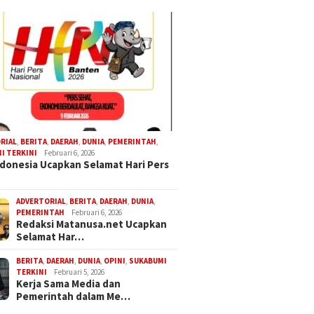
RIAL
,
BERITA
,
DAERAH
,
DUNIA
,
PEMERINTAH
,
I TERKINI
Februari 6, 2026
donesia Ucapkan Selamat Hari Pers
ADVERTORIAL
,
BERITA
,
DAERAH
,
DUNIA
,
PEMERINTAH
Februari 6, 2026
Redaksi Matanusa.net Ucapkan
Selamat Har…
BERITA
,
DAERAH
,
DUNIA
,
OPINI
,
SUKABUMI
TERKINI
Februari 5, 2026
Kerja Sama Media dan
Pemerintah dalam Me…