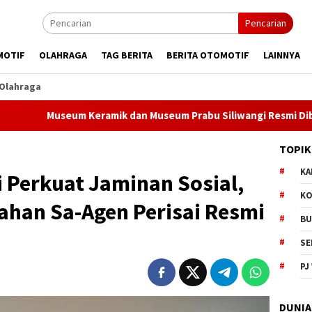
Pencarian
MOTIF
OLAHRAGA
TAG BERITA
BERITA OTOMOTIF
LAINNYA
Olahraga
m Keramik dan Museum Prabu Siliwangi Resmi Dibuka, Bobby Ma
TOPIK
KA
Perkuat Jaminan Sosial,
KO
ahan Sa-Agen Perisai Resmi
BU
SE
PJ
DUNIA