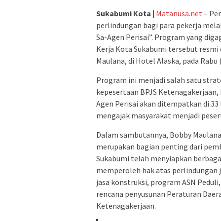
Sukabumi Kota |
Matanusa.net
– Pe
perlindungan bagi para pekerja mel
Sa-Agen Perisai”. Program yang dig
Kerja Kota Sukabumi tersebut resmi 
Maulana, di Hotel Alaska, pada Rabu 
Program ini menjadi salah satu str
kepesertaan BPJS Ketenagakerjaan, k
Agen Perisai akan ditempatkan di 33
mengajak masyarakat menjadi pesert
Dalam sambutannya, Bobby Maulana 
merupakan bagian penting dari pem
Sukabumi telah menyiapkan berbagai
memperoleh hak atas perlindungan ja
jasa konstruksi, program ASN Peduli
rencana penyusunan Peraturan Daer
Ketenagakerjaan.