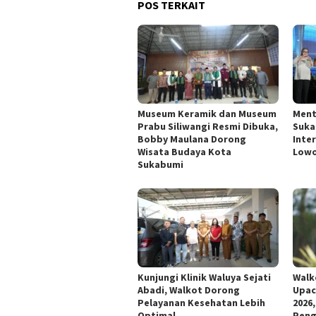
POS TERKAIT
Museum Keramik dan Museum
Ment
Prabu Siliwangi Resmi Dibuka,
Suka
Bobby Maulana Dorong
Inte
Wisata Budaya Kota
Lowo
Sukabumi
Kunjungi Klinik Waluya Sejati
Walk
Abadi, Walkot Dorong
Upac
Pelayanan Kesehatan Lebih
2026
Optimal
Peng