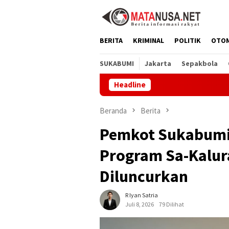
Loncat
ke
konten
BERITA
KRIMINAL
POLITIK
OTO
SUKABUMI
Jakarta
Sepakbola
Headline
Museu
Beranda
Berita
Pemkot Sukabumi 
Program Sa-Kalur
Diluncurkan
R Iyan Satria
Juli 8, 2026
79 Dilihat