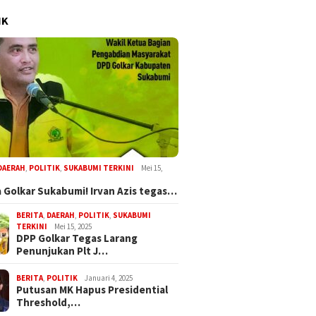
IK
DAERAH
,
POLITIK
,
SUKABUMI TERKINI
Mei 15,
 Golkar Sukabumi! Irvan Azis tegas…
BERITA
,
DAERAH
,
POLITIK
,
SUKABUMI
TERKINI
Mei 15, 2025
DPP Golkar Tegas Larang
Penunjukan Plt J…
BERITA
,
POLITIK
Januari 4, 2025
Putusan MK Hapus Presidential
Threshold,…