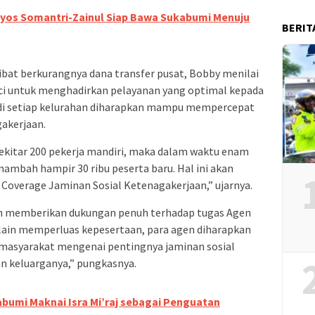
 Iyos Somantri-Zainul Siap Bawa Sukabumi Menuju
BERIT
bat berkurangnya dana transfer pusat, Bobby menilai
nci untuk menghadirkan pelayanan yang optimal kepada
 di setiap kelurahan diharapkan mampu mempercepat
akerjaan.
ekitar 200 pekerja mandiri, maka dalam waktu enam
mbah hampir 30 ribu peserta baru. Hal ini akan
Coverage Jaminan Sosial Ketenagakerjaan,” ujarnya.
h memberikan dukungan penuh terhadap tugas Agen
elain memperluas kepesertaan, para agen diharapkan
syarakat mengenai pentingnya jaminan sosial
an keluarganya,” pungkasnya.
bumi Maknai Isra Mi’raj sebagai Penguatan