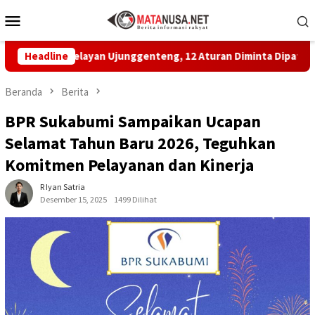
Loncat
Menu
ke
Mobile
konten
n Nelayan Ujunggenteng, 12 Aturan Diminta Dipatuhi
Headline
M
Beranda
Berita
BPR Sukabumi Sampaikan Ucapan
Selamat Tahun Baru 2026, Teguhkan
Komitmen Pelayanan dan Kinerja
R Iyan Satria
Desember 15, 2025
1499 Dilihat