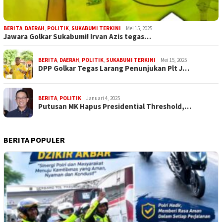
BERITA
,
DAERAH
,
POLITIK
,
SUKABUMI TERKINI
Mei 15, 2025
Jawara Golkar Sukabumi! Irvan Azis tegas…
BERITA
,
DAERAH
,
POLITIK
,
SUKABUMI TERKINI
Mei 15, 2025
DPP Golkar Tegas Larang Penunjukan Plt J…
BERITA
,
POLITIK
Januari 4, 2025
Putusan MK Hapus Presidential Threshold,…
BERITA POPULER