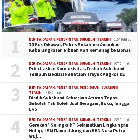
1
BERITA
,
DAERAH
,
PEMERINTAH
,
SUKABUMI TERKINI
1654 Dilihat
30 Bus Dikawal, Polres Sukabumi Amankan
Keberangkatan Ribuan ASN Kemenag ke Monas
2
BERITA
,
DAERAH
,
PEMERINTAH
,
SUKABUMI TERKINI
637 Dilihat
Prioritaskan Kondusivitas, Dishub Sukabumi
Tempuh Mediasi Penataan Trayek Angkot 02
3
BERITA
,
DAERAH
,
PEMERINTAH
,
PENDIDIKAN
,
SUKABUMI
TERKINI
439 Dilihat
Disdik Sukabumi Keluarkan Aturan Tegas,
Sekolah Tak Boleh Jual Seragam, Buku, hingga
LKS
4
BERITA
,
DAERAH
,
PEMERINTAH
,
SUKABUMI TERKINI
279 Dilihat
Gerakan “Selingkuh” Selamatkan Lingkungan
Hidup, LSM Dampal Jurig dan KKN Nusa Putra
Wuj…