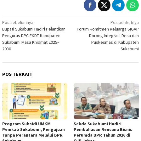
Navigasi
Pos sebelumnya
Pos berikutnya
Bupati Sukabumi Hadiri Pelantikan
Forum Komitmen Keluarga SIGAP
pos
Pengurus DPC FKDT Kabupaten
Dorong Integrasi Desa dan
Sukabumi Masa Khidmat 2025–
Puskesmas di Kabupaten
2030
Sukabumi
POS TERKAIT
Program Subsidi UMKM
Sekda Sukabumi Hadiri
Pemkab Sukabumi, Pengajuan
Pembahasan Rencana Bisnis
Tanpa Perantara Melalui BPR
Perumda BPR Tahun 2026 di
Sukabumi
OJK Jabar