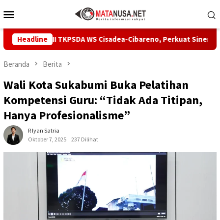
Loncat
Menu
ke
Mobile
konten
Pleno II TKPSDA WS Cisadea-Cibareno, Perkuat Sinergi PSDA
Headline
Beranda
Berita
Wali Kota Sukabumi Buka Pelatihan
Kompetensi Guru: “Tidak Ada Titipan,
Hanya Profesionalisme”
R Iyan Satria
Oktober 7, 2025
237 Dilihat