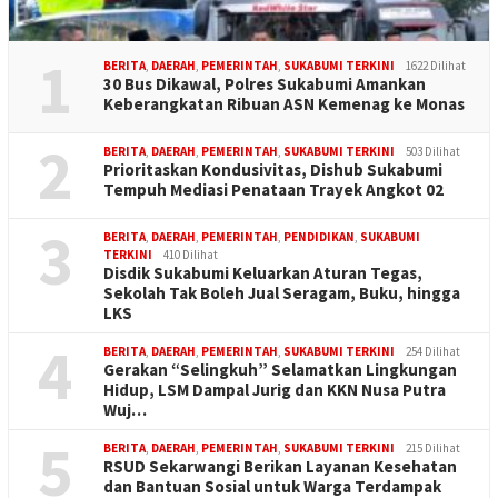
1
BERITA
,
DAERAH
,
PEMERINTAH
,
SUKABUMI TERKINI
1622 Dilihat
30 Bus Dikawal, Polres Sukabumi Amankan
Keberangkatan Ribuan ASN Kemenag ke Monas
2
BERITA
,
DAERAH
,
PEMERINTAH
,
SUKABUMI TERKINI
503 Dilihat
Prioritaskan Kondusivitas, Dishub Sukabumi
Tempuh Mediasi Penataan Trayek Angkot 02
3
BERITA
,
DAERAH
,
PEMERINTAH
,
PENDIDIKAN
,
SUKABUMI
TERKINI
410 Dilihat
Disdik Sukabumi Keluarkan Aturan Tegas,
Sekolah Tak Boleh Jual Seragam, Buku, hingga
LKS
4
BERITA
,
DAERAH
,
PEMERINTAH
,
SUKABUMI TERKINI
254 Dilihat
Gerakan “Selingkuh” Selamatkan Lingkungan
Hidup, LSM Dampal Jurig dan KKN Nusa Putra
Wuj…
5
BERITA
,
DAERAH
,
PEMERINTAH
,
SUKABUMI TERKINI
215 Dilihat
RSUD Sekarwangi Berikan Layanan Kesehatan
dan Bantuan Sosial untuk Warga Terdampak