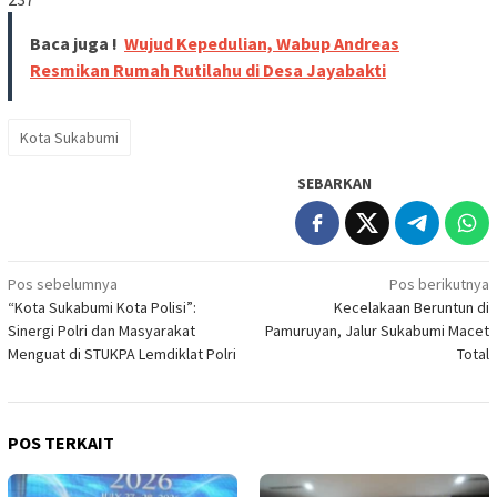
Baca juga !
Wujud Kepedulian, Wabup Andreas
Resmikan Rumah Rutilahu di Desa Jayabakti
Kota Sukabumi
SEBARKAN
Navigasi
Pos sebelumnya
Pos berikutnya
“Kota Sukabumi Kota Polisi”:
Kecelakaan Beruntun di
pos
Sinergi Polri dan Masyarakat
Pamuruyan, Jalur Sukabumi Macet
Menguat di STUKPA Lemdiklat Polri
Total
POS TERKAIT