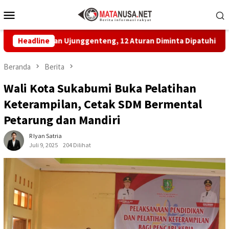
Loncat
Menu
ke
Mobile
konten
ayan Ujunggenteng, 12 Aturan Diminta Dipatuhi
Headline
MBG di 
Beranda
Berita
Wali Kota Sukabumi Buka Pelatihan
Keterampilan, Cetak SDM Bermental
Petarung dan Mandiri
R Iyan Satria
Juli 9, 2025
204 Dilihat