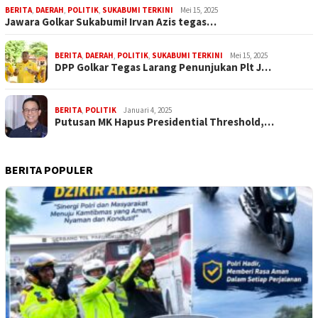
BERITA
,
DAERAH
,
POLITIK
,
SUKABUMI TERKINI
Mei 15, 2025
Jawara Golkar Sukabumi! Irvan Azis tegas…
BERITA
,
DAERAH
,
POLITIK
,
SUKABUMI TERKINI
Mei 15, 2025
DPP Golkar Tegas Larang Penunjukan Plt J…
BERITA
,
POLITIK
Januari 4, 2025
Putusan MK Hapus Presidential Threshold,…
BERITA POPULER