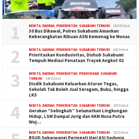
1
BERITA
,
DAERAH
,
PEMERINTAH
,
SUKABUMI TERKINI
1652 Dilihat
30 Bus Dikawal, Polres Sukabumi Amankan
Keberangkatan Ribuan ASN Kemenag ke Monas
2
BERITA
,
DAERAH
,
PEMERINTAH
,
SUKABUMI TERKINI
630 Dilihat
Prioritaskan Kondusivitas, Dishub Sukabumi
Tempuh Mediasi Penataan Trayek Angkot 02
3
BERITA
,
DAERAH
,
PEMERINTAH
,
PENDIDIKAN
,
SUKABUMI
TERKINI
436 Dilihat
Disdik Sukabumi Keluarkan Aturan Tegas,
Sekolah Tak Boleh Jual Seragam, Buku, hingga
LKS
4
BERITA
,
DAERAH
,
PEMERINTAH
,
SUKABUMI TERKINI
278 Dilihat
Gerakan “Selingkuh” Selamatkan Lingkungan
Hidup, LSM Dampal Jurig dan KKN Nusa Putra
Wuj…
BERITA
,
DAERAH
,
PEMERINTAH
,
SUKABUMI TERKINI
210 Dilihat
RSUD Sekarwangi Peringati Hari ASI Sedunia