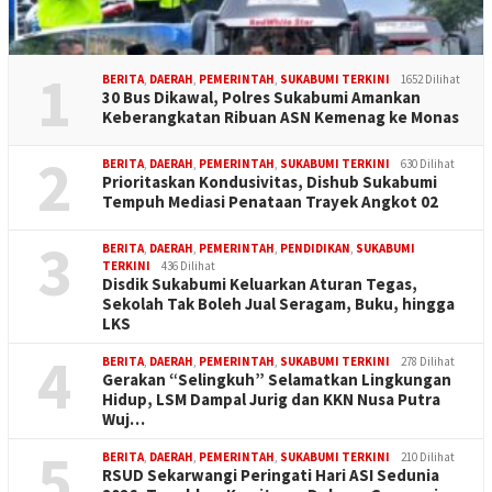
1
BERITA
,
DAERAH
,
PEMERINTAH
,
SUKABUMI TERKINI
1652 Dilihat
30 Bus Dikawal, Polres Sukabumi Amankan
Keberangkatan Ribuan ASN Kemenag ke Monas
2
BERITA
,
DAERAH
,
PEMERINTAH
,
SUKABUMI TERKINI
630 Dilihat
Prioritaskan Kondusivitas, Dishub Sukabumi
Tempuh Mediasi Penataan Trayek Angkot 02
3
BERITA
,
DAERAH
,
PEMERINTAH
,
PENDIDIKAN
,
SUKABUMI
TERKINI
436 Dilihat
Disdik Sukabumi Keluarkan Aturan Tegas,
Sekolah Tak Boleh Jual Seragam, Buku, hingga
LKS
4
BERITA
,
DAERAH
,
PEMERINTAH
,
SUKABUMI TERKINI
278 Dilihat
Gerakan “Selingkuh” Selamatkan Lingkungan
Hidup, LSM Dampal Jurig dan KKN Nusa Putra
Wuj…
5
BERITA
,
DAERAH
,
PEMERINTAH
,
SUKABUMI TERKINI
210 Dilihat
RSUD Sekarwangi Peringati Hari ASI Sedunia