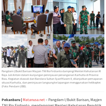
Pangdam I/Bukit Barisan Mayjen TNI Rio Firdianto dampingi Menteri Kehutanan RI
Raja Juli Antoni dalam kunjungan peninjauan penanganan Karhutla di Provinsi
Riau. Kegiatan diawali dari Bandara Sultan Syarif Kasim II, dilanjutkan pemaparan
situasi Karhutla, dan peninjauan langsung ke lapangan menggunakan helikopter.
(Foto: Pendam I/BB).
Pekanbaru |
Matanusa.net
– Pangdam I/Bukit Barisan, Mayjen
TNI Rio Firdianto, mendampingi Menteri Kehutanan Republik