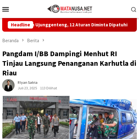
Loncat
Menu
ke
Mobile
konten
layan Ujunggenteng, 12 Aturan Diminta Dipatuhi
Headline
MBG di
Beranda
Berita
Pangdam I/BB Dampingi Menhut RI
Tinjau Langsung Penanganan Karhutla di
Riau
R Iyan Satria
Juli 23, 2025
113 Dilihat