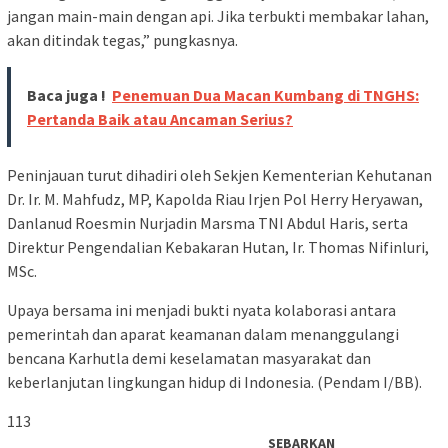
jangan main-main dengan api. Jika terbukti membakar lahan,
akan ditindak tegas,” pungkasnya.
Baca juga !
Penemuan Dua Macan Kumbang di TNGHS:
Pertanda Baik atau Ancaman Serius?
Peninjauan turut dihadiri oleh Sekjen Kementerian Kehutanan
Dr. Ir. M. Mahfudz, MP, Kapolda Riau Irjen Pol Herry Heryawan,
Danlanud Roesmin Nurjadin Marsma TNI Abdul Haris, serta
Direktur Pengendalian Kebakaran Hutan, Ir. Thomas Nifinluri,
MSc.
Upaya bersama ini menjadi bukti nyata kolaborasi antara
pemerintah dan aparat keamanan dalam menanggulangi
bencana Karhutla demi keselamatan masyarakat dan
keberlanjutan lingkungan hidup di Indonesia. (Pendam I/BB).
113
SEBARKAN