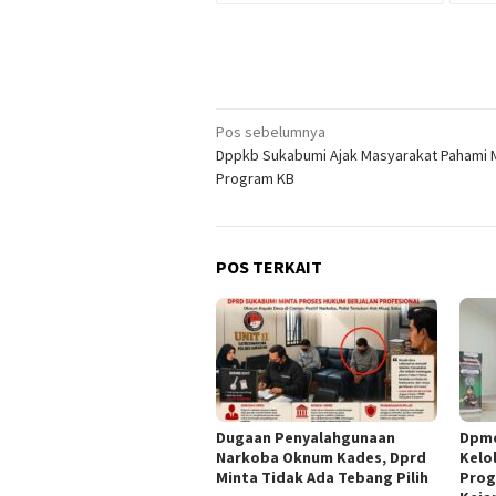
Navigasi
Pos sebelumnya
Dppkb Sukabumi Ajak Masyarakat Pahami 
pos
Program KB
POS TERKAIT
Dugaan Penyalahgunaan
Dpmd
Narkoba Oknum Kades, Dprd
Kelol
Minta Tidak Ada Tebang Pilih
Prog