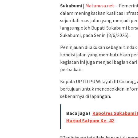
Sukabumi |
Matanusa.net
– Pemerin
dalam meningkatkan kualitas infras
sejumlah ruas jalan yang menjadi pe
langsung oleh Bupati Sukabumi ber
Sukabumi, pada Senin (8/6/2026).
Peninjauan dilakukan sebagai tindak 
kondisi jalan yang membutuhkan pena
kegiatan ini juga menjadi bagian dar
perbaikan.
Kepala UPTD PU Wilayah III Cicurug
bertujuan untuk mencocokkan infor
sebenarnya di lapangan.
Baca juga !
Kapolres Sukabumi H
Harjad Satpam Ke- 42
“Peninjauan ini dilakukan untuk mem