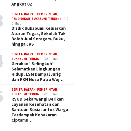
Angkot 02
3
BERITA
,
DAERAH
,
PEMERINTAH
,
PENDIDIKAN
,
SUKABUMI TERKINI
419
Dilihat
Disdik Sukabumi Keluarkan
Aturan Tegas, Sekolah Tak
Boleh Jual Seragam, Buku,
hingga LKS
4
BERITA
,
DAERAH
,
PEMERINTAH
,
SUKABUMI TERKINI
263 Dilihat
Gerakan “Selingkuh”
Selamatkan Lingkungan
Hidup, LSM Dampal Jurig
dan KKN Nusa Putra Wuj…
5
BERITA
,
DAERAH
,
PEMERINTAH
,
SUKABUMI TERKINI
221 Dilihat
RSUD Sekarwangi Berikan
Layanan Kesehatan dan
Bantuan Sosial untuk Warga
Terdampak Kebakaran
Ciptamu…