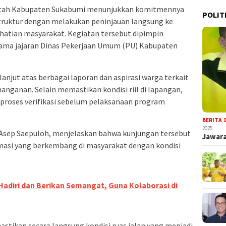
tah Kabupaten Sukabumi menunjukkan komitmennya
POLIT
truktur dengan melakukan peninjauan langsung ke
rhatian masyarakat. Kegiatan tersebut dipimpin
sama jajaran Dinas Pekerjaan Umum (PU) Kabupaten
lanjut atas berbagai laporan dan aspirasi warga terkait
nganan. Selain memastikan kondisi riil di lapangan,
i proses verifikasi sebelum pelaksanaan program
BERITA
,
2025
, Asep Saepuloh, menjelaskan bahwa kunjungan tersebut
Jawara
masi yang berkembang di masyarakat dengan kondisi
adiri dan Berikan Semangat, Guna Kolaborasi di
astikan secara langsung kondisi ruas jalan yang menjadi