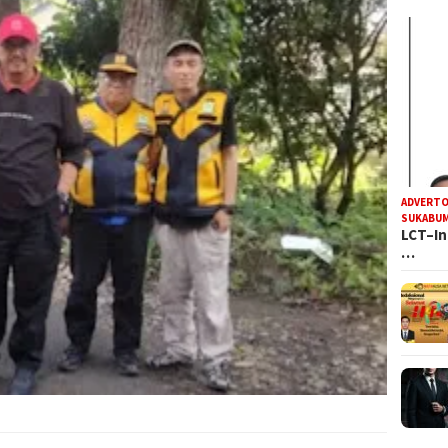
ADVERTO
SUKABUM
LCT–In
…