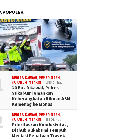
A POPULER
1
BERITA
,
DAERAH
,
PEMERINTAH
,
SUKABUMI TERKINI
1636 Dilihat
30 Bus Dikawal, Polres
Sukabumi Amankan
Keberangkatan Ribuan ASN
Kemenag ke Monas
2
BERITA
,
DAERAH
,
PEMERINTAH
,
SUKABUMI TERKINI
586 Dilihat
Prioritaskan Kondusivitas,
Dishub Sukabumi Tempuh
Mediasi Penataan Trayek