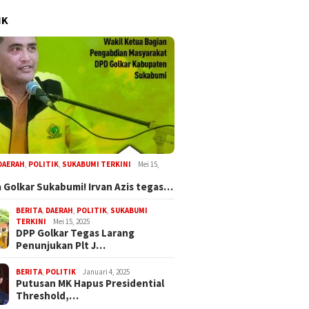
IK
DAERAH
,
POLITIK
,
SUKABUMI TERKINI
Mei 15,
 Golkar Sukabumi! Irvan Azis tegas…
BERITA
,
DAERAH
,
POLITIK
,
SUKABUMI
TERKINI
Mei 15, 2025
DPP Golkar Tegas Larang
Penunjukan Plt J…
BERITA
,
POLITIK
Januari 4, 2025
Putusan MK Hapus Presidential
Threshold,…