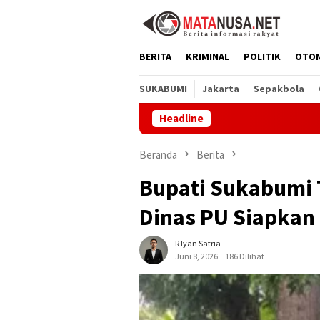
Loncat
ke
konten
BERITA
KRIMINAL
POLITIK
OTO
SUKABUMI
Jakarta
Sepakbola
Headline
Museum Ker
Beranda
Berita
Bupati Sukabumi T
Dinas PU Siapkan
R Iyan Satria
Juni 8, 2026
186 Dilihat