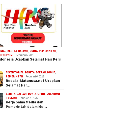
RIAL
,
BERITA
,
DAERAH
,
DUNIA
,
PEMERINTAH
,
I TERKINI
Februari 6, 2026
donesia Ucapkan Selamat Hari Pers
ADVERTORIAL
,
BERITA
,
DAERAH
,
DUNIA
,
PEMERINTAH
Februari 6, 2026
Redaksi Matanusa.net Ucapkan
Selamat Har…
BERITA
,
DAERAH
,
DUNIA
,
OPINI
,
SUKABUMI
TERKINI
Februari 5, 2026
Kerja Sama Media dan
Pemerintah dalam Me…