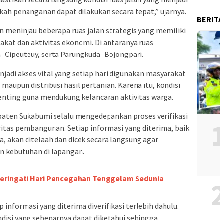
ah penanganan dapat dilakukan secara tepat,” ujarnya.
BERIT
 meninjau beberapa ruas jalan strategis yang memiliki
akat dan aktivitas ekonomi. Di antaranya ruas
Cipeuteuy, serta Parungkuda–Bojongpari.
jadi akses vital yang setiap hari digunakan masyarakat
maupun distribusi hasil pertanian. Karena itu, kondisi
enting guna mendukung kelancaran aktivitas warga.
ten Sukabumi selalu mengedepankan proses verifikasi
tas pembangunan. Setiap informasi yang diterima, baik
 akan ditelaah dan dicek secara langsung agar
n kebutuhan di lapangan.
ringati Hari Pencegahan Tenggelam Sedunia
 informasi yang diterima diverifikasi terlebih dahulu.
ndisi yang sebenarnya dapat diketahui sehingga