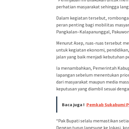
perhatian masyarakat sehingga langk
Dalam kegiatan tersebut, rombongan
peran penting bagi mobilitas masyar
Pangkalan–Kalapanunggal, Pakuwon–
Menurut Asep, ruas-ruas tersebut men
untuk kegiatan ekonomi, pendidikan, 
jalan yang baik menjadi kebutuhan p
Ia menambahkan, Pemerintah Kabupa
lapangan sebelum menentukan priori
dari masyarakat maupun media massa,
keputusan yang diambil sesuai denga
Baca juga !
Pemkab Sukabumi Pe
“Pak Bupati selalu memastikan setiap
Dengan turun langsung ke lokasi, ko