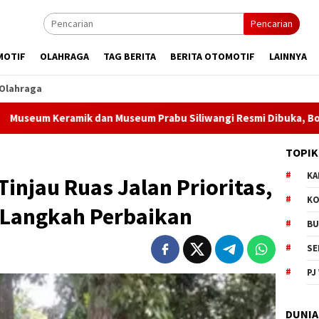
Pencarian
MOTIF
OLAHRAGA
TAG BERITA
BERITA OTOMOTIF
LAINNYA
Olahraga
amik dan Museum Prabu Siliwangi Resmi Dibuka, Bobby Maulana
TOPIK
KA
injau Ruas Jalan Prioritas,
KO
 Langkah Perbaikan
BU
SE
PJ
DUNIA