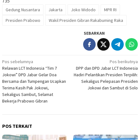
735
Gedung Nusantara
Jakarta
Joko Widodo
MPR RI
Presiden Prabowo
Wakil Presiden Gibran Rakabuming Raka
SEBARKAN
Navigasi
Pos sebelumnya
Pos berikutnya
Relawan LCT Indonesia “Tim 7
DPP dan DPD Jabar LCT Indonesia
pos
Jokowi” DPD Jabar Gelar Doa
Hadiri Pelantikan Presiden Terpilih:
Bersama dan Tumpengan Ucapkan
Sekaligus Pelepasan Presiden
Terima Kasih Pak Jokowi,
Jokowi dan Sambut di Solo
Sekaligus Sambut, Selamat
Bekerja Prabowo Gibran
POS TERKAIT