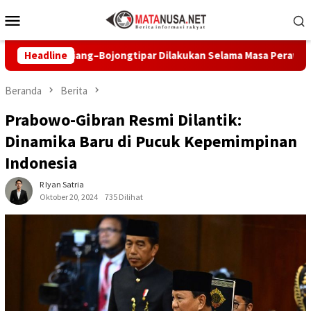
Loncat
Menu
ke
Mobile
konten
wiliang–Bojongtipar Dilakukan Selama Masa Perawatan
Headline
P
Beranda
Berita
Prabowo-Gibran Resmi Dilantik:
Dinamika Baru di Pucuk Kepemimpinan
Indonesia
R Iyan Satria
Oktober 20, 2024
735 Dilihat