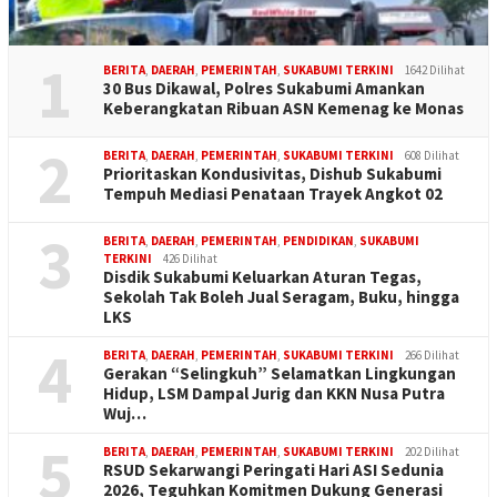
1
BERITA
,
DAERAH
,
PEMERINTAH
,
SUKABUMI TERKINI
1642 Dilihat
30 Bus Dikawal, Polres Sukabumi Amankan
Keberangkatan Ribuan ASN Kemenag ke Monas
2
BERITA
,
DAERAH
,
PEMERINTAH
,
SUKABUMI TERKINI
608 Dilihat
Prioritaskan Kondusivitas, Dishub Sukabumi
Tempuh Mediasi Penataan Trayek Angkot 02
3
BERITA
,
DAERAH
,
PEMERINTAH
,
PENDIDIKAN
,
SUKABUMI
TERKINI
426 Dilihat
Disdik Sukabumi Keluarkan Aturan Tegas,
Sekolah Tak Boleh Jual Seragam, Buku, hingga
LKS
4
BERITA
,
DAERAH
,
PEMERINTAH
,
SUKABUMI TERKINI
266 Dilihat
Gerakan “Selingkuh” Selamatkan Lingkungan
Hidup, LSM Dampal Jurig dan KKN Nusa Putra
Wuj…
5
BERITA
,
DAERAH
,
PEMERINTAH
,
SUKABUMI TERKINI
202 Dilihat
RSUD Sekarwangi Peringati Hari ASI Sedunia
2026, Teguhkan Komitmen Dukung Generasi