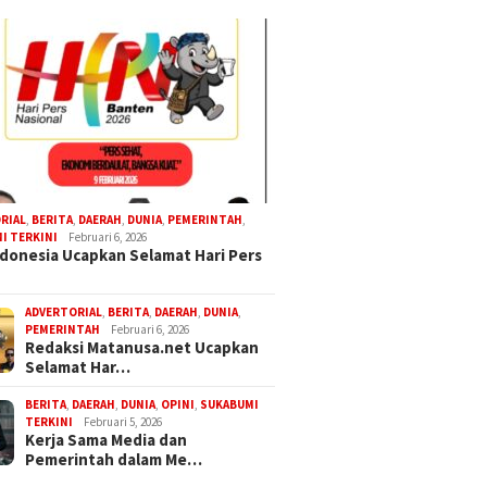
RIAL
,
BERITA
,
DAERAH
,
DUNIA
,
PEMERINTAH
,
I TERKINI
Februari 6, 2026
donesia Ucapkan Selamat Hari Pers
ADVERTORIAL
,
BERITA
,
DAERAH
,
DUNIA
,
PEMERINTAH
Februari 6, 2026
Redaksi Matanusa.net Ucapkan
Selamat Har…
BERITA
,
DAERAH
,
DUNIA
,
OPINI
,
SUKABUMI
TERKINI
Februari 5, 2026
Kerja Sama Media dan
Pemerintah dalam Me…