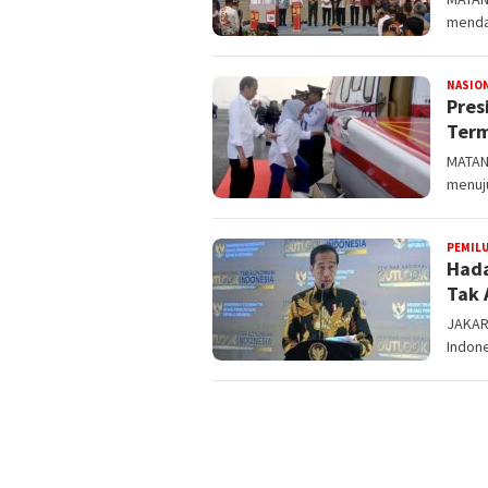
menda
NASIO
Pres
Term
MATAN
menuju
PEMILU
Hada
Tak 
JAKAR
Indone