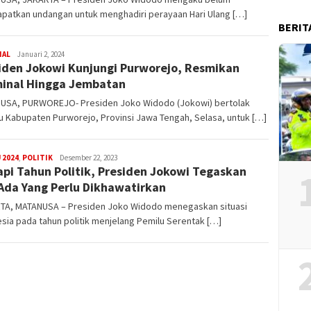
patkan undangan untuk menghadiri perayaan Hari Ulang […]
BERIT
Steven
NAL
Januari 2, 2024
iden Jokowi Kunjungi Purworejo, Resmikan
Darma
Julian
inal Hingga Jembatan
USA, PURWOREJO- Presiden Joko Widodo (Jokowi) bertolak
 Kabupaten Purworejo, Provinsi Jawa Tengah, Selasa, untuk […]
admin
 2024
,
POLITIK
Desember 22, 2023
pi Tahun Politik, Presiden Jokowi Tegaskan
Ada Yang Perlu Dikhawatirkan
TA, MATANUSA – Presiden Joko Widodo menegaskan situasi
sia pada tahun politik menjelang Pemilu Serentak […]