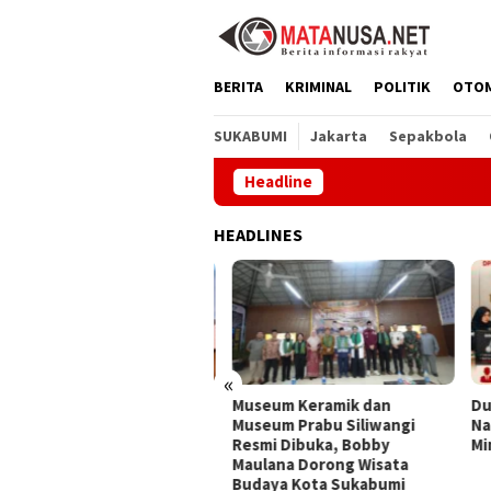
Loncat
ke
konten
BERITA
KRIMINAL
POLITIK
OTO
SUKABUMI
Jakarta
Sepakbola
Headline
PT Amert
HEADLINES
«
Amerta Indah Otsuka
Museum Keramik dan
Duga
ukan Pelajar Indonesia–
Museum Prabu Siliwangi
Nark
pang Lewat Pertukaran
Resmi Dibuka, Bobby
Mint
aya dan Aksi Peduli
Maulana Dorong Wisata
ngkungan
Budaya Kota Sukabumi