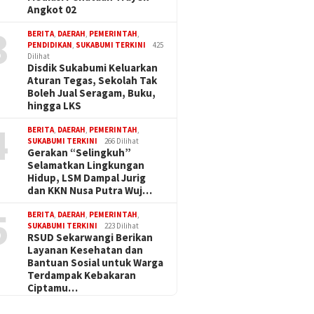
Angkot 02
3
BERITA
,
DAERAH
,
PEMERINTAH
,
PENDIDIKAN
,
SUKABUMI TERKINI
425
Dilihat
Disdik Sukabumi Keluarkan
Aturan Tegas, Sekolah Tak
Boleh Jual Seragam, Buku,
hingga LKS
4
BERITA
,
DAERAH
,
PEMERINTAH
,
SUKABUMI TERKINI
266 Dilihat
Gerakan “Selingkuh”
Selamatkan Lingkungan
Hidup, LSM Dampal Jurig
dan KKN Nusa Putra Wuj…
5
BERITA
,
DAERAH
,
PEMERINTAH
,
SUKABUMI TERKINI
223 Dilihat
RSUD Sekarwangi Berikan
Layanan Kesehatan dan
Bantuan Sosial untuk Warga
Terdampak Kebakaran
Ciptamu…