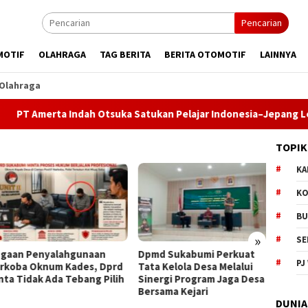
Pencarian
MOTIF
OLAHRAGA
TAG BERITA
BERITA OTOMOTIF
LAINNYA
Olahraga
a Indah Otsuka Satukan Pelajar Indonesia–Jepang Lewat Pertuk
TOPIK
KA
KO
BU
»
SE
an Penyalahgunaan
Dpmd Sukabumi Perkuat
Bupati
PJ
oba Oknum Kades, Dprd
Tata Kelola Desa Melalui
Komit
a Tidak Ada Tebang Pilih
Sinergi Program Jaga Desa
Pemba
Bersama Kejari
Paripu
DUNIA