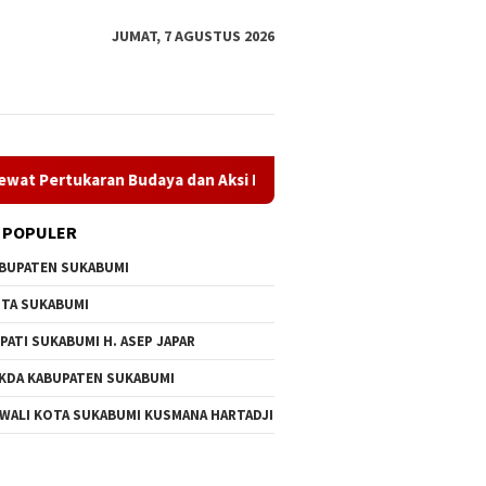
JUMAT, 7 AGUSTUS 2026
aran Budaya dan Aksi Peduli Lingkungan
Museum Keramik
 POPULER
BUPATEN SUKABUMI
TA SUKABUMI
PATI SUKABUMI H. ASEP JAPAR
KDA KABUPATEN SUKABUMI
 Asep Japar Tegaskan
PT Amerta Indah Otsuka
Museum 
 WALI KOTA SUKABUMI KUSMANA HARTADJI
men Perkuat
Satukan Pelajar Indonesia–
Museum 
ngunan dalam Rapat
Jepang Lewat Pertukaran
Resmi D
rna Dprd
Budaya dan Aksi Peduli
Maulana
Lingkungan
Budaya 