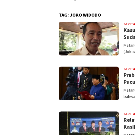
TAG:
JOKO WIDODO
BERITA
Kasu
Suda
Matanu
(Joko
BERITA
Prab
Pucu
Matanu
bahwa
BERITA
Rela
Kasi
Matanu