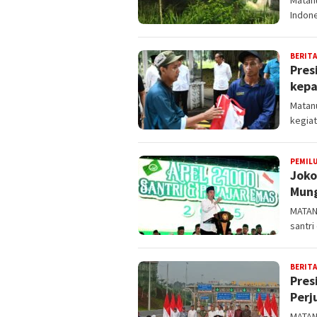
Indone
BERITA
Pres
kepa
Matan
kegiat
PEMILU
Joko
Mung
MATAN
santri
BERITA
Pres
Perj
MATAN