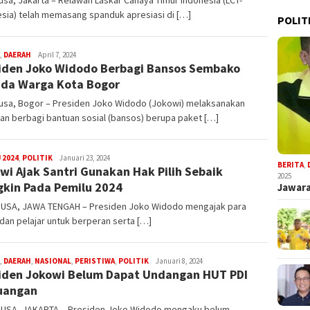
sia) telah memasang spanduk apresiasi di […]
POLIT
R
,
DAERAH
April 7, 2024
iden Joko Widodo Berbagi Bansos Sembako
Iyan
Satria
da Warga Kota Bogor
usa, Bogor – Presiden Joko Widodo (Jokowi) melaksanakan
an berbagi bantuan sosial (bansos) berupa paket […]
Steven
 2024
,
POLITIK
Januari 23, 2024
BERITA
,
wi Ajak Santri Gunakan Hak Pilih Sebaik
Darma
2025
Julian
kin Pada Pemilu 2024
Jawara
USA, JAWA TENGAH – Presiden Joko Widodo mengajak para
 dan pelajar untuk berperan serta […]
Steven
,
DAERAH
,
NASIONAL
,
PERISTIWA
,
POLITIK
Januari 8, 2024
iden Jokowi Belum Dapat Undangan HUT PDI
Darma
Julian
uangan
USA, JAKARTA – Presiden Joko Widodo mengaku belum