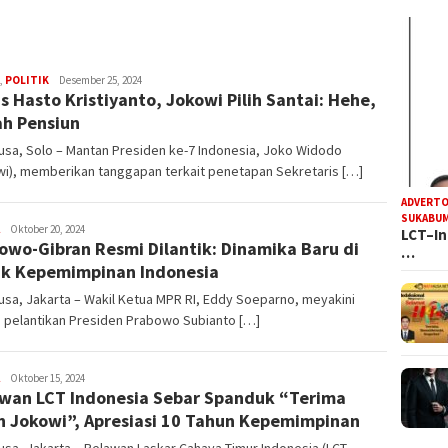
R
,
POLITIK
Desember 25, 2024
s Hasto Kristiyanto, Jokowi Pilih Santai: Hehe,
Iyan
Satria
h Pensiun
sa, Solo – Mantan Presiden ke-7 Indonesia, Joko Widodo
wi), memberikan tanggapan terkait penetapan Sekretaris […]
ADVERTO
SUKABUM
R
Oktober 20, 2024
LCT–In
owo-Gibran Resmi Dilantik: Dinamika Baru di
Iyan
…
Satria
k Kepemimpinan Indonesia
sa, Jakarta – Wakil Ketua MPR RI, Eddy Soeparno, meyakini
 pelantikan Presiden Prabowo Subianto […]
R
Oktober 15, 2024
wan LCT Indonesia Sebar Spanduk “Terima
Iyan
Satria
h Jokowi”, Apresiasi 10 Tahun Kepemimpinan
sa, Jakarta – Relawan Laskar Cahaya Timur Indonesia (LCT-