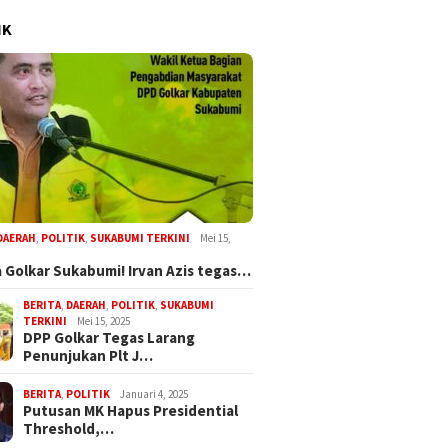
IK
DAERAH
,
POLITIK
,
SUKABUMI TERKINI
Mei 15,
 Golkar Sukabumi! Irvan Azis tegas…
BERITA
,
DAERAH
,
POLITIK
,
SUKABUMI
TERKINI
Mei 15, 2025
DPP Golkar Tegas Larang
Penunjukan Plt J…
BERITA
,
POLITIK
Januari 4, 2025
Putusan MK Hapus Presidential
Threshold,…