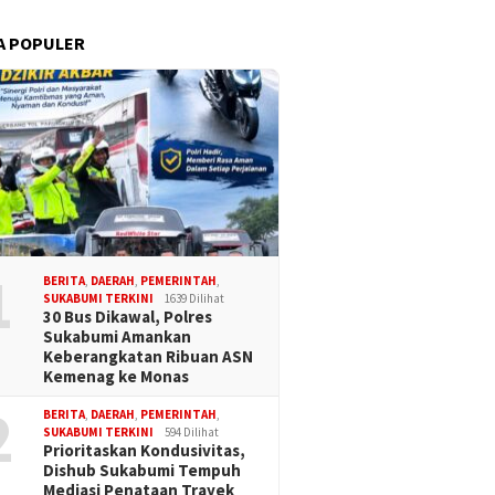
A POPULER
1
BERITA
,
DAERAH
,
PEMERINTAH
,
SUKABUMI TERKINI
1639 Dilihat
30 Bus Dikawal, Polres
Sukabumi Amankan
Keberangkatan Ribuan ASN
Kemenag ke Monas
2
BERITA
,
DAERAH
,
PEMERINTAH
,
SUKABUMI TERKINI
594 Dilihat
Prioritaskan Kondusivitas,
Dishub Sukabumi Tempuh
Mediasi Penataan Trayek