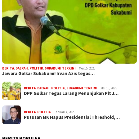
BERITA
,
DAERAH
,
POLITIK
,
SUKABUMI TERKINI
Mei 15, 2025
Jawara Golkar Sukabumi! Irvan Azis tegas…
BERITA
,
DAERAH
,
POLITIK
,
SUKABUMI TERKINI
Mei 15, 2025
DPP Golkar Tegas Larang Penunjukan Plt J…
BERITA
,
POLITIK
Januari 4, 2025
Putusan MK Hapus Presidential Threshold,…
BERITA POPULER