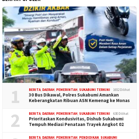
1
BERITA
,
DAERAH
,
PEMERINTAH
,
SUKABUMI TERKINI
1652 Dilihat
30 Bus Dikawal, Polres Sukabumi Amankan
Keberangkatan Ribuan ASN Kemenag ke Monas
2
BERITA
,
DAERAH
,
PEMERINTAH
,
SUKABUMI TERKINI
630 Dilihat
Prioritaskan Kondusivitas, Dishub Sukabumi
Tempuh Mediasi Penataan Trayek Angkot 02
BERITA
,
DAERAH
,
PEMERINTAH
,
PENDIDIKAN
,
SUKABUMI