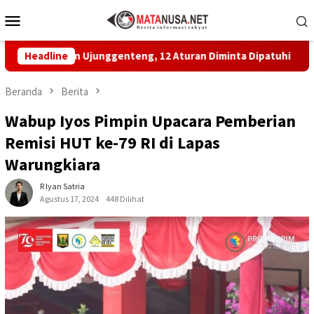
Loncat
Menu
ke
Mobile
konten
yan Ujunggenteng, 12 Aturan Diminta Dipatuhi
Headline
MBG di S
Beranda
Berita
Wabup Iyos Pimpin Upacara Pemberian
Remisi HUT ke-79 RI di Lapas
Warungkiara
R Iyan Satria
Agustus 17, 2024
448 Dilihat