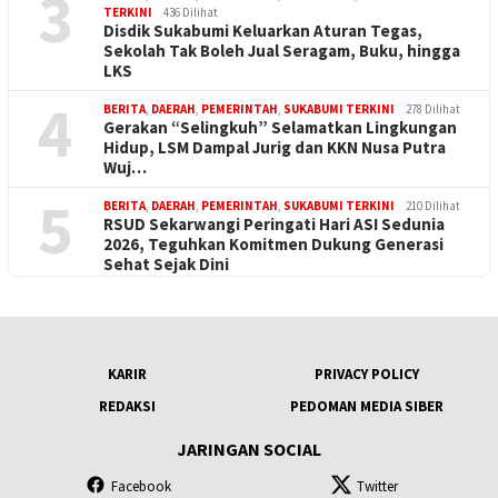
3
TERKINI
436 Dilihat
Disdik Sukabumi Keluarkan Aturan Tegas,
Sekolah Tak Boleh Jual Seragam, Buku, hingga
LKS
4
BERITA
,
DAERAH
,
PEMERINTAH
,
SUKABUMI TERKINI
278 Dilihat
Gerakan “Selingkuh” Selamatkan Lingkungan
Hidup, LSM Dampal Jurig dan KKN Nusa Putra
Wuj…
5
BERITA
,
DAERAH
,
PEMERINTAH
,
SUKABUMI TERKINI
210 Dilihat
RSUD Sekarwangi Peringati Hari ASI Sedunia
2026, Teguhkan Komitmen Dukung Generasi
Sehat Sejak Dini
KARIR
PRIVACY POLICY
REDAKSI
PEDOMAN MEDIA SIBER
JARINGAN SOCIAL
Facebook
Twitter