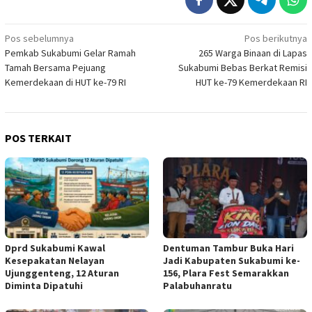
Navigasi
Pos sebelumnya
Pos berikutnya
Pemkab Sukabumi Gelar Ramah
265 Warga Binaan di Lapas
pos
Tamah Bersama Pejuang
Sukabumi Bebas Berkat Remisi
Kemerdekaan di HUT ke-79 RI
HUT ke-79 Kemerdekaan RI
POS TERKAIT
Dprd Sukabumi Kawal
Dentuman Tambur Buka Hari
Kesepakatan Nelayan
Jadi Kabupaten Sukabumi ke-
Ujunggenteng, 12 Aturan
156, Plara Fest Semarakkan
Diminta Dipatuhi
Palabuhanratu