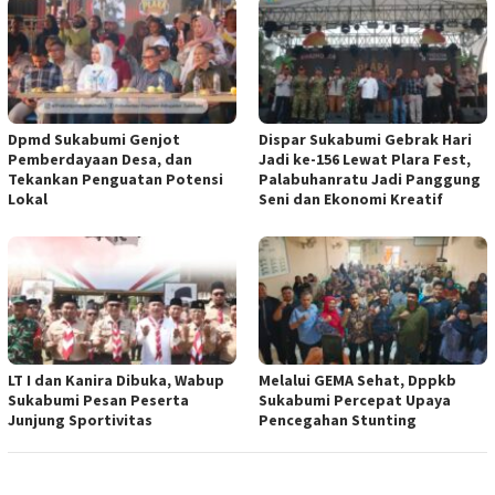
Dpmd Sukabumi Genjot
Dispar Sukabumi Gebrak Hari
Pemberdayaan Desa, dan
Jadi ke-156 Lewat Plara Fest,
Tekankan Penguatan Potensi
Palabuhanratu Jadi Panggung
Lokal
Seni dan Ekonomi Kreatif
LT I dan Kanira Dibuka, Wabup
Melalui GEMA Sehat, Dppkb
Sukabumi Pesan Peserta
Sukabumi Percepat Upaya
Junjung Sportivitas
Pencegahan Stunting