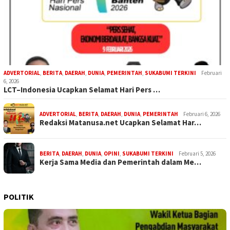
ADVERTORIAL
,
BERITA
,
DAERAH
,
DUNIA
,
PEMERINTAH
,
SUKABUMI TERKINI
Februari
6, 2026
LCT–Indonesia Ucapkan Selamat Hari Pers …
ADVERTORIAL
,
BERITA
,
DAERAH
,
DUNIA
,
PEMERINTAH
Februari 6, 2026
Redaksi Matanusa.net Ucapkan Selamat Har…
BERITA
,
DAERAH
,
DUNIA
,
OPINI
,
SUKABUMI TERKINI
Februari 5, 2026
Kerja Sama Media dan Pemerintah dalam Me…
POLITIK