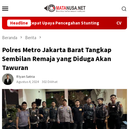
Loncat
Menu
ke
Mobile
konten
i Percepat Upaya Pencegahan Stunting
Headline
CV Byankarya Pa
Beranda
Berita
Polres Metro Jakarta Barat Tangkap
Sembilan Remaja yang Diduga Akan
Tawuran
R Iyan Satria
Agustus 4, 2024
302 Dilihat