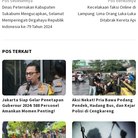
Navigasi
Pos sebelumnya
Pos berikutnya
Dinas Peternakan Kabupaten
Kecelakaan Taksi Online di
pos
Sukabumi Mengucapkan, Selamat
Lampung: Lima Orang Luka-Luka
Memperingati Dirgahayu Republik
Ditabrak Kereta Api
Indonesia ke-79 Tahun 2024
POS TERKAIT
Jakarta Siap Gelar Penetapan
Aksi Nekat! Pria Bawa Pedang
Gubernur 2024: 588 Personel
Pendek, Hadang Bus, dan Kejar
Amankan Momen Penting!
Polisi di Cengkareng