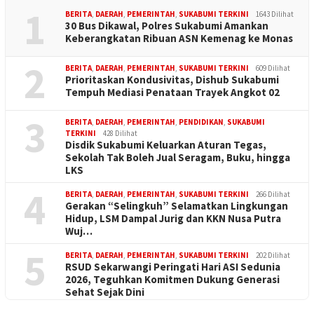
1
BERITA
,
DAERAH
,
PEMERINTAH
,
SUKABUMI TERKINI
1643 Dilihat
30 Bus Dikawal, Polres Sukabumi Amankan
Keberangkatan Ribuan ASN Kemenag ke Monas
2
BERITA
,
DAERAH
,
PEMERINTAH
,
SUKABUMI TERKINI
609 Dilihat
Prioritaskan Kondusivitas, Dishub Sukabumi
Tempuh Mediasi Penataan Trayek Angkot 02
3
BERITA
,
DAERAH
,
PEMERINTAH
,
PENDIDIKAN
,
SUKABUMI
TERKINI
428 Dilihat
Disdik Sukabumi Keluarkan Aturan Tegas,
Sekolah Tak Boleh Jual Seragam, Buku, hingga
LKS
4
BERITA
,
DAERAH
,
PEMERINTAH
,
SUKABUMI TERKINI
266 Dilihat
Gerakan “Selingkuh” Selamatkan Lingkungan
Hidup, LSM Dampal Jurig dan KKN Nusa Putra
Wuj…
5
BERITA
,
DAERAH
,
PEMERINTAH
,
SUKABUMI TERKINI
202 Dilihat
RSUD Sekarwangi Peringati Hari ASI Sedunia
2026, Teguhkan Komitmen Dukung Generasi
Sehat Sejak Dini