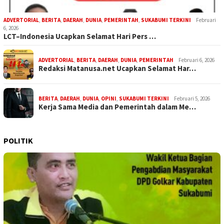
ADVERTORIAL
,
BERITA
,
DAERAH
,
DUNIA
,
PEMERINTAH
,
SUKABUMI TERKINI
Februari
6, 2026
LCT–Indonesia Ucapkan Selamat Hari Pers …
ADVERTORIAL
,
BERITA
,
DAERAH
,
DUNIA
,
PEMERINTAH
Februari 6, 2026
Redaksi Matanusa.net Ucapkan Selamat Har…
BERITA
,
DAERAH
,
DUNIA
,
OPINI
,
SUKABUMI TERKINI
Februari 5, 2026
Kerja Sama Media dan Pemerintah dalam Me…
POLITIK