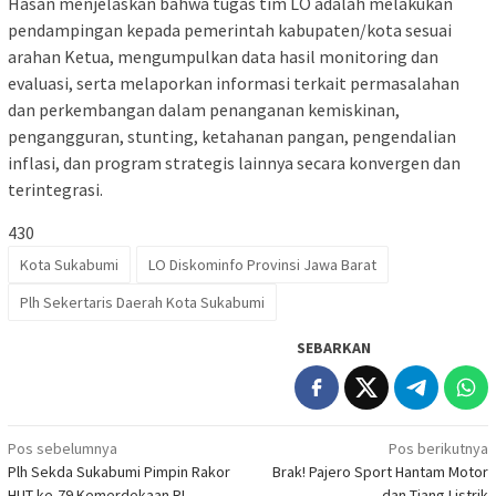
Hasan menjelaskan bahwa tugas tim LO adalah melakukan
pendampingan kepada pemerintah kabupaten/kota sesuai
arahan Ketua, mengumpulkan data hasil monitoring dan
evaluasi, serta melaporkan informasi terkait permasalahan
dan perkembangan dalam penanganan kemiskinan,
pengangguran, stunting, ketahanan pangan, pengendalian
inflasi, dan program strategis lainnya secara konvergen dan
terintegrasi.
430
Kota Sukabumi
LO Diskominfo Provinsi Jawa Barat
Plh Sekertaris Daerah Kota Sukabumi
SEBARKAN
Navigasi
Pos sebelumnya
Pos berikutnya
Plh Sekda Sukabumi Pimpin Rakor
Brak! Pajero Sport Hantam Motor
pos
HUT ke-79 Kemerdekaan RI
dan Tiang Listrik