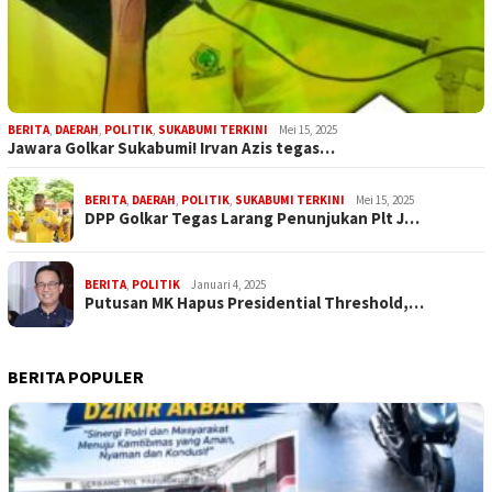
BERITA
,
DAERAH
,
POLITIK
,
SUKABUMI TERKINI
Mei 15, 2025
Jawara Golkar Sukabumi! Irvan Azis tegas…
BERITA
,
DAERAH
,
POLITIK
,
SUKABUMI TERKINI
Mei 15, 2025
DPP Golkar Tegas Larang Penunjukan Plt J…
BERITA
,
POLITIK
Januari 4, 2025
Putusan MK Hapus Presidential Threshold,…
BERITA POPULER