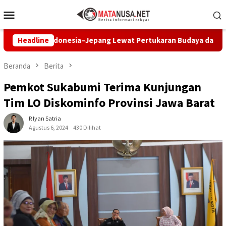
Loncat
Menu
ke
Mobile
konten
ar Indonesia–Jepang Lewat Pertukaran Budaya dan Aksi Peduli 
Headline
Beranda
Berita
Pemkot Sukabumi Terima Kunjungan
Tim LO Diskominfo Provinsi Jawa Barat
R Iyan Satria
Agustus 6, 2024
430 Dilihat