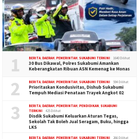
1
BERITA
,
DAERAH
,
PEMERINTAH
,
SUKABUMI TERKINI
1640 Dilihat
30 Bus Dikawal, Polres Sukabumi Amankan
Keberangkatan Ribuan ASN Kemenag ke Monas
2
BERITA
,
DAERAH
,
PEMERINTAH
,
SUKABUMI TERKINI
594 Dilihat
Prioritaskan Kondusivitas, Dishub Sukabumi
Tempuh Mediasi Penataan Trayek Angkot 02
3
BERITA
,
DAERAH
,
PEMERINTAH
,
PENDIDIKAN
,
SUKABUMI
TERKINI
425 Dilihat
Disdik Sukabumi Keluarkan Aturan Tegas,
Sekolah Tak Boleh Jual Seragam, Buku, hingga
LKS
BERITA
,
DAERAH
,
PEMERINTAH
,
SUKABUMI TERKINI
266 Dilihat