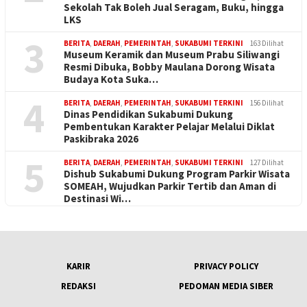
Sekolah Tak Boleh Jual Seragam, Buku, hingga
LKS
3
BERITA
,
DAERAH
,
PEMERINTAH
,
SUKABUMI TERKINI
163 Dilihat
Museum Keramik dan Museum Prabu Siliwangi
Resmi Dibuka, Bobby Maulana Dorong Wisata
Budaya Kota Suka…
4
BERITA
,
DAERAH
,
PEMERINTAH
,
SUKABUMI TERKINI
156 Dilihat
Dinas Pendidikan Sukabumi Dukung
Pembentukan Karakter Pelajar Melalui Diklat
Paskibraka 2026
5
BERITA
,
DAERAH
,
PEMERINTAH
,
SUKABUMI TERKINI
127 Dilihat
Dishub Sukabumi Dukung Program Parkir Wisata
SOMEAH, Wujudkan Parkir Tertib dan Aman di
Destinasi Wi…
KARIR
PRIVACY POLICY
REDAKSI
PEDOMAN MEDIA SIBER