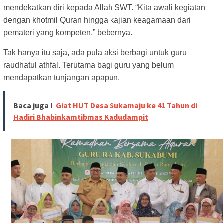
mendekatkan diri kepada Allah SWT. “Kita awali kegiatan
dengan khotmil Quran hingga kajian keagamaan dari
pemateri yang kompeten,” bebernya.
Tak hanya itu saja, ada pula aksi berbagi untuk guru
raudhatul athfal. Terutama bagi guru yang belum
mendapatkan tunjangan apapun.
Baca juga !
Giat HUT Desa Sukamaju ke 41 Tahun di
Hadiri Bhabinkamtibmas Kadudampit