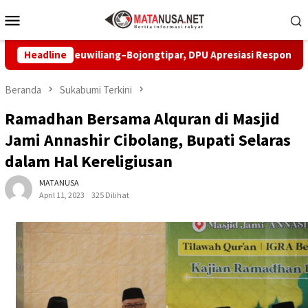
Loncat
Menu
ke
Mobile
konten
n Leuwiliang–Bojongtipar, DPU Apresiasi Respons Penyedia
Headline
Beranda
Sukabumi Terkini
Ramadhan Bersama Alquran di Masjid
Jami Annashir Cibolang, Bupati Selaras
dalam Hal Kereligiusan
MATANUSA
April 11, 2023
325 Dilihat