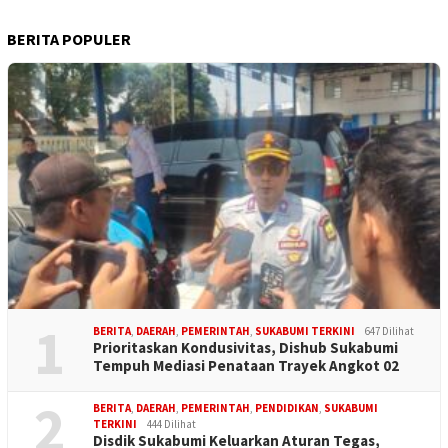
BERITA POPULER
1
BERITA
,
DAERAH
,
PEMERINTAH
,
SUKABUMI TERKINI
647 Dilihat
Prioritaskan Kondusivitas, Dishub Sukabumi
Tempuh Mediasi Penataan Trayek Angkot 02
2
BERITA
,
DAERAH
,
PEMERINTAH
,
PENDIDIKAN
,
SUKABUMI
TERKINI
444 Dilihat
Disdik Sukabumi Keluarkan Aturan Tegas,