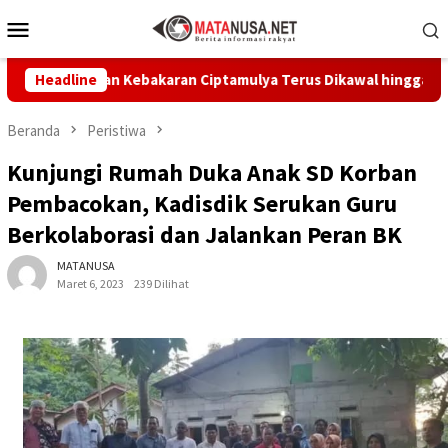
Loncat
Menu
ke
Mobile
konten
n Korban Kebakaran Ciptamulya Terus Dikawal hingga Pulih
Headline
Beranda
Peristiwa
Kunjungi Rumah Duka Anak SD Korban
Pembacokan, Kadisdik Serukan Guru
Berkolaborasi dan Jalankan Peran BK
MATANUSA
Maret 6, 2023
239 Dilihat