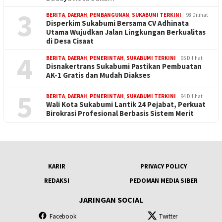
3
BERITA
,
DAERAH
,
PEMBANGUNAN
,
SUKABUMI TERKINI
98 Dilihat
Disperkim Sukabumi Bersama CV Adhinata
Utama Wujudkan Jalan Lingkungan Berkualitas
di Desa Cisaat
4
BERITA
,
DAERAH
,
PEMERINTAH
,
SUKABUMI TERKINI
95 Dilihat
Disnakertrans Sukabumi Pastikan Pembuatan
AK-1 Gratis dan Mudah Diakses
5
BERITA
,
DAERAH
,
PEMERINTAH
,
SUKABUMI TERKINI
94 Dilihat
Wali Kota Sukabumi Lantik 24 Pejabat, Perkuat
Birokrasi Profesional Berbasis Sistem Merit
KARIR
PRIVACY POLICY
REDAKSI
PEDOMAN MEDIA SIBER
JARINGAN SOCIAL
Facebook
Twitter