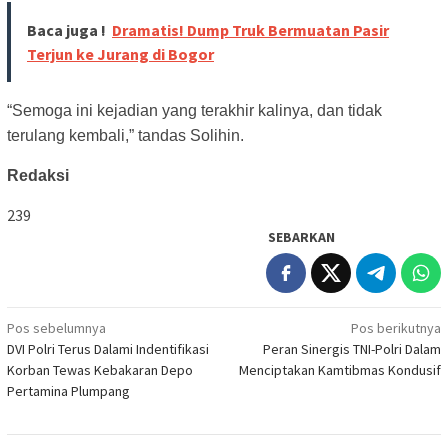
Baca juga !
Dramatis! Dump Truk Bermuatan Pasir
Terjun ke Jurang di Bogor
“Semoga ini kejadian yang terakhir kalinya, dan tidak
terulang kembali,” tandas Solihin.
Redaksi
239
SEBARKAN
Navigasi
Pos sebelumnya
Pos berikutnya
DVI Polri Terus Dalami Indentifikasi
Peran Sinergis TNI-Polri Dalam
pos
Korban Tewas Kebakaran Depo
Menciptakan Kamtibmas Kondusif
Pertamina Plumpang