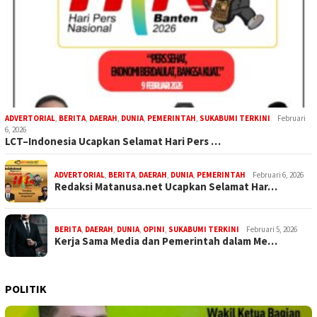
ADVERTORIAL
,
BERITA
,
DAERAH
,
DUNIA
,
PEMERINTAH
,
SUKABUMI TERKINI
Februari
6, 2026
LCT–Indonesia Ucapkan Selamat Hari Pers …
ADVERTORIAL
,
BERITA
,
DAERAH
,
DUNIA
,
PEMERINTAH
Februari 6, 2026
Redaksi Matanusa.net Ucapkan Selamat Har…
BERITA
,
DAERAH
,
DUNIA
,
OPINI
,
SUKABUMI TERKINI
Februari 5, 2026
Kerja Sama Media dan Pemerintah dalam Me…
POLITIK