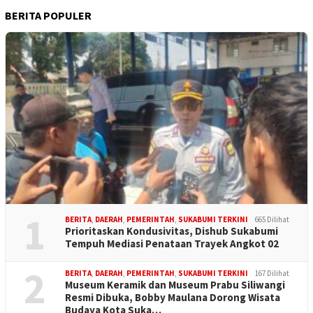
BERITA POPULER
1
BERITA
,
DAERAH
,
PEMERINTAH
,
SUKABUMI TERKINI
665 Dilihat
Prioritaskan Kondusivitas, Dishub Sukabumi
Tempuh Mediasi Penataan Trayek Angkot 02
2
BERITA
,
DAERAH
,
PEMERINTAH
,
SUKABUMI TERKINI
167 Dilihat
Museum Keramik dan Museum Prabu Siliwangi
Resmi Dibuka, Bobby Maulana Dorong Wisata
Budaya Kota Suka…