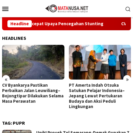
Loncat
Menu
ke
Mobile
konten
bumi Percepat Upaya Pencegahan Stunting
Headline
CV Byankarya
HEADLINES
«
»
CV Byankarya Pastikan
PT Amerta Indah Otsuka
Perbaikan Jalan Leuwiliang–
Satukan Pelajar Indonesia–
Bojongtipar Dilakukan Selama
Jepang Lewat Pertukaran
Masa Perawatan
Budaya dan Aksi Peduli
Lingkungan
TAG:
PUPR
Unik! Proyek Tol Semarang-Demak Gunakan 7