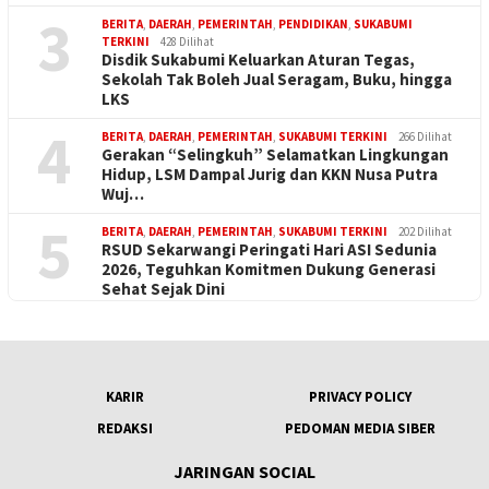
3
BERITA
,
DAERAH
,
PEMERINTAH
,
PENDIDIKAN
,
SUKABUMI
TERKINI
428 Dilihat
Disdik Sukabumi Keluarkan Aturan Tegas,
Sekolah Tak Boleh Jual Seragam, Buku, hingga
LKS
4
BERITA
,
DAERAH
,
PEMERINTAH
,
SUKABUMI TERKINI
266 Dilihat
Gerakan “Selingkuh” Selamatkan Lingkungan
Hidup, LSM Dampal Jurig dan KKN Nusa Putra
Wuj…
5
BERITA
,
DAERAH
,
PEMERINTAH
,
SUKABUMI TERKINI
202 Dilihat
RSUD Sekarwangi Peringati Hari ASI Sedunia
2026, Teguhkan Komitmen Dukung Generasi
Sehat Sejak Dini
KARIR
PRIVACY POLICY
REDAKSI
PEDOMAN MEDIA SIBER
JARINGAN SOCIAL