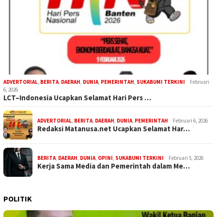
ADVERTORIAL
,
BERITA
,
DAERAH
,
DUNIA
,
PEMERINTAH
,
SUKABUMI TERKINI
Februari
6, 2026
LCT–Indonesia Ucapkan Selamat Hari Pers …
ADVERTORIAL
,
BERITA
,
DAERAH
,
DUNIA
,
PEMERINTAH
Februari 6, 2026
Redaksi Matanusa.net Ucapkan Selamat Har…
BERITA
,
DAERAH
,
DUNIA
,
OPINI
,
SUKABUMI TERKINI
Februari 5, 2026
Kerja Sama Media dan Pemerintah dalam Me…
POLITIK