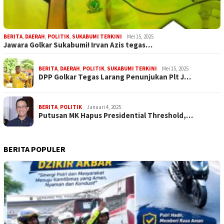
BERITA
,
DAERAH
,
POLITIK
,
SUKABUMI TERKINI
Mei 15, 2025
Jawara Golkar Sukabumi! Irvan Azis tegas…
BERITA
,
DAERAH
,
POLITIK
,
SUKABUMI TERKINI
Mei 15, 2025
DPP Golkar Tegas Larang Penunjukan Plt J…
BERITA
,
POLITIK
Januari 4, 2025
Putusan MK Hapus Presidential Threshold,…
BERITA POPULER