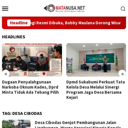
Loncat
Menu
ke
Mobile
konten
u Siliwangi Resmi Dibuka, Bobby Maulana Dorong Wisata Buday
Headline
HEADLINES
«
»
Dugaan Penyalahgunaan
Dpmd Sukabumi Perkuat Tata
Narkoba Oknum Kades, Dprd
Kelola Desa Melalui Sinergi
Minta Tidak Ada Tebang Pilih
Program Jaga Desa Bersama
Kejari
TAG:
DESA CIBODAS
Desa Cibodas Genjot Pembangunan Jalan
Lingkungan, Warga Apresiasi Kinerja Kepala