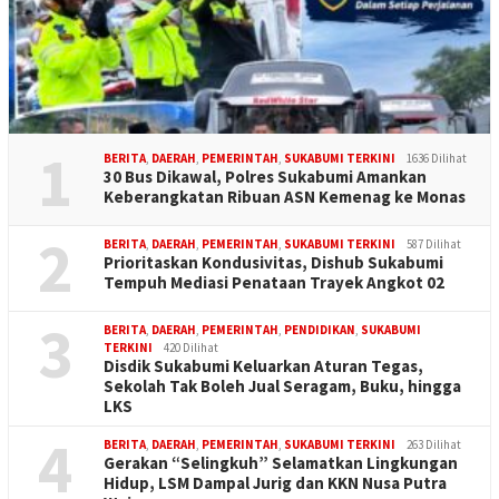
1
BERITA
,
DAERAH
,
PEMERINTAH
,
SUKABUMI TERKINI
1636 Dilihat
30 Bus Dikawal, Polres Sukabumi Amankan
Keberangkatan Ribuan ASN Kemenag ke Monas
2
BERITA
,
DAERAH
,
PEMERINTAH
,
SUKABUMI TERKINI
587 Dilihat
Prioritaskan Kondusivitas, Dishub Sukabumi
Tempuh Mediasi Penataan Trayek Angkot 02
3
BERITA
,
DAERAH
,
PEMERINTAH
,
PENDIDIKAN
,
SUKABUMI
TERKINI
420 Dilihat
Disdik Sukabumi Keluarkan Aturan Tegas,
Sekolah Tak Boleh Jual Seragam, Buku, hingga
LKS
4
BERITA
,
DAERAH
,
PEMERINTAH
,
SUKABUMI TERKINI
263 Dilihat
Gerakan “Selingkuh” Selamatkan Lingkungan
Hidup, LSM Dampal Jurig dan KKN Nusa Putra