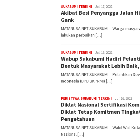
admin
SUKABUMI TERKINI
Juli 17, 2022
Akibat Besi Penyangga Jalan H
Gank
MATANUSA.NET SUKABUMI – Warga masyaraka
lakukan perbaikan […]
admin
SUKABUMI TERKINI
Juli 16, 2022
Wabup Sukabumi Hadiri Pelanti
Bentuk Masyarakat Lebih Baik
MATANUSA.NET SUKABUMI – Pelantikan Dew
Indonesia (DPD BKPRMI) […]
admin
PERISTIWA
,
SUKABUMI TERKINI
Juli 16, 2022
Diklat Nasional Sertifikasi Ko
Diklat Tetap Komitmen Tingk
Pengetahuan
MATANUSA.NET SUKABUMI – Wakil Wali Kota
Nasional […]