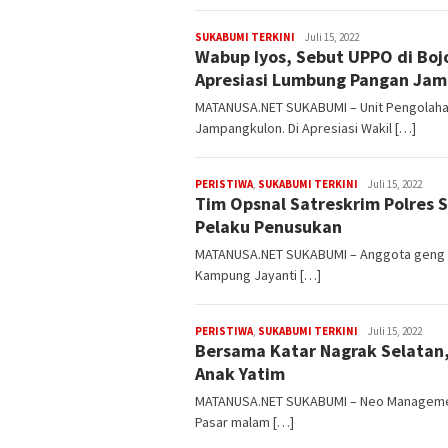
admin
SUKABUMI TERKINI
Juli 15, 2022
Wabup Iyos, Sebut UPPO di Boj
Apresiasi Lumbung Pangan Ja
MATANUSA.NET SUKABUMI – Unit Pengolaha
Jampangkulon. Di Apresiasi Wakil […]
admin
PERISTIWA
,
SUKABUMI TERKINI
Juli 15, 2022
Tim Opsnal Satreskrim Polres 
Pelaku Penusukan
MATANUSA.NET SUKABUMI – Anggota geng m
Kampung Jayanti […]
admin
PERISTIWA
,
SUKABUMI TERKINI
Juli 15, 2022
Bersama Katar Nagrak Selatan
Anak Yatim
MATANUSA.NET SUKABUMI – Neo Managemen
Pasar malam […]