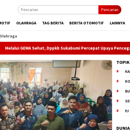
Pencarian
MOTIF
OLAHRAGA
TAG BERITA
BERITA OTOMOTIF
LAINNYA
Olahraga
 Sehat, Dppkb Sukabumi Percepat Upaya Pencegahan Stunting
TOPIK
KA
KO
BU
SE
PJ
DUNIA