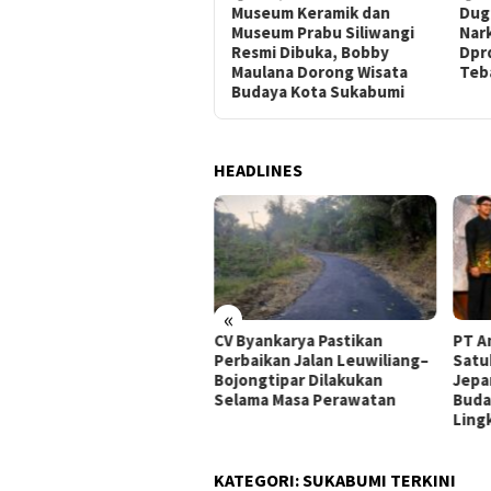
CV Byankarya Pastikan
Museum Keramik dan
Dug
Perbaikan Jalan
Museum Prabu Siliwangi
Nar
Leuwiliang–Bojongtipar
Resmi Dibuka, Bobby
Dpr
Dilakukan Selama Masa
Maulana Dorong Wisata
Teba
Perawatan
Budaya Kota Sukabumi
HEADLINES
«
alui GEMA Sehat, Dppkb
CV Byankarya Pastikan
PT A
kabumi Percepat Upaya
Perbaikan Jalan Leuwiliang–
Satu
ncegahan Stunting
Bojongtipar Dilakukan
Jepa
Selama Masa Perawatan
Buda
Ling
KATEGORI:
SUKABUMI TERKINI