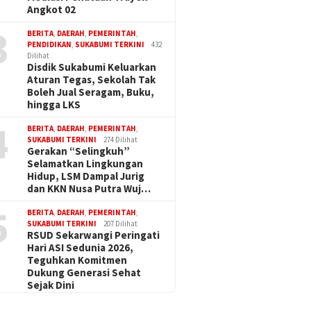
Angkot 02
3
BERITA
,
DAERAH
,
PEMERINTAH
,
PENDIDIKAN
,
SUKABUMI TERKINI
432
Dilihat
Disdik Sukabumi Keluarkan
Aturan Tegas, Sekolah Tak
Boleh Jual Seragam, Buku,
hingga LKS
4
BERITA
,
DAERAH
,
PEMERINTAH
,
SUKABUMI TERKINI
274 Dilihat
Gerakan “Selingkuh”
Selamatkan Lingkungan
Hidup, LSM Dampal Jurig
dan KKN Nusa Putra Wuj…
5
BERITA
,
DAERAH
,
PEMERINTAH
,
SUKABUMI TERKINI
207 Dilihat
RSUD Sekarwangi Peringati
Hari ASI Sedunia 2026,
Teguhkan Komitmen
Dukung Generasi Sehat
Sejak Dini