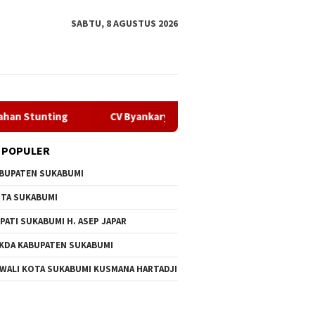
SABTU, 8 AGUSTUS 2026
CV Byankarya Pastikan Perbaikan Jalan Leuwiliang–Bojong
 POPULER
BUPATEN SUKABUMI
TA SUKABUMI
PATI SUKABUMI H. ASEP JAPAR
KDA KABUPATEN SUKABUMI
 WALI KOTA SUKABUMI KUSMANA HARTADJI