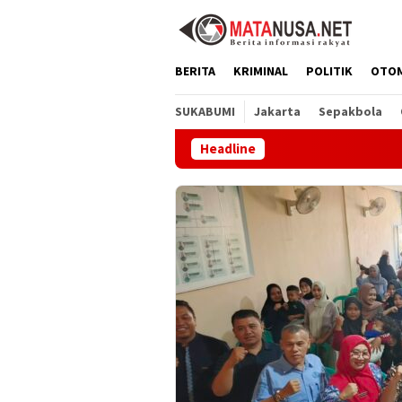
Loncat
ke
konten
BERITA
KRIMINAL
POLITIK
OTO
SUKABUMI
Jakarta
Sepakbola
Headline
Melalui GEMA