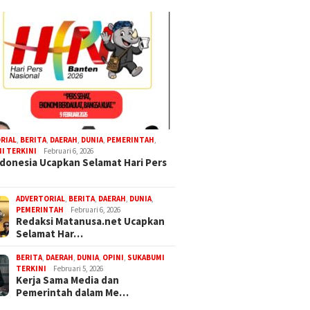
RIAL
,
BERITA
,
DAERAH
,
DUNIA
,
PEMERINTAH
,
I TERKINI
Februari 6, 2026
donesia Ucapkan Selamat Hari Pers
ADVERTORIAL
,
BERITA
,
DAERAH
,
DUNIA
,
PEMERINTAH
Februari 6, 2026
Redaksi Matanusa.net Ucapkan
Selamat Har…
BERITA
,
DAERAH
,
DUNIA
,
OPINI
,
SUKABUMI
TERKINI
Februari 5, 2026
Kerja Sama Media dan
Pemerintah dalam Me…
26
Agustus 6, 2026
Agustus 6, 2026