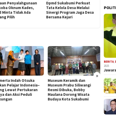
aan Penyalahgunaan
Dpmd Sukabumi Perkuat
Bupati A
POLIT
koba Oknum Kades,
Tata Kelola Desa Melalui
Tegaska
d Minta Tidak Ada
Sinergi Program Jaga Desa
Perkuat
ng Pilih
Bersama Kejari
dalam Ra
BERITA
,
2025
Jawara
»
merta Indah Otsuka
Museum Keramik dan
Dugaa
kan Pelajar Indonesia–
Museum Prabu Siliwangi
Narko
ng Lewat Pertukaran
Resmi Dibuka, Bobby
Minta 
ya dan Aksi Peduli
Maulana Dorong Wisata
kungan
Budaya Kota Sukabumi