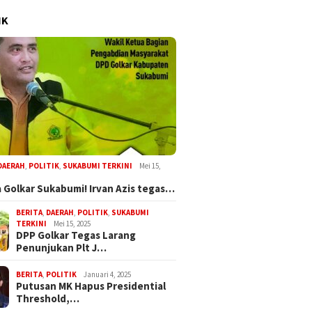
sep Japar
Wali Kota Sukabumi Lantik
HUT RI dan Ha
IK
n Komitmen
24 Pejabat, Perkuat
Sedunia, Wa
 Pembangunan
Birokrasi Profesional
Dorong Kolab
pat Paripurna Dprd
Berbasis Sistem Merit
Turunkan Stu
DAERAH
,
POLITIK
,
SUKABUMI TERKINI
Mei 15,
 Golkar Sukabumi! Irvan Azis tegas…
BERITA
,
DAERAH
,
POLITIK
,
SUKABUMI
Melalui GEMA Sehat, Dppkb
n Penyalahgunaan
CV Byan
TERKINI
Mei 15, 2025
Sukabumi Percepat Upaya
ba Oknum Kades, Dprd
Perbaik
DPP Golkar Tegas Larang
Pencegahan Stunting
Tidak Ada Tebang Pilih
Bojongt
Penunjukan Plt J…
Selama 
BERITA
,
POLITIK
Januari 4, 2025
Putusan MK Hapus Presidential
Threshold,…