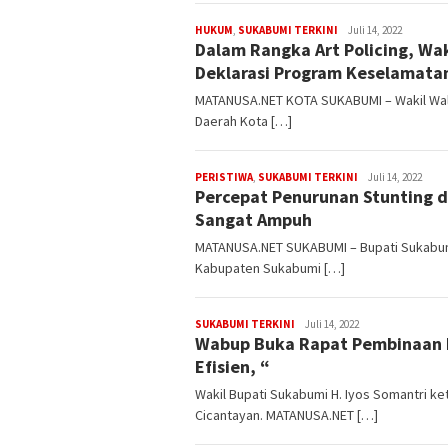
admin
HUKUM
,
SUKABUMI TERKINI
Juli 14, 2022
Dalam Rangka Art Policing, Wak
Deklarasi Program Keselamatan
MATANUSA.NET KOTA SUKABUMI – Wakil Wali
Daerah Kota […]
admin
PERISTIWA
,
SUKABUMI TERKINI
Juli 14, 2022
Percepat Penurunan Stunting d
Sangat Ampuh
MATANUSA.NET SUKABUMI – Bupati Sukabum
Kabupaten Sukabumi […]
admin
SUKABUMI TERKINI
Juli 14, 2022
Wabup Buka Rapat Pembinaan La
Efisien, “
Wakil Bupati Sukabumi H. Iyos Somantri 
Cicantayan. MATANUSA.NET […]