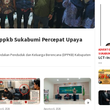
Dppkb Sukabumi Percepat Upaya
ADVERTO
SUKABUM
endalian Penduduk dan Keluarga Berencana (DPPKB) Kabupaten
LCT–In
…
»
s 6, 2026
Agustus 6, 2026
Agustus 6, 20