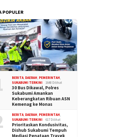
A POPULER
1
BERITA
,
DAERAH
,
PEMERINTAH
,
SUKABUMI TERKINI
1648 Dilihat
30 Bus Dikawal, Polres
Sukabumi Amankan
Keberangkatan Ribuan ASN
Kemenag ke Monas
2
BERITA
,
DAERAH
,
PEMERINTAH
,
SUKABUMI TERKINI
617 Dilihat
Prioritaskan Kondusivitas,
Dishub Sukabumi Tempuh
Mediasi Penataan Trayek