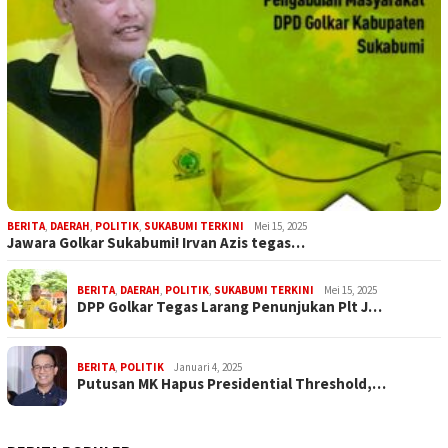
BERITA
,
DAERAH
,
POLITIK
,
SUKABUMI TERKINI
Mei 15, 2025
Jawara Golkar Sukabumi! Irvan Azis tegas…
BERITA
,
DAERAH
,
POLITIK
,
SUKABUMI TERKINI
Mei 15, 2025
DPP Golkar Tegas Larang Penunjukan Plt J…
BERITA
,
POLITIK
Januari 4, 2025
Putusan MK Hapus Presidential Threshold,…