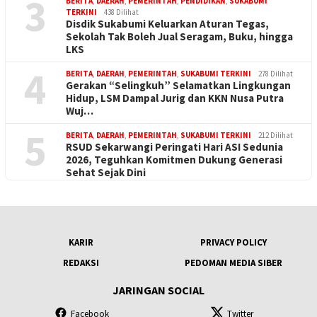
3
BERITA
,
DAERAH
,
PEMERINTAH
,
PENDIDIKAN
,
SUKABUMI
TERKINI
438 Dilihat
Disdik Sukabumi Keluarkan Aturan Tegas,
Sekolah Tak Boleh Jual Seragam, Buku, hingga
LKS
4
BERITA
,
DAERAH
,
PEMERINTAH
,
SUKABUMI TERKINI
278 Dilihat
Gerakan “Selingkuh” Selamatkan Lingkungan
Hidup, LSM Dampal Jurig dan KKN Nusa Putra
Wuj…
5
BERITA
,
DAERAH
,
PEMERINTAH
,
SUKABUMI TERKINI
212 Dilihat
RSUD Sekarwangi Peringati Hari ASI Sedunia
2026, Teguhkan Komitmen Dukung Generasi
Sehat Sejak Dini
KARIR
PRIVACY POLICY
REDAKSI
PEDOMAN MEDIA SIBER
JARINGAN SOCIAL
Facebook
Twitter