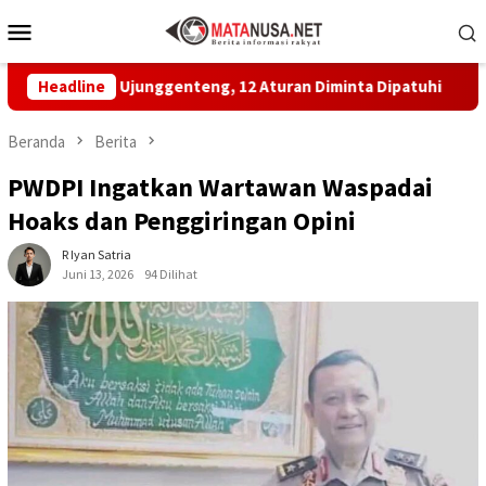
Loncat
Menu
ke
Mobile
konten
yan Ujunggenteng, 12 Aturan Diminta Dipatuhi
Headline
MBG di S
Beranda
Berita
PWDPI Ingatkan Wartawan Waspadai
Hoaks dan Penggiringan Opini
R Iyan Satria
Juni 13, 2026
94 Dilihat