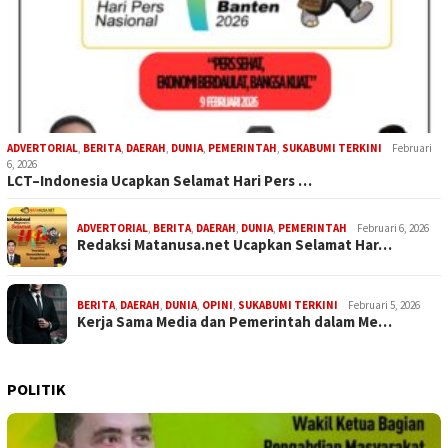
ADVERTORIAL
,
BERITA
,
DAERAH
,
DUNIA
,
PEMERINTAH
,
SUKABUMI TERKINI
Februari
6, 2026
LCT–Indonesia Ucapkan Selamat Hari Pers …
ADVERTORIAL
,
BERITA
,
DAERAH
,
DUNIA
,
PEMERINTAH
Februari 6, 2026
Redaksi Matanusa.net Ucapkan Selamat Har…
BERITA
,
DAERAH
,
DUNIA
,
OPINI
,
SUKABUMI TERKINI
Februari 5, 2026
Kerja Sama Media dan Pemerintah dalam Me…
POLITIK