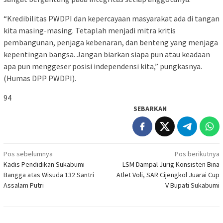
“Kredibilitas PWDPI dan kepercayaan masyarakat ada di tangan
kita masing-masing. Tetaplah menjadi mitra kritis
pembangunan, penjaga kebenaran, dan benteng yang menjaga
kepentingan bangsa. Jangan biarkan siapa pun atau keadaan
apa pun menggeser posisi independensi kita,” pungkasnya.
(Humas DPP PWDPI).
94
SEBARKAN
Navigasi
Pos sebelumnya
Pos berikutnya
Kadis Pendidikan Sukabumi
LSM Dampal Jurig Konsisten Bina
pos
Bangga atas Wisuda 132 Santri
Atlet Voli, SAR Cijengkol Juarai Cup
Assalam Putri
V Bupati Sukabumi