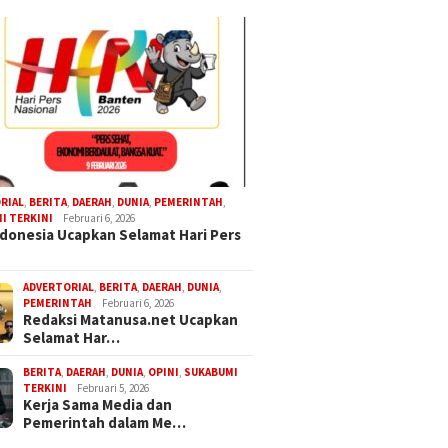
RIAL
,
BERITA
,
DAERAH
,
DUNIA
,
PEMERINTAH
,
I TERKINI
Februari 6, 2026
donesia Ucapkan Selamat Hari Pers
ADVERTORIAL
,
BERITA
,
DAERAH
,
DUNIA
,
PEMERINTAH
Februari 6, 2026
Redaksi Matanusa.net Ucapkan
Selamat Har…
BERITA
,
DAERAH
,
DUNIA
,
OPINI
,
SUKABUMI
TERKINI
Februari 5, 2026
Kerja Sama Media dan
Pemerintah dalam Me…