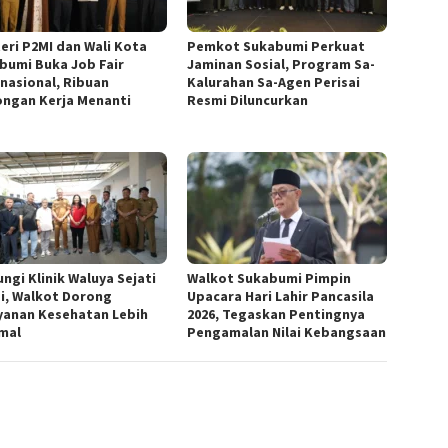
eri P2MI dan Wali Kota
Pemkot Sukabumi Perkuat
bumi Buka Job Fair
Jaminan Sosial, Program Sa-
rnasional, Ribuan
Kalurahan Sa-Agen Perisai
ngan Kerja Menanti
Resmi Diluncurkan
ngi Klinik Waluya Sejati
Walkot Sukabumi Pimpin
i, Walkot Dorong
Upacara Hari Lahir Pancasila
yanan Kesehatan Lebih
2026, Tegaskan Pentingnya
mal
Pengamalan Nilai Kebangsaan