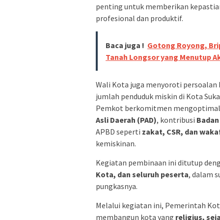
penting untuk memberikan kepastia
profesional dan produktif.
Baca juga !
Gotong Royong, Bri
Tanah Longsor yang Menutup Ak
Wali Kota juga menyoroti persoalan
jumlah penduduk miskin di Kota Suk
Pemkot berkomitmen mengoptimalka
Asli Daerah (PAD)
, kontribusi
Badan 
APBD seperti
zakat, CSR, dan waka
kemiskinan.
Kegiatan pembinaan ini ditutup den
Kota, dan seluruh peserta
, dalam 
pungkasnya.
Melalui kegiatan ini, Pemerintah K
membangun kota yang
religius, sej