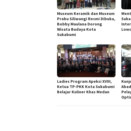
Museum Keramik dan Museum
Ment
Prabu Siliwangi Resmi Dibuka,
Suka
Bobby Maulana Dorong
Inte
Wisata Budaya Kota
Lowo
Sukabumi
Ladies Program Apeksi XVIII,
Kunju
Ketua TP-PKK Kota Sukabumi
Abad
Belajar Kuliner Khas Medan
Pela
Opti