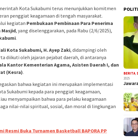
merintah Kota Sukabumi terus menunjukkan komitmen
POLIT
ran penggiat keagamaan di tengah masyarakat.
lui kegiatan
Pembukaan Pembinaan Para Penerima
 Masjid
, yang diselenggarakan, pada Rabu (2/6/2025),
ukabumi
.
ali Kota Sukabumi, H. Ayep Zaki
, didampingi oleh
erta diikuti oleh jajaran pejabat daerah, di antaranya
la Kantor Kementerian Agama, Asisten Daerah I, dan
at (Kesra)
.
BERITA
,
2025
Jawara
gaskan bahwa kegiatan ini merupakan implementasi
 Kota Sukabumi kepada para penggiat keagamaan,
Beliau menyampaikan bahwa para pelaku keagamaan
a nilai-nilai spiritual, sosial, dan moral di lingkungan
umi Resmi Buka Turnamen Basketball BAPORA PP