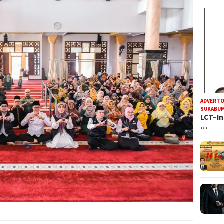
ADVERTO
SUKABUM
LCT–In
…