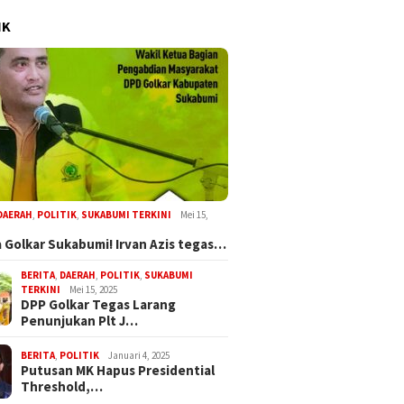
IK
DAERAH
,
POLITIK
,
SUKABUMI TERKINI
Mei 15,
 Golkar Sukabumi! Irvan Azis tegas…
BERITA
,
DAERAH
,
POLITIK
,
SUKABUMI
TERKINI
Mei 15, 2025
DPP Golkar Tegas Larang
Penunjukan Plt J…
BERITA
,
POLITIK
Januari 4, 2025
Putusan MK Hapus Presidential
Threshold,…