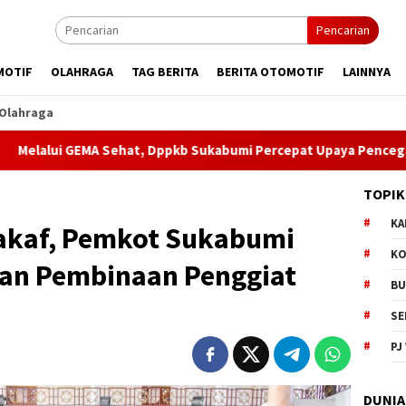
Pencarian
MOTIF
OLAHRAGA
TAG BERITA
BERITA OTOMOTIF
LAINNYA
Olahraga
Sehat, Dppkb Sukabumi Percepat Upaya Pencegahan Stunting
TOPIK
KA
akaf, Pemkot Sukabumi
KO
dan Pembinaan Penggiat
BU
SE
PJ
DUNIA