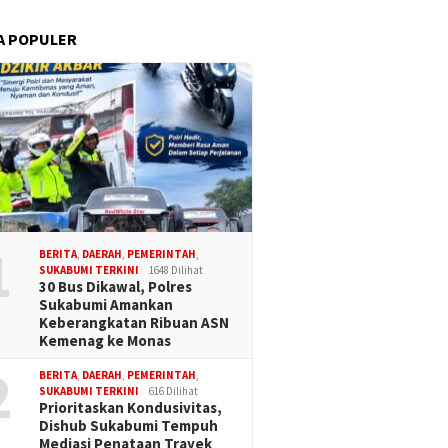
A POPULER
1
BERITA
,
DAERAH
,
PEMERINTAH
,
SUKABUMI TERKINI
1648 Dilihat
30 Bus Dikawal, Polres
Sukabumi Amankan
Keberangkatan Ribuan ASN
Kemenag ke Monas
2
BERITA
,
DAERAH
,
PEMERINTAH
,
SUKABUMI TERKINI
616 Dilihat
Prioritaskan Kondusivitas,
Dishub Sukabumi Tempuh
Mediasi Penataan Trayek