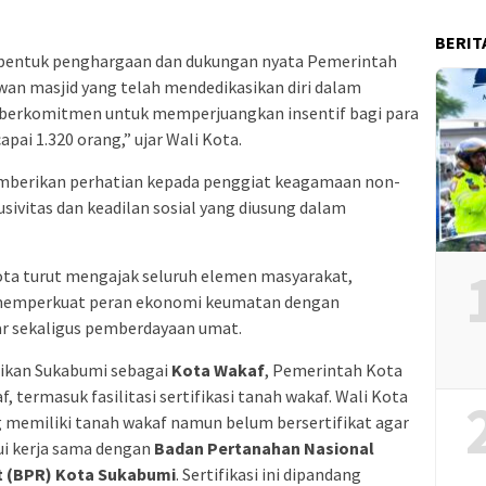
BERIT
n bentuk penghargaan dan dukungan nyata Pemerintah
awan masjid yang telah mendedikasikan diri dalam
 berkomitmen untuk memperjuangkan insentif bagi para
ai 1.320 orang,” ujar Wali Kota.
emberikan perhatian kepada penggiat keagamaan non-
sivitas dan keadilan sosial yang diusung dalam
ta turut mengajak seluruh elemen masyarakat,
 memperkuat peran ekonomi keumatan dengan
ar sekaligus pemberdayaan umat.
adikan Sukabumi sebagai
Kota Wakaf
, Pemerintah Kota
termasuk fasilitasi sertifikasi tanah wakaf. Wali Kota
memiliki tanah wakaf namun belum bersertifikat agar
ui kerja sama dengan
Badan Pertanahan Nasional
t (BPR) Kota Sukabumi
. Sertifikasi ini dipandang