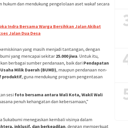
n hukum dan mendukung pengelolaan aset wakaf secara
pka Indra Bersama Warga Bersihkan Jalan Akibat
ses Jalan Dua Desa
 kemiskinan yang masih menjadi tantangan, dengan
abumi yang mencapai sekitar
25.000 jiwa
. Untuk itu,
n berbagai sumber pendanaan, baik dari
Pendapatan
Usaha Milik Daerah (BUMD)
, maupun pendanaan non-
f produktif
, guna mendukung program pengentasan
gan sesi
foto bersama antara Wali Kota, Wakil Wali
suasana penuh kehangatan dan kebersamaan,”
ota Sukabumi menegaskan kembali visinya dalam
ahtera, inklusif, dan berkeadilan
, dengan memperkuat