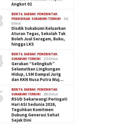
Angkot 02
3
BERITA
,
DAERAH
,
PEMERINTAH
,
PENDIDIKAN
,
SUKABUMI TERKINI
432
Dilihat
Disdik Sukabumi Keluarkan
Aturan Tegas, Sekolah Tak
Boleh Jual Seragam, Buku,
hingga LKS
4
BERITA
,
DAERAH
,
PEMERINTAH
,
SUKABUMI TERKINI
273 Dilihat
Gerakan “Selingkuh”
Selamatkan Lingkungan
Hidup, LSM Dampal Jurig
dan KKN Nusa Putra Wuj…
5
BERITA
,
DAERAH
,
PEMERINTAH
,
SUKABUMI TERKINI
206 Dilihat
RSUD Sekarwangi Peringati
Hari ASI Sedunia 2026,
Teguhkan Komitmen
Dukung Generasi Sehat
Sejak Dini