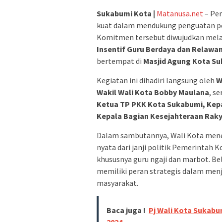
Sukabumi Kota |
Matanusa.net
– Pe
kuat dalam mendukung penguatan pe
Komitmen tersebut diwujudkan mela
Insentif Guru Berdaya dan Relawan
bertempat di
Masjid Agung Kota S
Kegiatan ini dihadiri langsung oleh
W
Wakil Wali Kota Bobby Maulana
, s
Ketua TP PKK Kota Sukabumi, Kepa
Kepala Bagian Kesejahteraan Raky
Dalam sambutannya, Wali Kota mene
nyata dari janji politik Pemerintah
khususnya guru ngaji dan marbot. 
memiliki peran strategis dalam menjag
masyarakat.
Baca juga !
Pj Wali Kota Sukab
2024