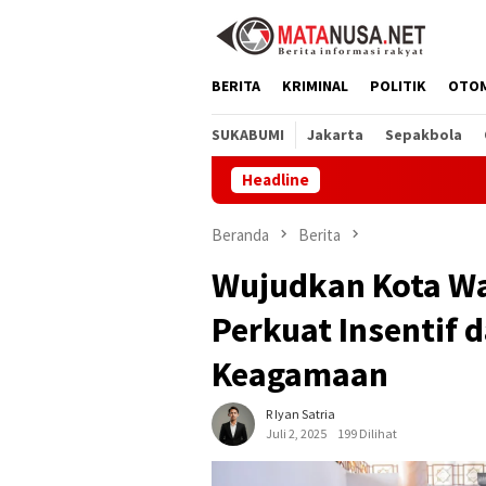
Loncat
ke
konten
BERITA
KRIMINAL
POLITIK
OTO
SUKABUMI
Jakarta
Sepakbola
Headline
Melalui GEMA 
Beranda
Berita
Wujudkan Kota W
Perkuat Insentif 
Keagamaan
R Iyan Satria
Juli 2, 2025
199 Dilihat