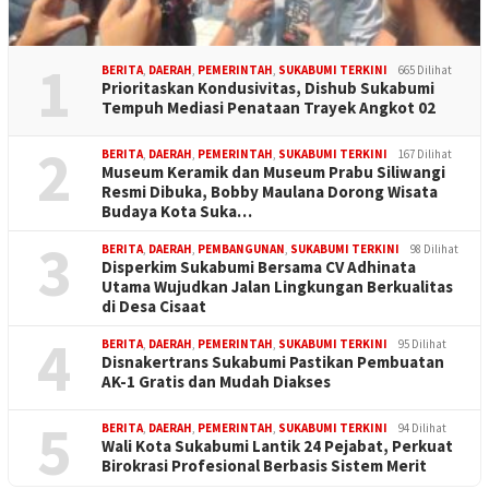
1
BERITA
,
DAERAH
,
PEMERINTAH
,
SUKABUMI TERKINI
665 Dilihat
Prioritaskan Kondusivitas, Dishub Sukabumi
Tempuh Mediasi Penataan Trayek Angkot 02
2
BERITA
,
DAERAH
,
PEMERINTAH
,
SUKABUMI TERKINI
167 Dilihat
Museum Keramik dan Museum Prabu Siliwangi
Resmi Dibuka, Bobby Maulana Dorong Wisata
Budaya Kota Suka…
3
BERITA
,
DAERAH
,
PEMBANGUNAN
,
SUKABUMI TERKINI
98 Dilihat
Disperkim Sukabumi Bersama CV Adhinata
Utama Wujudkan Jalan Lingkungan Berkualitas
di Desa Cisaat
4
BERITA
,
DAERAH
,
PEMERINTAH
,
SUKABUMI TERKINI
95 Dilihat
Disnakertrans Sukabumi Pastikan Pembuatan
AK-1 Gratis dan Mudah Diakses
5
BERITA
,
DAERAH
,
PEMERINTAH
,
SUKABUMI TERKINI
94 Dilihat
Wali Kota Sukabumi Lantik 24 Pejabat, Perkuat
Birokrasi Profesional Berbasis Sistem Merit