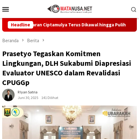
Loncat
Menu
ke
Mobile
konten
akaran Ciptamulya Terus Dikawal hingga Pulih
Headline
Di Paripu
Beranda
Berita
Prasetyo Tegaskan Komitmen
Lingkungan, DLH Sukabumi Diapresiasi
Evaluator UNESCO dalam Revalidasi
CPUGGp
R Iyan Satria
Juni 30, 2025
141 Dilihat