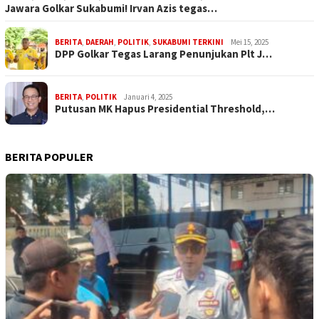
Jawara Golkar Sukabumi! Irvan Azis tegas…
BERITA
,
DAERAH
,
POLITIK
,
SUKABUMI TERKINI
Mei 15, 2025
DPP Golkar Tegas Larang Penunjukan Plt J…
BERITA
,
POLITIK
Januari 4, 2025
Putusan MK Hapus Presidential Threshold,…
BERITA POPULER