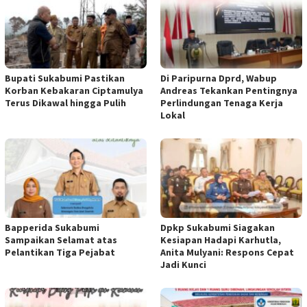
Bupati Sukabumi Pastikan
Di Paripurna Dprd, Wabup
Korban Kebakaran Ciptamulya
Andreas Tekankan Pentingnya
Terus Dikawal hingga Pulih
Perlindungan Tenaga Kerja
Lokal
Bapperida Sukabumi
Dpkp Sukabumi Siagakan
Sampaikan Selamat atas
Kesiapan Hadapi Karhutla,
Pelantikan Tiga Pejabat
Anita Mulyani: Respons Cepat
Jadi Kunci