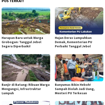
POS TERKAIT
Harapan Baru untuk Warga
Hujan Deras Lumpuhkan
Grobogan: Tanggul Jebol
Demak, Kementerian PU
Segera Diperbaiki!
Perbaiki Tanggul Jebol
Banjir di Batang: Ribuan Warga
Banyumas Bikin Heboh!
Mengungsi, Infrastruktur
Sampah Diolah Jadi Uang,
Lumpuh
Menteri PU Terkesan