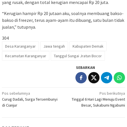
yang rusak, dengan total kerugian mencapai Rp 20 juta.
“Kerugian hampir Rp 20 jutaan aku, soalnya membuang bakso-
bakso di freezer, terus ayam-ayam itu dibuang, satu bulan tidak
jualan,” tutupnya.
304
Desa Karanganyar
Jawa tengah
Kabupaten Demak
Kecamatan Karanganyar
Tanggul Sungai Jratun Bocor
SEBARKAN
Navigasi
Pos sebelumnya
Pos berikutnya
Curug Dadali, Surga Tersembunyi
Tinggal 6 Hari Lagi Menuju Event
pos
di Cianjur
Besar, Sukabumi Ngabumi