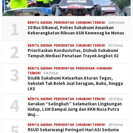
1
BERITA
,
DAERAH
,
PEMERINTAH
,
SUKABUMI TERKINI
1649 Dilihat
30 Bus Dikawal, Polres Sukabumi Amankan
Keberangkatan Ribuan ASN Kemenag ke Monas
2
BERITA
,
DAERAH
,
PEMERINTAH
,
SUKABUMI TERKINI
627 Dilihat
Prioritaskan Kondusivitas, Dishub Sukabumi
Tempuh Mediasi Penataan Trayek Angkot 02
3
BERITA
,
DAERAH
,
PEMERINTAH
,
PENDIDIKAN
,
SUKABUMI
TERKINI
434 Dilihat
Disdik Sukabumi Keluarkan Aturan Tegas,
Sekolah Tak Boleh Jual Seragam, Buku, hingga
LKS
4
BERITA
,
DAERAH
,
PEMERINTAH
,
SUKABUMI TERKINI
278 Dilihat
Gerakan “Selingkuh” Selamatkan Lingkungan
Hidup, LSM Dampal Jurig dan KKN Nusa Putra
Wuj…
5
BERITA
,
DAERAH
,
PEMERINTAH
,
SUKABUMI TERKINI
209 Dilihat
RSUD Sekarwangi Peringati Hari ASI Sedunia