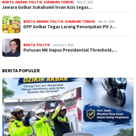
BERITA
,
DAERAH
,
POLITIK
,
SUKABUMI TERKINI
Mei 15, 2025
Jawara Golkar Sukabumi! Irvan Azis tegas…
BERITA
,
DAERAH
,
POLITIK
,
SUKABUMI TERKINI
Mei 15, 2025
DPP Golkar Tegas Larang Penunjukan Plt J…
BERITA
,
POLITIK
Januari 4, 2025
Putusan MK Hapus Presidential Threshold,…
BERITA POPULER