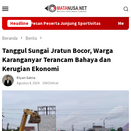
Loncat
Menu
ke
Mobile
konten
bumi Pesan Peserta Junjung Sportivitas
Headline
Melalui GEMA Se
Beranda
Berita
Tanggul Sungai Jratun Bocor, Warga
Karanganyar Terancam Bahaya dan
Kerugian Ekonomi
R Iyan Satria
Agustus 4, 2024
304 Dilihat