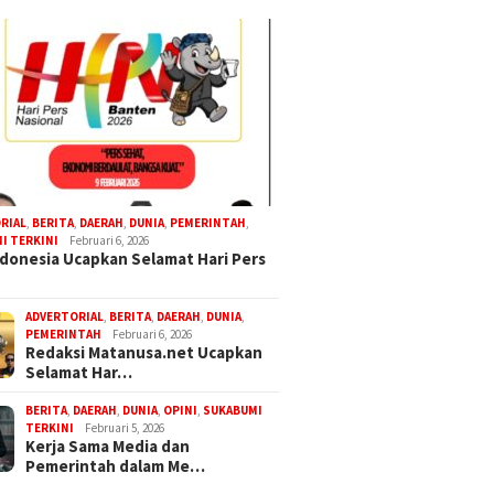
RIAL
,
BERITA
,
DAERAH
,
DUNIA
,
PEMERINTAH
,
I TERKINI
Februari 6, 2026
donesia Ucapkan Selamat Hari Pers
ADVERTORIAL
,
BERITA
,
DAERAH
,
DUNIA
,
PEMERINTAH
Februari 6, 2026
Redaksi Matanusa.net Ucapkan
Selamat Har…
BERITA
,
DAERAH
,
DUNIA
,
OPINI
,
SUKABUMI
TERKINI
Februari 5, 2026
Kerja Sama Media dan
Pemerintah dalam Me…