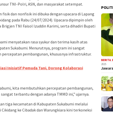
unsur TNI-Polri, ASN, dan masyarakat setempat.
POLIT
sik dan nonfisik ini dibuka dengan upacara di Lapang
ikidang pada Rabu (24/07/2024). Upacara dipimpin oleh
igjen TNI Faisol Izuddin Karimi, serta dihadiri Bupati
mi menyatakan rasa syukur dan terima kasih atas
aten Sukabumi. Menurutnya, program ini sangat
percepatan pembangunan, khususnya infrastruktur.
BERITA
,
2025
asi Inisiatif Pemuda Tani, Dorong Kolaborasi
Jawara
ukabumi, kita membutuhkan percepatan pembangunan,
mi sangat terbantu dengan adanya TMMD ini,” ujarnya.
an tiga kecamatan di Kabupaten Sukabumi melalui
 Cikidang ke Cibadak dan Warungkiara kini terkoneksi