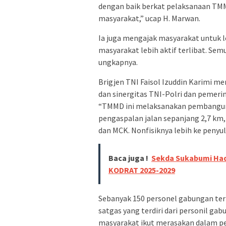
dengan baik berkat pelaksanaan TMM
masyarakat,” ucap H. Marwan.
Ia juga mengajak masyarakat untuk 
masyarakat lebih aktif terlibat. Se
ungkapnya.
Brigjen TNI Faisol Izuddin Karimi m
dan sinergitas TNI-Polri dan peme
“TMMD ini melaksanakan pembangunan
pengaspalan jalan sepanjang 2,7 k
dan MCK. Nonfisiknya lebih ke penyu
Baca juga !
Sekda Sukabumi Hadi
KODRAT 2025-2029
Sebanyak 150 personel gabungan terl
satgas yang terdiri dari personil gab
masyarakat ikut merasakan dalam p