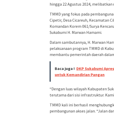
hingga 22 Agustus 2024, melibatkan 
TMMD yang fokus pada pembangunan fi
Cipetir, Desa Cicareuh, Kecamatan C
Komandan Korem 061/Surya Kencana Br
Sukabumi H. Marwan Hamami.
Dalam sambutannya, H. Marwan Hama
pelaksanaan program TMMD di Kabup
membantu pemerintah daerah dalam 
Baca juga !
DKP Sukabumi Apresi
untuk Kemandirian Pangan
“Dengan luas wilayah Kabupaten S
terutama dari sisi infrastruktur. Ka
TMMD kali ini berhasil menghubungk
pembangunan akses jalan. “Jalan dari