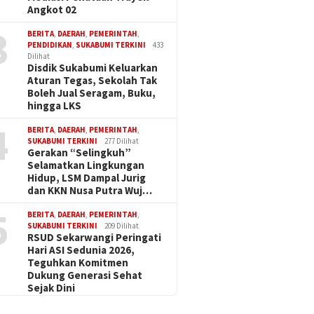
Angkot 02
3
BERITA
,
DAERAH
,
PEMERINTAH
,
PENDIDIKAN
,
SUKABUMI TERKINI
433
Dilihat
Disdik Sukabumi Keluarkan
Aturan Tegas, Sekolah Tak
Boleh Jual Seragam, Buku,
hingga LKS
4
BERITA
,
DAERAH
,
PEMERINTAH
,
SUKABUMI TERKINI
277 Dilihat
Gerakan “Selingkuh”
Selamatkan Lingkungan
Hidup, LSM Dampal Jurig
dan KKN Nusa Putra Wuj…
5
BERITA
,
DAERAH
,
PEMERINTAH
,
SUKABUMI TERKINI
209 Dilihat
RSUD Sekarwangi Peringati
Hari ASI Sedunia 2026,
Teguhkan Komitmen
Dukung Generasi Sehat
Sejak Dini