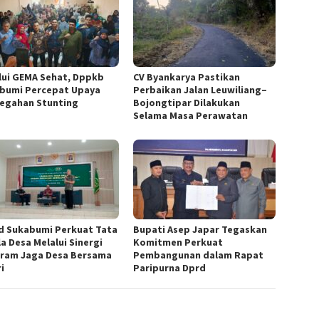
lui GEMA Sehat, Dppkb
CV Byankarya Pastikan
bumi Percepat Upaya
Perbaikan Jalan Leuwiliang–
egahan Stunting
Bojongtipar Dilakukan
Selama Masa Perawatan
 Sukabumi Perkuat Tata
Bupati Asep Japar Tegaskan
a Desa Melalui Sinergi
Komitmen Perkuat
ram Jaga Desa Bersama
Pembangunan dalam Rapat
i
Paripurna Dprd