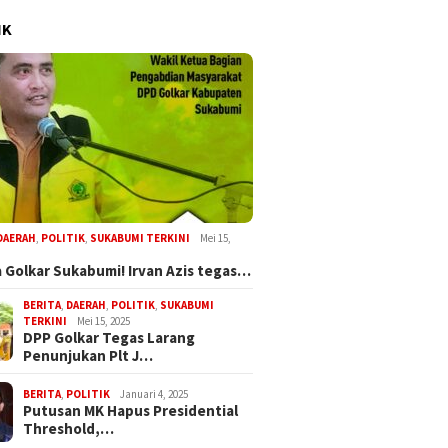
IK
DAERAH
,
POLITIK
,
SUKABUMI TERKINI
Mei 15,
 Golkar Sukabumi! Irvan Azis tegas…
BERITA
,
DAERAH
,
POLITIK
,
SUKABUMI
TERKINI
Mei 15, 2025
DPP Golkar Tegas Larang
Penunjukan Plt J…
BERITA
,
POLITIK
Januari 4, 2025
Putusan MK Hapus Presidential
Threshold,…