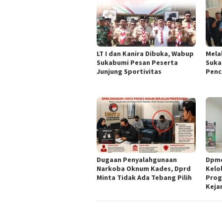
LT I dan Kanira Dibuka, Wabup
Mela
Sukabumi Pesan Peserta
Suka
Junjung Sportivitas
Penc
Dugaan Penyalahgunaan
Dpmd
Narkoba Oknum Kades, Dprd
Kelol
Minta Tidak Ada Tebang Pilih
Prog
Kejar