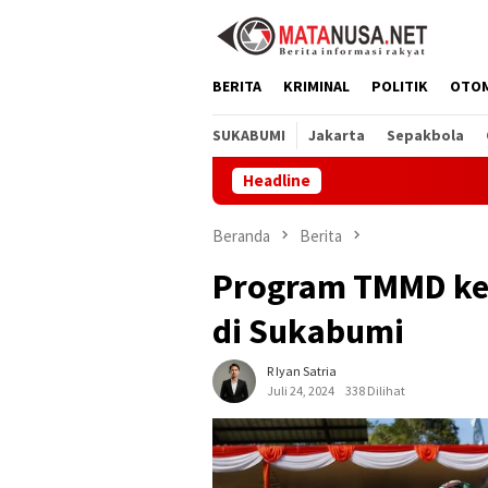
Loncat
ke
konten
BERITA
KRIMINAL
POLITIK
OTO
SUKABUMI
Jakarta
Sepakbola
Headline
LT I dan
Beranda
Berita
Program TMMD ke
di Sukabumi
R Iyan Satria
Juli 24, 2024
338 Dilihat