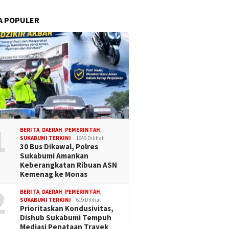
A POPULER
1
BERITA
,
DAERAH
,
PEMERINTAH
,
SUKABUMI TERKINI
1649 Dilihat
30 Bus Dikawal, Polres
Sukabumi Amankan
Keberangkatan Ribuan ASN
Kemenag ke Monas
2
BERITA
,
DAERAH
,
PEMERINTAH
,
SUKABUMI TERKINI
619 Dilihat
Prioritaskan Kondusivitas,
Dishub Sukabumi Tempuh
Mediasi Penataan Trayek