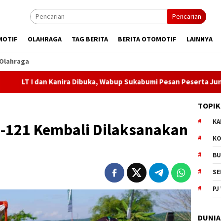
Pencarian
MOTIF
OLAHRAGA
TAG BERITA
BERITA OTOMOTIF
LAINNYA
Olahraga
 Kanira Dibuka, Wabup Sukabumi Pesan Peserta Junjung Sportivit
TOPIK
KA
-121 Kembali Dilaksanakan
KO
BU
SE
PJ
DUNIA