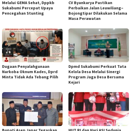
Melalui GEMA Sehat, Dppkb
CV Byankarya Pastikan
Sukabumi Percepat Upaya
Perbaikan Jalan Leuwiliang–
Pencegahan Stunting
Bojongtipar Dilakukan Selama
Masa Perawatan
Dugaan Penyalahgunaan
Dpmd Sukabumi Perkuat Tata
Narkoba Oknum Kades, Dprd
Kelola Desa Melalui Sinergi
Minta Tidak Ada Tebang Pilih
Program Jaga Desa Bersama
Kejari
Bupati Asep Japar Tegaskan
HUT RI dan Hari ASI Sedunia,