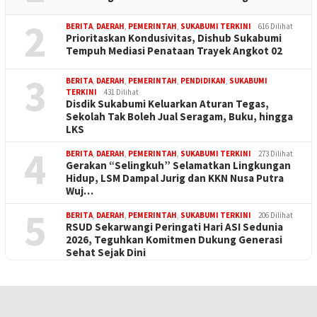
2
BERITA
,
DAERAH
,
PEMERINTAH
,
SUKABUMI TERKINI
616 Dilihat
Prioritaskan Kondusivitas, Dishub Sukabumi
Tempuh Mediasi Penataan Trayek Angkot 02
3
BERITA
,
DAERAH
,
PEMERINTAH
,
PENDIDIKAN
,
SUKABUMI
TERKINI
431 Dilihat
Disdik Sukabumi Keluarkan Aturan Tegas,
Sekolah Tak Boleh Jual Seragam, Buku, hingga
LKS
4
BERITA
,
DAERAH
,
PEMERINTAH
,
SUKABUMI TERKINI
273 Dilihat
Gerakan “Selingkuh” Selamatkan Lingkungan
Hidup, LSM Dampal Jurig dan KKN Nusa Putra
Wuj…
5
BERITA
,
DAERAH
,
PEMERINTAH
,
SUKABUMI TERKINI
206 Dilihat
RSUD Sekarwangi Peringati Hari ASI Sedunia
2026, Teguhkan Komitmen Dukung Generasi
Sehat Sejak Dini