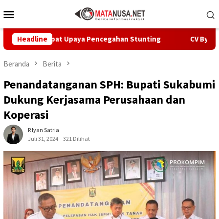
Loncat
Menu
ke
Mobile
konten
rcepat Upaya Pencegahan Stunting
Headline
CV Byankarya Pastik
Beranda
Berita
Penandatanganan SPH: Bupati Sukabumi
Dukung Kerjasama Perusahaan dan
Koperasi
R Iyan Satria
Juli 31, 2024
321 Dilihat