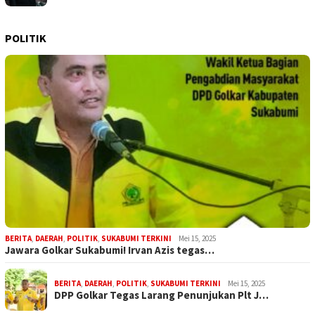
POLITIK
BERITA
,
DAERAH
,
POLITIK
,
SUKABUMI TERKINI
Mei 15, 2025
Jawara Golkar Sukabumi! Irvan Azis tegas…
BERITA
,
DAERAH
,
POLITIK
,
SUKABUMI TERKINI
Mei 15, 2025
DPP Golkar Tegas Larang Penunjukan Plt J…