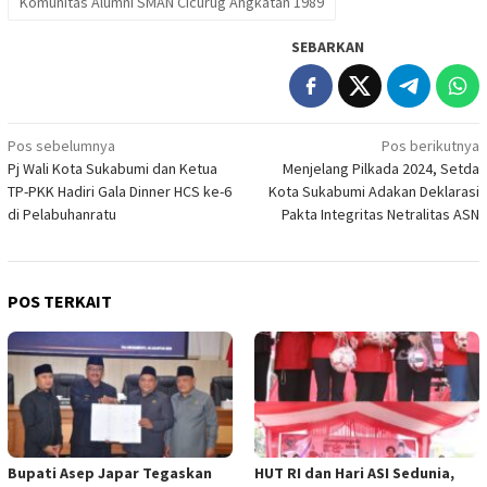
Komunitas Alumni SMAN Cicurug Angkatan 1989
SEBARKAN
Navigasi
Pos sebelumnya
Pos berikutnya
Pj Wali Kota Sukabumi dan Ketua
Menjelang Pilkada 2024, Setda
pos
TP-PKK Hadiri Gala Dinner HCS ke-6
Kota Sukabumi Adakan Deklarasi
di Pelabuhanratu
Pakta Integritas Netralitas ASN
POS TERKAIT
Bupati Asep Japar Tegaskan
HUT RI dan Hari ASI Sedunia,