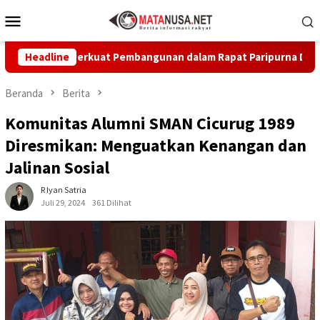
Loncat
Menu
ke
Mobile
konten
en Perkuat Pembangunan dalam Rapat Paripurna Dprd
Headline
Wal
Beranda
Berita
Komunitas Alumni SMAN Cicurug 1989
Diresmikan: Menguatkan Kenangan dan
Jalinan Sosial
R Iyan Satria
Juli 29, 2024
361 Dilihat