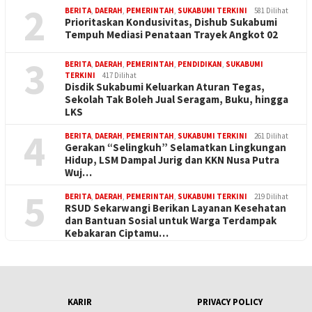
2
BERITA
,
DAERAH
,
PEMERINTAH
,
SUKABUMI TERKINI
581 Dilihat
Prioritaskan Kondusivitas, Dishub Sukabumi
Tempuh Mediasi Penataan Trayek Angkot 02
3
BERITA
,
DAERAH
,
PEMERINTAH
,
PENDIDIKAN
,
SUKABUMI
TERKINI
417 Dilihat
Disdik Sukabumi Keluarkan Aturan Tegas,
Sekolah Tak Boleh Jual Seragam, Buku, hingga
LKS
4
BERITA
,
DAERAH
,
PEMERINTAH
,
SUKABUMI TERKINI
261 Dilihat
Gerakan “Selingkuh” Selamatkan Lingkungan
Hidup, LSM Dampal Jurig dan KKN Nusa Putra
Wuj…
5
BERITA
,
DAERAH
,
PEMERINTAH
,
SUKABUMI TERKINI
219 Dilihat
RSUD Sekarwangi Berikan Layanan Kesehatan
dan Bantuan Sosial untuk Warga Terdampak
Kebakaran Ciptamu…
KARIR
PRIVACY POLICY