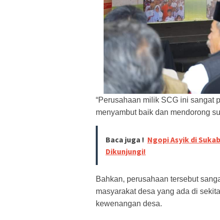
“Perusahaan milik SCG ini sangat
menyambut baik dan mendorong sukse
Baca juga !
Ngopi Asyik di Suka
Dikunjungi!
Bahkan, perusahaan tersebut sang
masyarakat desa yang ada di sekita
kewenangan desa.