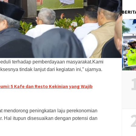
BERIT
 peduli terhadap pemberdayaan masyarakat.Kami
snya tindak lanjut dari kegiatan ini,” ujarnya.
bumi: 5 Kafe dan Resto Kekinian yang Wajib
at mendorong peningkatan laju perekonomian
r. Hal itupun disesuaikan dengan potensi dan