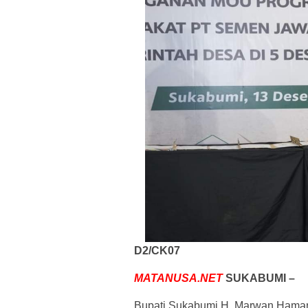
D2/CK07
MATANUSA.NET
SUKABUMI –
Bupati Sukabumi H. Marwan Hamam