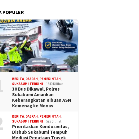
A POPULER
1
BERITA
,
DAERAH
,
PEMERINTAH
,
SUKABUMI TERKINI
1640 Dilihat
30 Bus Dikawal, Polres
Sukabumi Amankan
Keberangkatan Ribuan ASN
Kemenag ke Monas
2
BERITA
,
DAERAH
,
PEMERINTAH
,
SUKABUMI TERKINI
595 Dilihat
Prioritaskan Kondusivitas,
Dishub Sukabumi Tempuh
Mediasi Penataan Trayek