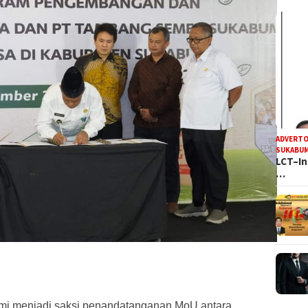
ADVERTO
SUKABUM
LCT–In
…
i menjadi saksi penandatanganan MoU antara