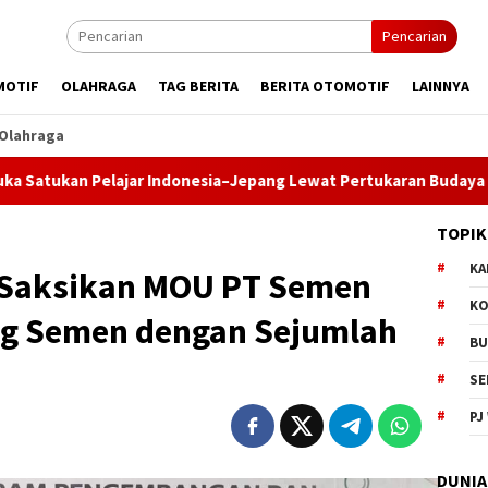
Pencarian
MOTIF
OLAHRAGA
TAG BERITA
BERITA OTOMOTIF
LAINNYA
Olahraga
r Indonesia–Jepang Lewat Pertukaran Budaya dan Aksi Peduli Li
TOPIK
KA
 Saksikan MOU PT Semen
KO
g Semen dengan Sejumlah
BU
SE
PJ
DUNIA