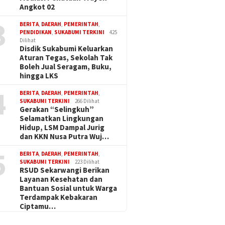
Angkot 02
3
BERITA
,
DAERAH
,
PEMERINTAH
,
PENDIDIKAN
,
SUKABUMI TERKINI
425
Dilihat
Disdik Sukabumi Keluarkan
Aturan Tegas, Sekolah Tak
Boleh Jual Seragam, Buku,
hingga LKS
4
BERITA
,
DAERAH
,
PEMERINTAH
,
SUKABUMI TERKINI
266 Dilihat
Gerakan “Selingkuh”
Selamatkan Lingkungan
Hidup, LSM Dampal Jurig
dan KKN Nusa Putra Wuj…
5
BERITA
,
DAERAH
,
PEMERINTAH
,
SUKABUMI TERKINI
223 Dilihat
RSUD Sekarwangi Berikan
Layanan Kesehatan dan
Bantuan Sosial untuk Warga
Terdampak Kebakaran
Ciptamu…