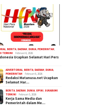
RIAL
,
BERITA
,
DAERAH
,
DUNIA
,
PEMERINTAH
,
I TERKINI
Februari 6, 2026
donesia Ucapkan Selamat Hari Pers
ADVERTORIAL
,
BERITA
,
DAERAH
,
DUNIA
,
PEMERINTAH
Februari 6, 2026
Redaksi Matanusa.net Ucapkan
Selamat Har…
BERITA
,
DAERAH
,
DUNIA
,
OPINI
,
SUKABUMI
TERKINI
Februari 5, 2026
Kerja Sama Media dan
Pemerintah dalam Me…