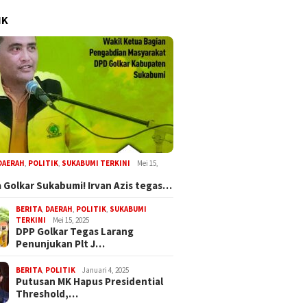
IK
DAERAH
,
POLITIK
,
SUKABUMI TERKINI
Mei 15,
 Golkar Sukabumi! Irvan Azis tegas…
BERITA
,
DAERAH
,
POLITIK
,
SUKABUMI
TERKINI
Mei 15, 2025
DPP Golkar Tegas Larang
Penunjukan Plt J…
BERITA
,
POLITIK
Januari 4, 2025
Putusan MK Hapus Presidential
Threshold,…