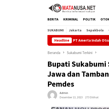
Loncat
ke
konten
BERITA
KRIMINAL
POLITIK
OTO
SUKABUMI
Jakarta
Sepakbola
PT Amerta Indah Otsuka Satukan Pelaja
Headline
Beranda
Sukabumi Terkini
Bupati Sukabumi
Jawa dan Tamban
Pemdes
Admin
Desember 13, 2023
273 Dilihat