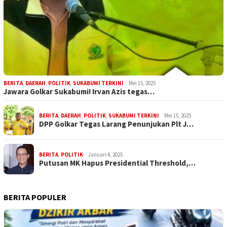
BERITA
,
DAERAH
,
POLITIK
,
SUKABUMI TERKINI
Mei 15, 2025
Jawara Golkar Sukabumi! Irvan Azis tegas…
BERITA
,
DAERAH
,
POLITIK
,
SUKABUMI TERKINI
Mei 15, 2025
DPP Golkar Tegas Larang Penunjukan Plt J…
BERITA
,
POLITIK
Januari 4, 2025
Putusan MK Hapus Presidential Threshold,…
BERITA POPULER