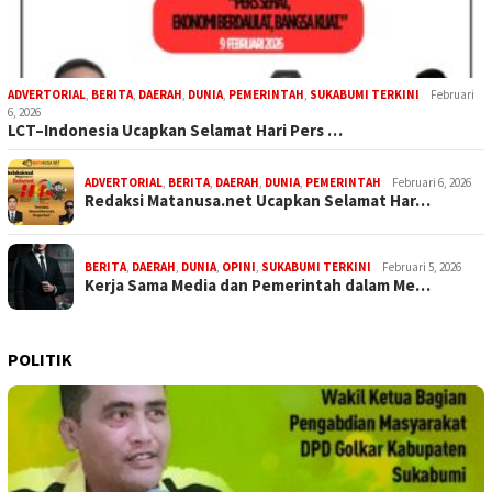
ADVERTORIAL
,
BERITA
,
DAERAH
,
DUNIA
,
PEMERINTAH
,
SUKABUMI TERKINI
Februari
6, 2026
LCT–Indonesia Ucapkan Selamat Hari Pers …
ADVERTORIAL
,
BERITA
,
DAERAH
,
DUNIA
,
PEMERINTAH
Februari 6, 2026
Redaksi Matanusa.net Ucapkan Selamat Har…
BERITA
,
DAERAH
,
DUNIA
,
OPINI
,
SUKABUMI TERKINI
Februari 5, 2026
Kerja Sama Media dan Pemerintah dalam Me…
POLITIK