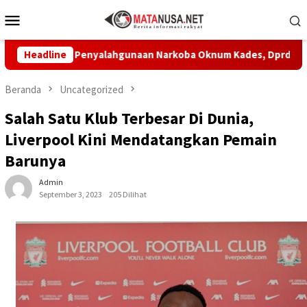
Loncat
Menu
ke
Mobile
konten
aan Penyalahgunaan Narkoba Oknum Kades, Dprd Minta Tidak Ad
Headline
Beranda
Uncategorized
Salah Satu Klub Terbesar Di Dunia,
Liverpool Kini Mendatangkan Pemain
Barunya
Admin
September 3, 2023
205 Dilihat