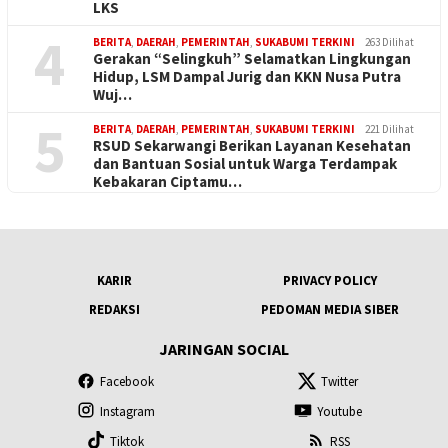
LKS
4
BERITA
,
DAERAH
,
PEMERINTAH
,
SUKABUMI TERKINI
263 Dilihat
Gerakan “Selingkuh” Selamatkan Lingkungan
Hidup, LSM Dampal Jurig dan KKN Nusa Putra
Wuj…
5
BERITA
,
DAERAH
,
PEMERINTAH
,
SUKABUMI TERKINI
221 Dilihat
RSUD Sekarwangi Berikan Layanan Kesehatan
dan Bantuan Sosial untuk Warga Terdampak
Kebakaran Ciptamu…
KARIR
PRIVACY POLICY
REDAKSI
PEDOMAN MEDIA SIBER
JARINGAN SOCIAL
Facebook
Twitter
Instagram
Youtube
Tiktok
RSS