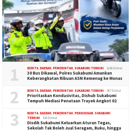
1
BERITA
,
DAERAH
,
PEMERINTAH
,
SUKABUMI TERKINI
1636 Dilihat
30 Bus Dikawal, Polres Sukabumi Amankan
Keberangkatan Ribuan ASN Kemenag ke Monas
2
BERITA
,
DAERAH
,
PEMERINTAH
,
SUKABUMI TERKINI
587 Dilihat
Prioritaskan Kondusivitas, Dishub Sukabumi
Tempuh Mediasi Penataan Trayek Angkot 02
3
BERITA
,
DAERAH
,
PEMERINTAH
,
PENDIDIKAN
,
SUKABUMI
TERKINI
420 Dilihat
Disdik Sukabumi Keluarkan Aturan Tegas,
Sekolah Tak Boleh Jual Seragam, Buku, hingga