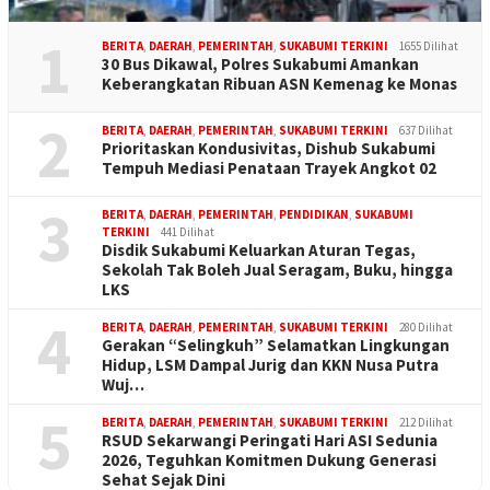
1
BERITA
,
DAERAH
,
PEMERINTAH
,
SUKABUMI TERKINI
1655 Dilihat
30 Bus Dikawal, Polres Sukabumi Amankan
Keberangkatan Ribuan ASN Kemenag ke Monas
2
BERITA
,
DAERAH
,
PEMERINTAH
,
SUKABUMI TERKINI
637 Dilihat
Prioritaskan Kondusivitas, Dishub Sukabumi
Tempuh Mediasi Penataan Trayek Angkot 02
3
BERITA
,
DAERAH
,
PEMERINTAH
,
PENDIDIKAN
,
SUKABUMI
TERKINI
441 Dilihat
Disdik Sukabumi Keluarkan Aturan Tegas,
Sekolah Tak Boleh Jual Seragam, Buku, hingga
LKS
4
BERITA
,
DAERAH
,
PEMERINTAH
,
SUKABUMI TERKINI
280 Dilihat
Gerakan “Selingkuh” Selamatkan Lingkungan
Hidup, LSM Dampal Jurig dan KKN Nusa Putra
Wuj…
5
BERITA
,
DAERAH
,
PEMERINTAH
,
SUKABUMI TERKINI
212 Dilihat
RSUD Sekarwangi Peringati Hari ASI Sedunia
2026, Teguhkan Komitmen Dukung Generasi
Sehat Sejak Dini