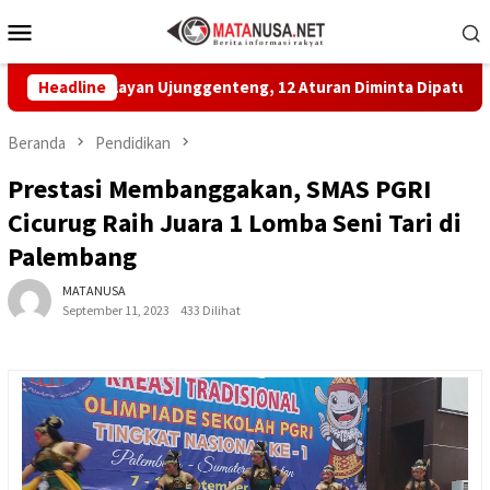
Loncat
Menu
ke
Mobile
konten
 Nelayan Ujunggenteng, 12 Aturan Diminta Dipatuhi
Headline
MBG
Beranda
Pendidikan
Prestasi Membanggakan, SMAS PGRI
Cicurug Raih Juara 1 Lomba Seni Tari di
Palembang
MATANUSA
September 11, 2023
433 Dilihat