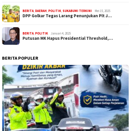
BERITA
,
DAERAH
,
POLITIK
,
SUKABUMI TERKINI
Mei 15, 2025
DPP Golkar Tegas Larang Penunjukan Plt J…
BERITA
,
POLITIK
Januari 4, 2025
Putusan MK Hapus Presidential Threshold,…
BERITA POPULER