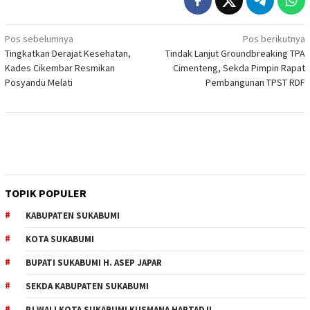
Navigasi
Pos sebelumnya
Pos berikutnya
Tingkatkan Derajat Kesehatan,
Tindak Lanjut Groundbreaking TPA
pos
Kades Cikembar Resmikan
Cimenteng, Sekda Pimpin Rapat
Posyandu Melati
Pembangunan TPST RDF
TOPIK POPULER
KABUPATEN SUKABUMI
KOTA SUKABUMI
BUPATI SUKABUMI H. ASEP JAPAR
SEKDA KABUPATEN SUKABUMI
PJ WALI KOTA SUKABUMI KUSMANA HARTADJI