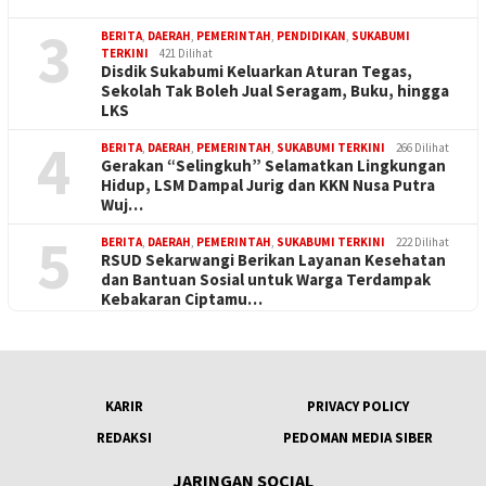
3
BERITA
,
DAERAH
,
PEMERINTAH
,
PENDIDIKAN
,
SUKABUMI
TERKINI
421 Dilihat
Disdik Sukabumi Keluarkan Aturan Tegas,
Sekolah Tak Boleh Jual Seragam, Buku, hingga
LKS
4
BERITA
,
DAERAH
,
PEMERINTAH
,
SUKABUMI TERKINI
266 Dilihat
Gerakan “Selingkuh” Selamatkan Lingkungan
Hidup, LSM Dampal Jurig dan KKN Nusa Putra
Wuj…
5
BERITA
,
DAERAH
,
PEMERINTAH
,
SUKABUMI TERKINI
222 Dilihat
RSUD Sekarwangi Berikan Layanan Kesehatan
dan Bantuan Sosial untuk Warga Terdampak
Kebakaran Ciptamu…
KARIR
PRIVACY POLICY
REDAKSI
PEDOMAN MEDIA SIBER
JARINGAN SOCIAL