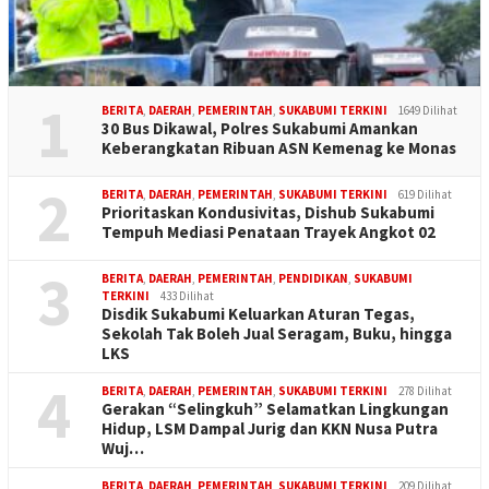
1
BERITA
,
DAERAH
,
PEMERINTAH
,
SUKABUMI TERKINI
1649 Dilihat
30 Bus Dikawal, Polres Sukabumi Amankan
Keberangkatan Ribuan ASN Kemenag ke Monas
2
BERITA
,
DAERAH
,
PEMERINTAH
,
SUKABUMI TERKINI
619 Dilihat
Prioritaskan Kondusivitas, Dishub Sukabumi
Tempuh Mediasi Penataan Trayek Angkot 02
3
BERITA
,
DAERAH
,
PEMERINTAH
,
PENDIDIKAN
,
SUKABUMI
TERKINI
433 Dilihat
Disdik Sukabumi Keluarkan Aturan Tegas,
Sekolah Tak Boleh Jual Seragam, Buku, hingga
LKS
4
BERITA
,
DAERAH
,
PEMERINTAH
,
SUKABUMI TERKINI
278 Dilihat
Gerakan “Selingkuh” Selamatkan Lingkungan
Hidup, LSM Dampal Jurig dan KKN Nusa Putra
Wuj…
BERITA
,
DAERAH
,
PEMERINTAH
,
SUKABUMI TERKINI
209 Dilihat