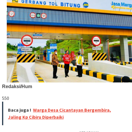
Redaksi/Hum
550
Baca juga !
Warga Desa Cicantayan Bergembira,
Jaling Kp Cibiru Diperbaiki