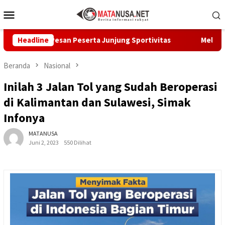
Loncat
Menu
ke
Mobile
konten
san Peserta Junjung Sportivitas
Headline
Melalui GEMA Sehat, D
Beranda
Nasional
Inilah 3 Jalan Tol yang Sudah Beroperasi
di Kalimantan dan Sulawesi, Simak
Infonya
MATANUSA
Juni 2, 2023
550 Dilihat