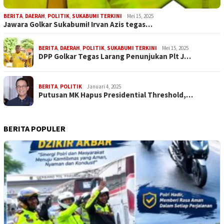
BERITA
,
DAERAH
,
POLITIK
,
SUKABUMI TERKINI
Mei 15, 2025
Jawara Golkar Sukabumi! Irvan Azis tegas…
BERITA
,
DAERAH
,
POLITIK
,
SUKABUMI TERKINI
Mei 15, 2025
DPP Golkar Tegas Larang Penunjukan Plt J…
BERITA
,
POLITIK
Januari 4, 2025
Putusan MK Hapus Presidential Threshold,…
BERITA POPULER