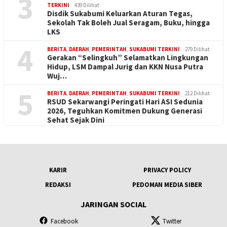
3
TERKINI
439 Dilihat
Disdik Sukabumi Keluarkan Aturan Tegas,
Sekolah Tak Boleh Jual Seragam, Buku, hingga
LKS
4
BERITA
,
DAERAH
,
PEMERINTAH
,
SUKABUMI TERKINI
279 Dilihat
Gerakan “Selingkuh” Selamatkan Lingkungan
Hidup, LSM Dampal Jurig dan KKN Nusa Putra
Wuj…
5
BERITA
,
DAERAH
,
PEMERINTAH
,
SUKABUMI TERKINI
212 Dilihat
RSUD Sekarwangi Peringati Hari ASI Sedunia
2026, Teguhkan Komitmen Dukung Generasi
Sehat Sejak Dini
KARIR
PRIVACY POLICY
REDAKSI
PEDOMAN MEDIA SIBER
JARINGAN SOCIAL
Facebook
Twitter