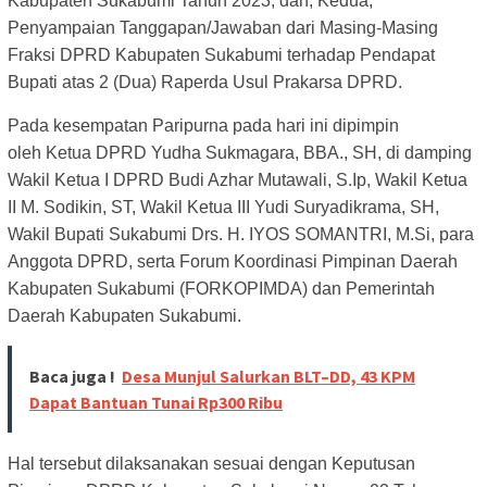
Kabupaten Sukabumi
Tahun 2023; dan,
Kedua,
Penyampaian Tanggapan/Jawaban dari Masing-Masing
Fraksi DPRD Kabupaten Sukabumi
terhadap Pendapat
Bupati atas 2 (Dua) Raperda Usul Prakarsa DPRD.
Pada kesempatan Paripurna pada hari ini dipimpin
oleh
Ketua DPRD Yudha Sukmagara, BBA., SH, di damping
Wakil Ketua I DPRD Budi Azhar Mutawali, S.Ip, Wakil
Ketua
II M. Sodikin, ST, Wakil Ketua III Yudi Suryadikrama, SH,
Wakil Bupati Sukabumi Drs. H. IYOS
SOMANTRI, M.Si, para
Anggota DPRD, serta Forum Koordinasi Pimpinan Daerah
Kabupaten Sukabumi
(FORKOPIMDA) dan Pemerintah
Daerah Kabupaten Sukabumi.
Baca juga !
Desa Munjul Salurkan BLT–DD, 43 KPM
Dapat Bantuan Tunai Rp300 Ribu
Hal tersebut dilaksanakan sesuai dengan Keputusan