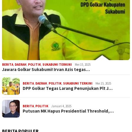
BERITA
,
DAERAH
,
POLITIK
,
SUKABUMI TERKINI
Mei 15, 2025
Jawara Golkar Sukabumi! Irvan Azis tegas…
BERITA
,
DAERAH
,
POLITIK
,
SUKABUMI TERKINI
Mei 15, 2025
DPP Golkar Tegas Larang Penunjukan Plt J…
BERITA
,
POLITIK
Januari 4, 2025
Putusan MK Hapus Presidential Threshold,…
BERITA POPULER