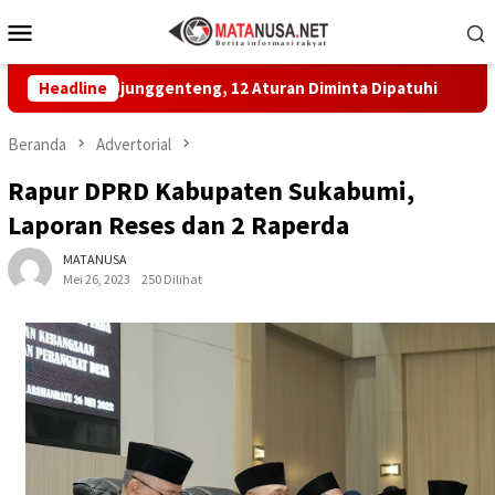
Loncat
Menu
ke
Mobile
konten
 Ujunggenteng, 12 Aturan Diminta Dipatuhi
Headline
MBG di SDN 
Beranda
Advertorial
Rapur DPRD Kabupaten Sukabumi,
Laporan Reses dan 2 Raperda
MATANUSA
Mei 26, 2023
250 Dilihat