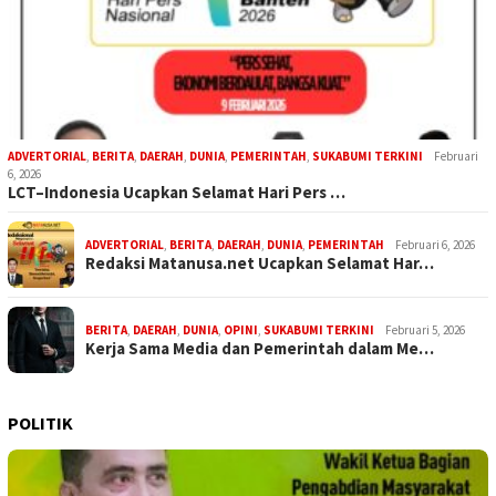
ADVERTORIAL
,
BERITA
,
DAERAH
,
DUNIA
,
PEMERINTAH
,
SUKABUMI TERKINI
Februari
6, 2026
LCT–Indonesia Ucapkan Selamat Hari Pers …
ADVERTORIAL
,
BERITA
,
DAERAH
,
DUNIA
,
PEMERINTAH
Februari 6, 2026
Redaksi Matanusa.net Ucapkan Selamat Har…
BERITA
,
DAERAH
,
DUNIA
,
OPINI
,
SUKABUMI TERKINI
Februari 5, 2026
Kerja Sama Media dan Pemerintah dalam Me…
POLITIK